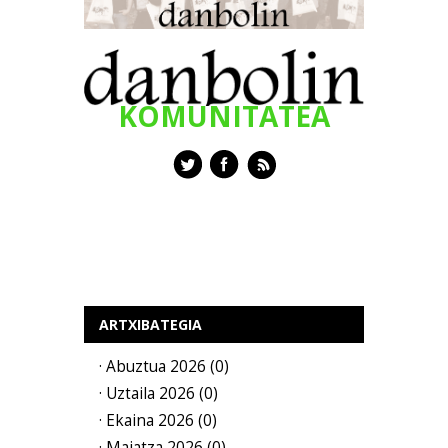
KOMUNITATEA
ARTXIBATEGIA
· Abuztua 2026 (0)
· Uztaila 2026 (0)
· Ekaina 2026 (0)
· Maiatza 2026 (0)