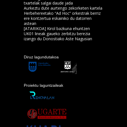
txartelak salgai daude jada
Aurkeztu dute aurtengo zekorketen kartela
Herbehereetako “Ad Hoc” orkestrak berriz
ere kontzertua eskainiko du datorren
astean
[ATARIKOA] Kirol bazkuna ehuntzen
UK01 lineak gaueko zerbitzu berezia
izango du Donostiako Aste Nagusian
Diruz lagundutakoa
Proiektu laguntzaileak