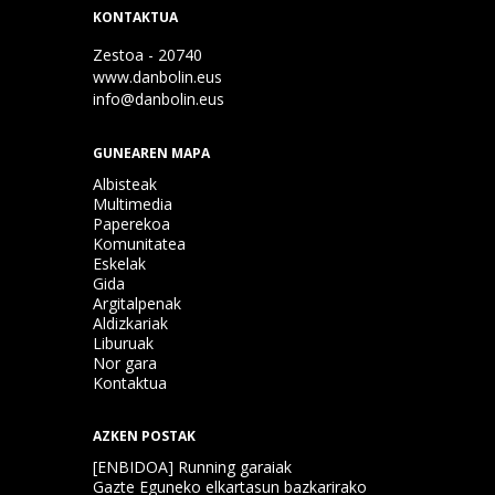
KONTAKTUA
Zestoa - 20740
www.danbolin.eus
info@danbolin.eus
GUNEAREN MAPA
Albisteak
Multimedia
Paperekoa
Komunitatea
Eskelak
Gida
Argitalpenak
Aldizkariak
Liburuak
Nor gara
Kontaktua
AZKEN POSTAK
[ENBIDOA] Running garaiak
Gazte Eguneko elkartasun bazkarirako