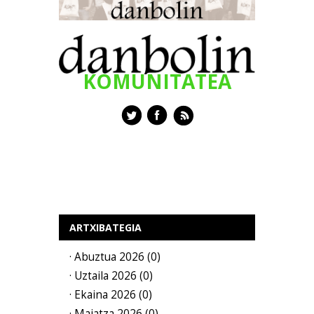
KOMUNITATEA
ARTXIBATEGIA
· Abuztua 2026 (0)
· Uztaila 2026 (0)
· Ekaina 2026 (0)
· Maiatza 2026 (0)