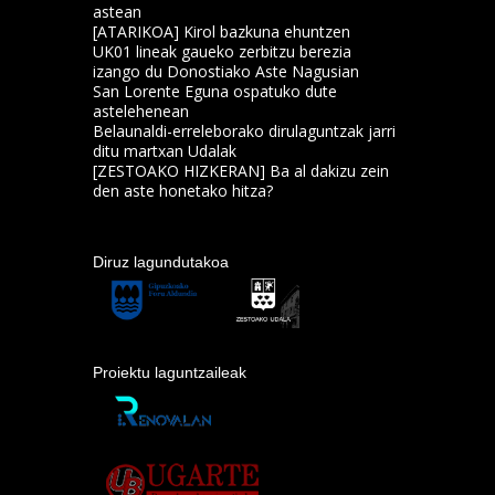
astean
[ATARIKOA] Kirol bazkuna ehuntzen
UK01 lineak gaueko zerbitzu berezia
izango du Donostiako Aste Nagusian
San Lorente Eguna ospatuko dute
astelehenean
Belaunaldi-erreleborako dirulaguntzak jarri
ditu martxan Udalak
[ZESTOAKO HIZKERAN] Ba al dakizu zein
den aste honetako hitza?
Diruz lagundutakoa
Proiektu laguntzaileak