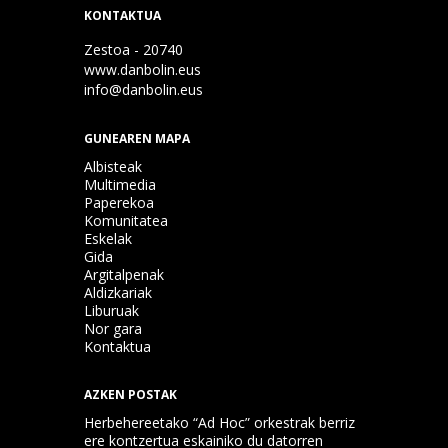
KONTAKTUA
Zestoa - 20740
www.danbolin.eus
info@danbolin.eus
GUNEAREN MAPA
Albisteak
Multimedia
Paperekoa
Komunitatea
Eskelak
Gida
Argitalpenak
Aldizkariak
Liburuak
Nor gara
Kontaktua
AZKEN POSTAK
Herbehereetako “Ad Hoc” orkestrak berriz
ere kontzertua eskainiko du datorren