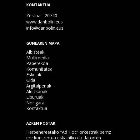
KONTAKTUA
Zestoa - 20740
www.danbolin.eus
info@danbolin.eus
GUNEAREN MAPA
Albisteak
Multimedia
Paperekoa
Komunitatea
Eskelak
Gida
Argitalpenak
Aldizkariak
Liburuak
Nor gara
Kontaktua
AZKEN POSTAK
Herbehereetako “Ad Hoc” orkestrak berriz
ere kontzertua eskainiko du datorren