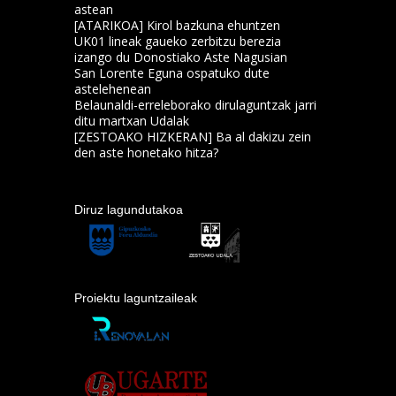
astean
[ATARIKOA] Kirol bazkuna ehuntzen
UK01 lineak gaueko zerbitzu berezia
izango du Donostiako Aste Nagusian
San Lorente Eguna ospatuko dute
astelehenean
Belaunaldi-erreleborako dirulaguntzak jarri
ditu martxan Udalak
[ZESTOAKO HIZKERAN] Ba al dakizu zein
den aste honetako hitza?
Diruz lagundutakoa
Proiektu laguntzaileak