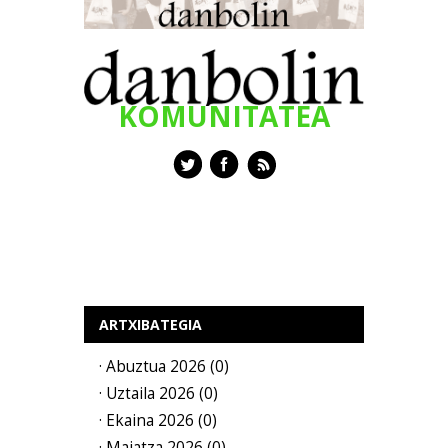
KOMUNITATEA
ARTXIBATEGIA
· Abuztua 2026 (0)
· Uztaila 2026 (0)
· Ekaina 2026 (0)
· Maiatza 2026 (0)