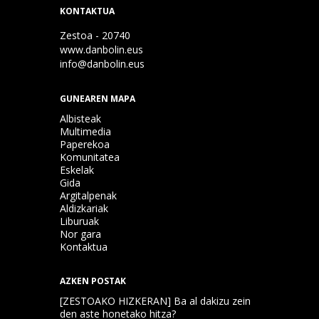
KONTAKTUA
Zestoa - 20740
www.danbolin.eus
info@danbolin.eus
GUNEAREN MAPA
Albisteak
Multimedia
Paperekoa
Komunitatea
Eskelak
Gida
Argitalpenak
Aldizkariak
Liburuak
Nor gara
Kontaktua
AZKEN POSTAK
[ZESTOAKO HIZKERAN] Ba al dakizu zein
den aste honetako hitza?