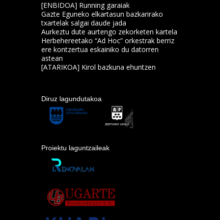
[ENBIDOA] Running garaiak
Gazte Eguneko elkartasun bazkarirako
txartelak salgai daude jada
Aurkeztu dute aurtengo zekorketen kartela
Herbehereetako “Ad Hoc” orkestrak berriz
ere kontzertua eskainiko du datorren
astean
[ATARIKOA] Kirol bazkuna ehuntzen
Diruz lagundutakoa
Proiektu laguntzaileak