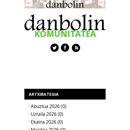
KOMUNITATEA
ARTXIBATEGIA
· Abuztua 2026 (0)
· Uztaila 2026 (0)
· Ekaina 2026 (0)
· Maiatza 2026 (0)