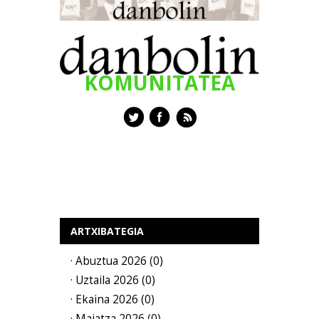
KOMUNITATEA
ARTXIBATEGIA
· Abuztua 2026 (0)
· Uztaila 2026 (0)
· Ekaina 2026 (0)
· Maiatza 2026 (0)