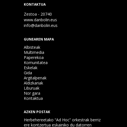
KONTAKTUA
Zestoa - 20740
www.danbolin.eus
info@danbolin.eus
GUNEAREN MAPA
Albisteak
Multimedia
Paperekoa
Komunitatea
Eskelak
Gida
Argitalpenak
Aldizkariak
Liburuak
Nor gara
Kontaktua
AZKEN POSTAK
Herbehereetako “Ad Hoc” orkestrak berriz
ere kontzertua eskainiko du datorren