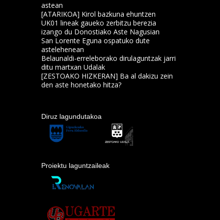
astean
[ATARIKOA] Kirol bazkuna ehuntzen
UK01 lineak gaueko zerbitzu berezia
izango du Donostiako Aste Nagusian
San Lorente Eguna ospatuko dute
astelehenean
Belaunaldi-erreleborako dirulaguntzak jarri
ditu martxan Udalak
[ZESTOAKO HIZKERAN] Ba al dakizu zein
den aste honetako hitza?
Diruz lagundutakoa
Proiektu laguntzaileak