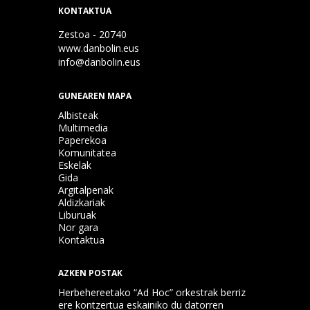
KONTAKTUA
Zestoa - 20740
www.danbolin.eus
info@danbolin.eus
GUNEAREN MAPA
Albisteak
Multimedia
Paperekoa
Komunitatea
Eskelak
Gida
Argitalpenak
Aldizkariak
Liburuak
Nor gara
Kontaktua
AZKEN POSTAK
Herbehereetako “Ad Hoc” orkestrak berriz
ere kontzertua eskainiko du datorren