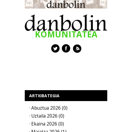
KOMUNITATEA
ARTXIBATEGIA
· Abuztua 2026 (0)
· Uztaila 2026 (0)
· Ekaina 2026 (0)
· Maiatza 2026 (1)