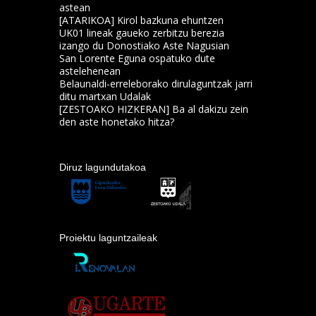
astean
[ATARIKOA] Kirol bazkuna ehuntzen
UK01 lineak gaueko zerbitzu berezia
izango du Donostiako Aste Nagusian
San Lorente Eguna ospatuko dute
astelehenean
Belaunaldi-erreleborako dirulaguntzak jarri
ditu martxan Udalak
[ZESTOAKO HIZKERAN] Ba al dakizu zein
den aste honetako hitza?
Diruz lagundutakoa
Proiektu laguntzaileak