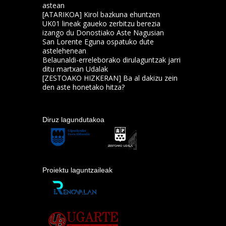
astean
[ATARIKOA] Kirol bazkuna ehuntzen
UK01 lineak gaueko zerbitzu berezia
izango du Donostiako Aste Nagusian
San Lorente Eguna ospatuko dute
astelehenean
Belaunaldi-erreleborako dirulaguntzak jarri
ditu martxan Udalak
[ZESTOAKO HIZKERAN] Ba al dakizu zein
den aste honetako hitza?
Diruz lagundutakoa
Proiektu laguntzaileak