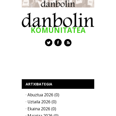
KOMUNITATEA
ARTXIBATEGIA
· Abuztua 2026 (0)
· Uztaila 2026 (0)
· Ekaina 2026 (0)
· Maiatza 2026 (0)