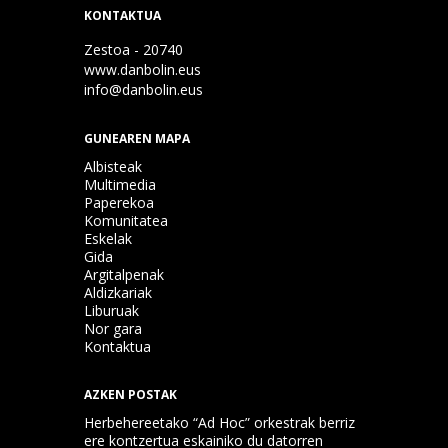
KONTAKTUA
Zestoa - 20740
www.danbolin.eus
info@danbolin.eus
GUNEAREN MAPA
Albisteak
Multimedia
Paperekoa
Komunitatea
Eskelak
Gida
Argitalpenak
Aldizkariak
Liburuak
Nor gara
Kontaktua
AZKEN POSTAK
Herbehereetako “Ad Hoc” orkestrak berriz
ere kontzertua eskainiko du datorren