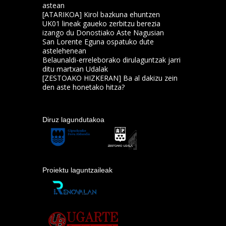
astean
[ATARIKOA] Kirol bazkuna ehuntzen
UK01 lineak gaueko zerbitzu berezia
izango du Donostiako Aste Nagusian
San Lorente Eguna ospatuko dute
astelehenean
Belaunaldi-erreleborako dirulaguntzak jarri
ditu martxan Udalak
[ZESTOAKO HIZKERAN] Ba al dakizu zein
den aste honetako hitza?
Diruz lagundutakoa
Proiektu laguntzaileak