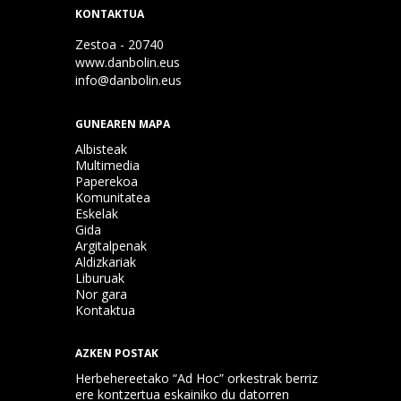
KONTAKTUA
Zestoa - 20740
www.danbolin.eus
info@danbolin.eus
GUNEAREN MAPA
Albisteak
Multimedia
Paperekoa
Komunitatea
Eskelak
Gida
Argitalpenak
Aldizkariak
Liburuak
Nor gara
Kontaktua
AZKEN POSTAK
Herbehereetako “Ad Hoc” orkestrak berriz
ere kontzertua eskainiko du datorren