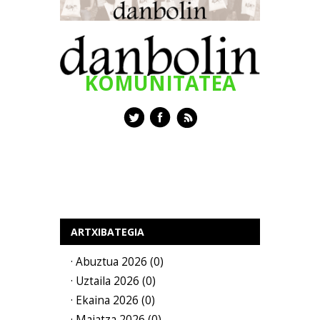
KOMUNITATEA
ARTXIBATEGIA
· Abuztua 2026 (0)
· Uztaila 2026 (0)
· Ekaina 2026 (0)
· Maiatza 2026 (0)