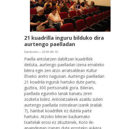
21 kuadrilla inguru bilduko dira
aurtengo paelladan
Danbolin— 2018-08-10
Paella antolatzen dabiltzan kuadrillek
deituta, aurtengo paelladan izena emateko
bilera egin zen atzo arratsaldean Kultur
Etxeko areto nagusian. Aurtengo paelladan
21 koadrila inguruk hartuko dute parte,
guztira, 300 pertsonatik gora. Bileran,
paellada eguneko lanak banatu ziren
zozketa bidez. Antolatzaileek azaldu zuten
aurtengo paellada ostiralean izanik (irailak
7), hainbat koadrillek ez dutela parte
hartuko. Atzoko bileran bazkarirako
txartelak erosi ez zituztenek, Koro ile-
apaindegian izango dute erosteko aukera