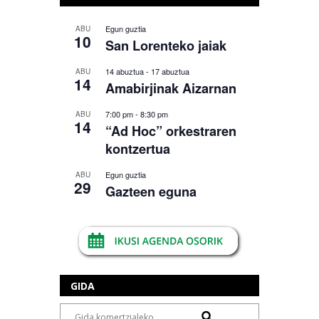
Egun guztia
ABU
10
San Lorenteko jaiak
14 abuztua
-
17 abuztua
ABU
14
Amabirjinak Aizarnan
7:00 pm
-
8:30 pm
ABU
14
“Ad Hoc” orkestraren
kontzertua
Egun guztia
ABU
29
Gazteen eguna
GIDA