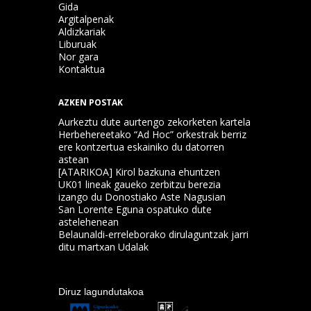
Gida
Argitalpenak
Aldizkariak
Liburuak
Nor gara
Kontaktua
AZKEN POSTAK
Aurkeztu dute aurtengo zekorketen kartela
Herbehereetako “Ad Hoc” orkestrak berriz
ere kontzertua eskainiko du datorren
astean
[ATARIKOA] Kirol bazkuna ehuntzen
UK01 lineak gaueko zerbitzu berezia
izango du Donostiako Aste Nagusian
San Lorente Eguna ospatuko dute
astelehenean
Belaunaldi-erreleborako dirulaguntzak jarri
ditu martxan Udalak
Diruz lagundutakoa