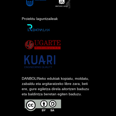
Proiektu laguntzaileak
DANBOLINeko edukiak kopiatu, moldatu,
zabaldu eta argitaratzeko libre zara, beti
ere, gure egiletza direla aitortzen baduzu
eta baldintza beretan egiten baduzu.