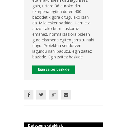
eta erakundeen diru laguntzez
gain, urtero 36 euroko diru
ekarpena egiten duten 400
bazkidetik gora ditugulako izan
da. Mila esker bazkide! Herri eta
auzoetako berri euskaraz
emanez, normalizaziora bidean
gure ekarpena egiten jarraitu nahi
dugu. Proiektua sendotzen
lagundu nahi baduzu, egin zaitez
bazkide. Egin zaitez bazkide
Egin zaitez bazkide
Datozen ekitaldiak