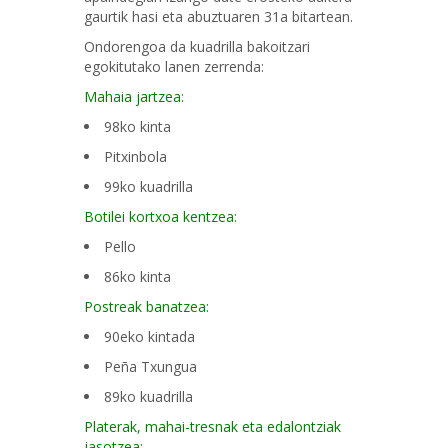
gaurtik hasi eta abuztuaren 31a bitartean.
Ondorengoa da kuadrilla bakoitzari
egokitutako lanen zerrenda:
Mahaia jartzea:
98ko kinta
Pitxinbola
99ko kuadrilla
Botilei kortxoa kentzea:
Pello
86ko kinta
Postreak banatzea:
90eko kintada
Peña Txungua
89ko kuadrilla
Platerak, mahai-tresnak eta edalontziak
jasotzea: