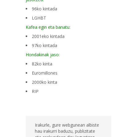
96ko kintada
LGHBT
Kafea egin eta banatu:
2001eko kintada
97ko kintada
Hondakinak jaso:
82ko kinta
Euromillones
2000ko kinta
RIP
Irakurle, gure webgunean albiste
hau irakurri baduzu, publizitate