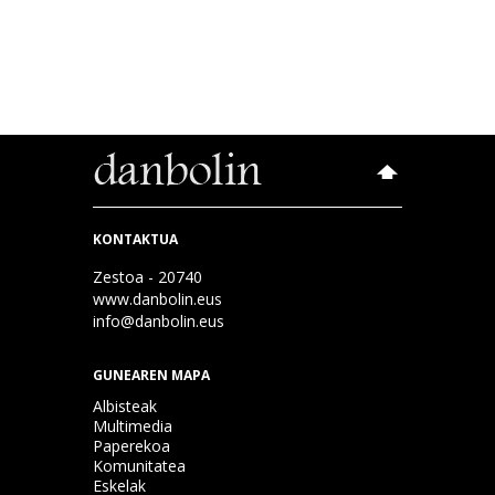
KONTAKTUA
Zestoa - 20740
www.danbolin.eus
info@danbolin.eus
GUNEAREN MAPA
Albisteak
Multimedia
Paperekoa
Komunitatea
Eskelak