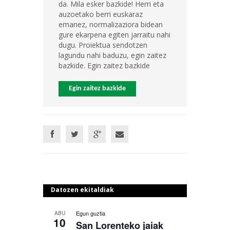
da. Mila esker bazkide! Herri eta
auzoetako berri euskaraz
emanez, normalizaziora bidean
gure ekarpena egiten jarraitu nahi
dugu. Proiektua sendotzen
lagundu nahi baduzu, egin zaitez
bazkide. Egin zaitez bazkide
Egin zaitez bazkide
Datozen ekitaldiak
Egun guztia
ABU
10
San Lorenteko jaiak