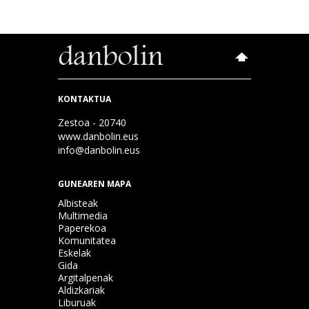
KONTAKTUA
Zestoa - 20740
www.danbolin.eus
info@danbolin.eus
GUNEAREN MAPA
Albisteak
Multimedia
Paperekoa
Komunitatea
Eskelak
Gida
Argitalpenak
Aldizkariak
Liburuak