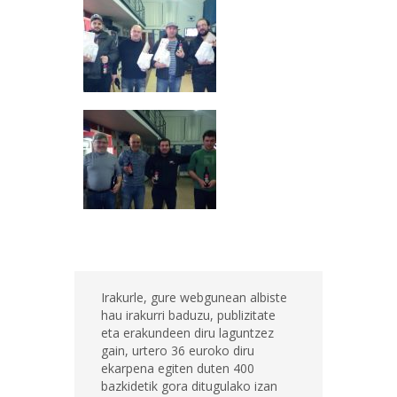
Irakurle, gure webgunean albiste
hau irakurri baduzu, publizitate
eta erakundeen diru laguntzez
gain, urtero 36 euroko diru
ekarpena egiten duten 400
bazkidetik gora ditugulako izan