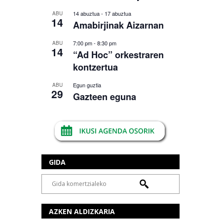
14 abuztua
-
17 abuztua
ABU
14
Amabirjinak Aizarnan
7:00 pm
-
8:30 pm
ABU
14
“Ad Hoc” orkestraren
kontzertua
Egun guztia
ABU
29
Gazteen eguna
GIDA
AZKEN ALDIZKARIA