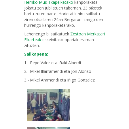
Herriko Mus Txapelketako
kanporaketa
jokatu zen Jubilatuen tabernan. 23 bikotek
hartu zuten parte. Horietatik hiru sailkatu
ziren otsailaren 24an Bergaran izango den
hurrengo kanporaketarako.
Lehenengo bi sailkatuek
Zestoan Merkatari
Elkarteak
eskeinitako opariak eraman
zituzten.
Sailkapena:
1.- Pepe Valor eta Iñaki Alberdi
2.- Mikel Illarramendi eta Jon Alonso
3.- Mikel Aramendi eta Iñigo Gonzalez