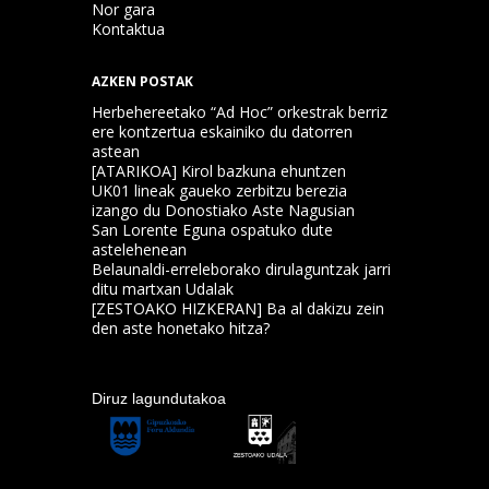
Nor gara
Kontaktua
AZKEN POSTAK
Herbehereetako “Ad Hoc” orkestrak berriz
ere kontzertua eskainiko du datorren
astean
[ATARIKOA] Kirol bazkuna ehuntzen
UK01 lineak gaueko zerbitzu berezia
izango du Donostiako Aste Nagusian
San Lorente Eguna ospatuko dute
astelehenean
Belaunaldi-erreleborako dirulaguntzak jarri
ditu martxan Udalak
[ZESTOAKO HIZKERAN] Ba al dakizu zein
den aste honetako hitza?
Diruz lagundutakoa