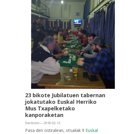
23 bikote Jubilatuen tabernan
jokatutako Euskal Herriko
Mus Txapelketako
kanporaketan
Danbolin— 2018-02-12
Pasa den ostiralean, otsailak 9
Euskal