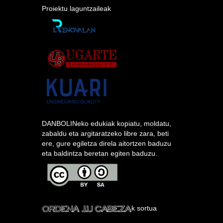
Proiektu laguntzaileak
DANBOLINeko edukiak kopiatu, moldatu,
zabaldu eta argitaratzeko libre zara, beti
ere, gure egiletza direla aitortzen baduzu
eta baldintza beretan egiten baduzu.
k sortua