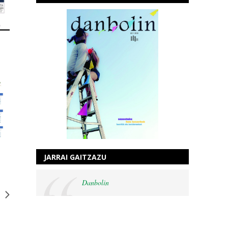
JARRAI GAITZAZU
Danbolin