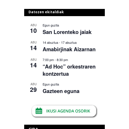
Datozen ekitaldiak
Egun guztia
ABU
10
San Lorenteko jaiak
14 abuztua
-
17 abuztua
ABU
14
Amabirjinak Aizarnan
7:00 pm
-
8:30 pm
ABU
14
“Ad Hoc” orkestraren
kontzertua
Egun guztia
ABU
29
Gazteen eguna