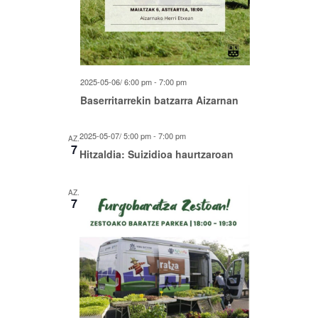
2025-05-06/ 6:00 pm
-
7:00 pm
Baserritarrekin batzarra Aizarnan
2025-05-07/ 5:00 pm
-
7:00 pm
AZ.
7
Hitzaldia: Suizidioa haurtzaroan
AZ.
7