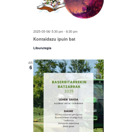
2025-05-06/ 5:30 pm
-
6:30 pm
Kontaidazu ipuin bat
Liburutegia
AR.
6