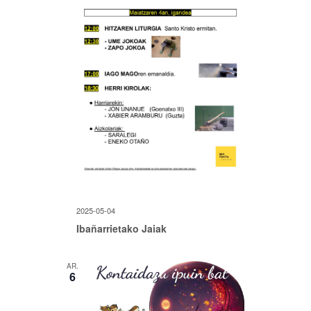
2025-05-04
Ibañarrietako Jaiak
AR.
6