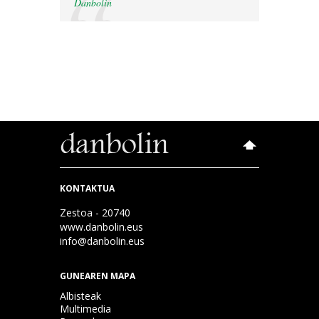
Danbolin
KONTAKTUA
Zestoa - 20740
www.danbolin.eus
info@danbolin.eus
GUNEAREN MAPA
Albisteak
Multimedia