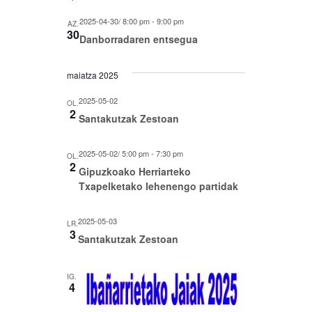
2025-04-30/ 8:00 pm
-
9:00 pm
AZ.
30
Danborradaren entsegua
maiatza 2025
2025-05-02
OL.
2
Santakutzak Zestoan
2025-05-02/ 5:00 pm
-
7:30 pm
OL.
2
Gipuzkoako Herriarteko
Txapelketako lehenengo partidak
2025-05-03
LR.
3
Santakutzak Zestoan
IG.
4