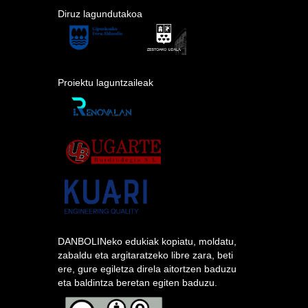
Diruz lagundutakoa
Proiektu laguntzaileak
DANBOLINeko edukiak kopiatu, moldatu,
zabaldu eta argitaratzeko libre zara, beti
ere, gure egiletza direla aitortzen baduzu
eta baldintza beretan egiten baduzu.