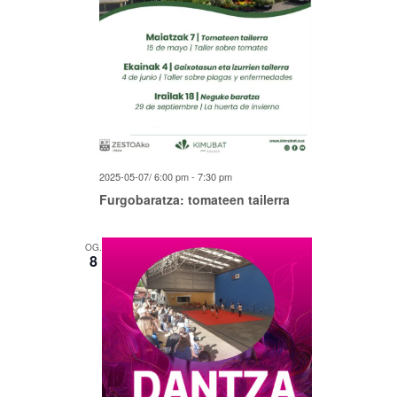
2025-05-07/ 6:00 pm
-
7:30 pm
Furgobaratza: tomateen tailerra
OG.
8