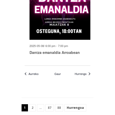
2025-05-08/ 6:00 pm
-
7:00 pm
Dantza emanaldia Arroabean
Ekitaldiak
Ekitaldiak
Aurreko
Gaur
Hurrengo
1
2
…
87
88
Hurrengoa