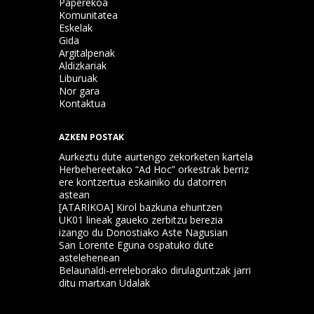
Paperekoa
Komunitatea
Eskelak
Gida
Argitalpenak
Aldizkariak
Liburuak
Nor gara
Kontaktua
AZKEN POSTAK
Aurkeztu dute aurtengo zekorketen kartela
Herbehereetako “Ad Hoc” orkestrak berriz
ere kontzertua eskainiko du datorren
astean
[ATARIKOA] Kirol bazkuna ehuntzen
UK01 lineak gaueko zerbitzu berezia
izango du Donostiako Aste Nagusian
San Lorente Eguna ospatuko dute
astelehenean
Belaunaldi-erreleborako dirulaguntzak jarri
ditu martxan Udalak