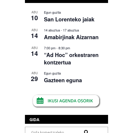
Egun guztia
ABU
10
San Lorenteko jaiak
14 abuztua
-
17 abuztua
ABU
14
Amabirjinak Aizarnan
7:00 pm
-
8:30 pm
ABU
14
“Ad Hoc” orkestraren
kontzertua
Egun guztia
ABU
29
Gazteen eguna
GIDA