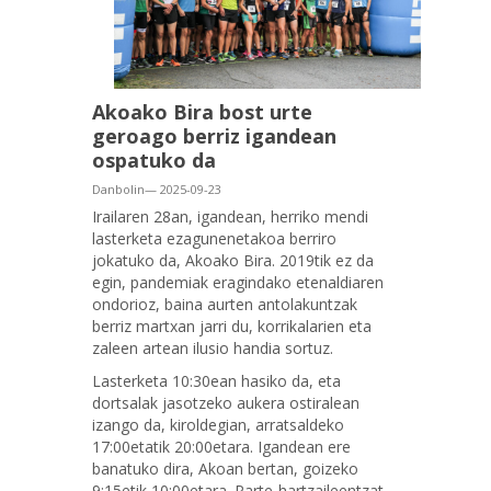
Akoako Bira bost urte
geroago berriz igandean
ospatuko da
Danbolin— 2025-09-23
Irailaren 28an, igandean, herriko mendi
lasterketa ezagunenetakoa berriro
jokatuko da, Akoako Bira. 2019tik ez da
egin, pandemiak eragindako etenaldiaren
ondorioz, baina aurten antolakuntzak
berriz martxan jarri du, korrikalarien eta
zaleen artean ilusio handia sortuz.
Lasterketa 10:30ean hasiko da, eta
dortsalak jasotzeko aukera ostiralean
izango da, kiroldegian, arratsaldeko
17:00etatik 20:00etara. Igandean ere
banatuko dira, Akoan bertan, goizeko
9:15etik 10:00etara. Parte-hartzaileentzat