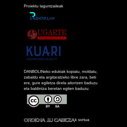
Proiektu laguntzaileak
DANBOLINeko edukiak kopiatu, moldatu,
zabaldu eta argitaratzeko libre zara, beti
ere, gure egiletza direla aitortzen baduzu
eta baldintza beretan egiten baduzu.
k sortua