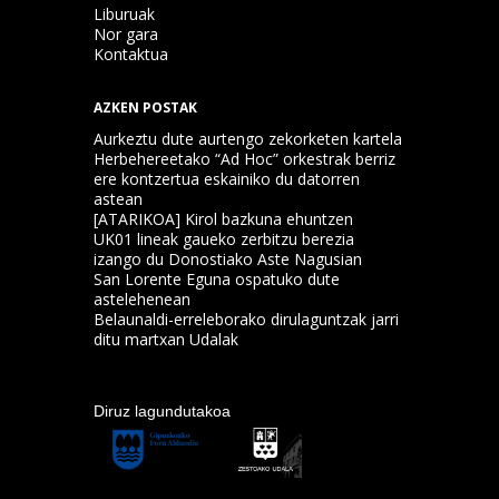
Liburuak
Nor gara
Kontaktua
AZKEN POSTAK
Aurkeztu dute aurtengo zekorketen kartela
Herbehereetako “Ad Hoc” orkestrak berriz
ere kontzertua eskainiko du datorren
astean
[ATARIKOA] Kirol bazkuna ehuntzen
UK01 lineak gaueko zerbitzu berezia
izango du Donostiako Aste Nagusian
San Lorente Eguna ospatuko dute
astelehenean
Belaunaldi-erreleborako dirulaguntzak jarri
ditu martxan Udalak
Diruz lagundutakoa