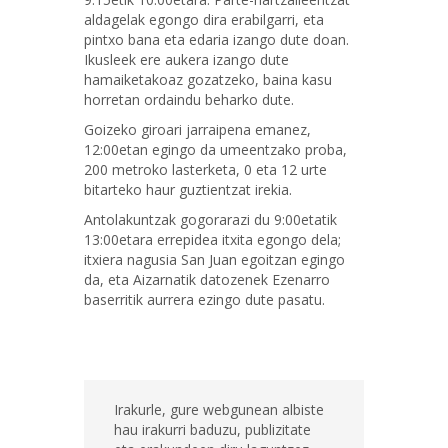
aldagelak egongo dira erabilgarri, eta
pintxo bana eta edaria izango dute doan.
Ikusleek ere aukera izango dute
hamaiketakoaz gozatzeko, baina kasu
horretan ordaindu beharko dute.
Goizeko giroari jarraipena emanez,
12:00etan egingo da umeentzako proba,
200 metroko lasterketa, 0 eta 12 urte
bitarteko haur guztientzat irekia.
Antolakuntzak gogorarazi du 9:00etatik
13:00etara errepidea itxita egongo dela;
itxiera nagusia San Juan egoitzan egingo
da, eta Aizarnatik datozenek Ezenarro
baserritik aurrera ezingo dute pasatu.
Irakurle, gure webgunean albiste
hau irakurri baduzu, publizitate