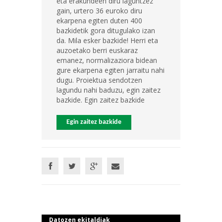
eta erakundeen diru laguntzez
gain, urtero 36 euroko diru
ekarpena egiten duten 400
bazkidetik gora ditugulako izan
da. Mila esker bazkide! Herri eta
auzoetako berri euskaraz
emanez, normalizaziora bidean
gure ekarpena egiten jarraitu nahi
dugu. Proiektua sendotzen
lagundu nahi baduzu, egin zaitez
bazkide. Egin zaitez bazkide
Egin zaitez bazkide
Datozen ekitaldiak