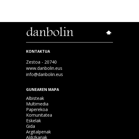
KONTAKTUA
Zestoa - 20740
www.danbolin.eus
info@danbolin.eus
GUNEAREN MAPA
Albisteak
Multimedia
Paperekoa
Komunitatea
Eskelak
Gida
Argitalpenak
Aldizkariak