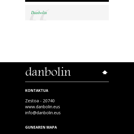
Danbolin
KONTAKTUA
Zestoa - 20740
www.danbolin.eus
info@danbolin.eus
GUNEAREN MAPA