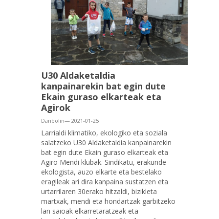
U30 Aldaketaldia
kanpainarekin bat egin dute
Ekain guraso elkarteak eta
Agirok
Danbolin— 2021-01-25
Larrialdi klimatiko, ekologiko eta soziala
salatzeko U30 Aldaketaldia kanpainarekin
bat egin dute Ekain guraso elkarteak eta
Agiro Mendi klubak. Sindikatu, erakunde
ekologista, auzo elkarte eta bestelako
eragileak ari dira kanpaina sustatzen eta
urtarrilaren 30erako hitzaldi, bizikleta
martxak, mendi eta hondartzak garbitzeko
lan saioak elkarretaratzeak eta