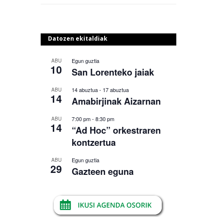
Datozen ekitaldiak
Egun guztia
ABU
10
San Lorenteko jaiak
14 abuztua
-
17 abuztua
ABU
14
Amabirjinak Aizarnan
7:00 pm
-
8:30 pm
ABU
14
“Ad Hoc” orkestraren
kontzertua
Egun guztia
ABU
29
Gazteen eguna