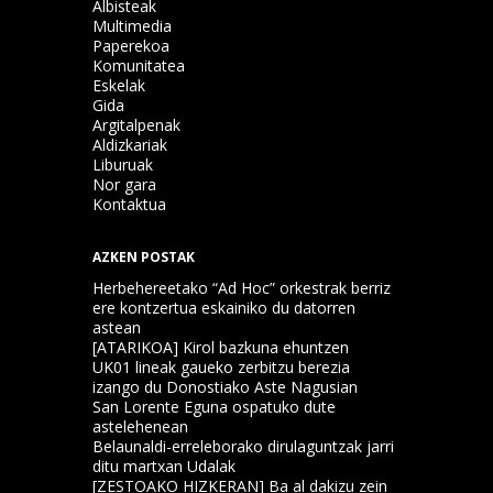
Albisteak
Multimedia
Paperekoa
Komunitatea
Eskelak
Gida
Argitalpenak
Aldizkariak
Liburuak
Nor gara
Kontaktua
AZKEN POSTAK
Herbehereetako “Ad Hoc” orkestrak berriz
ere kontzertua eskainiko du datorren
astean
[ATARIKOA] Kirol bazkuna ehuntzen
UK01 lineak gaueko zerbitzu berezia
izango du Donostiako Aste Nagusian
San Lorente Eguna ospatuko dute
astelehenean
Belaunaldi-erreleborako dirulaguntzak jarri
ditu martxan Udalak
[ZESTOAKO HIZKERAN] Ba al dakizu zein