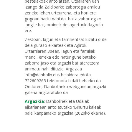
bestelakoak antolatzen. Otsailaren 6an
izango da Zaldibarko zabortegia amildu
zeneko lehen urteurrena, eta hori ere
gogoan hartu nahi da, baita zabortegiko
langile bat, oraindik desagerturik dagoela
ere.
Zestoan, lagun eta familientzat luzatu dute
deia guraso elkarteak eta Agirok.
Urtarrilaren 30ean, lagun eta familiak
mendi, erreka edo natur gune bateko
zaborra jaso eta argazki bat ateratzera
animatu nahi dituzte. Argazkia
info@danbolin.eus helbidera edota
722609265 telefonora bidali beharko da.
Ondoren, Danbolineko webgunean argazki
galeria argitaratuko da.
Argazkia
: Danbolinek eta Udalak
elkarlanean antolatutako ‘Bihurtu kaleak
bale’ kanpainako argazkia (2020ko ekaina).