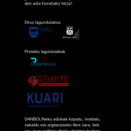
den aste honetako hitza?
Diruz lagundutakoa
Proiektu laguntzaileak
DANBOLINeko edukiak kopiatu, moldatu,
zabaldu eta argitaratzeko libre zara, beti
ere, gure egiletza direla aitortzen baduzu