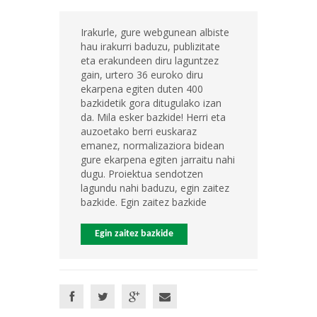
Irakurle, gure webgunean albiste
hau irakurri baduzu, publizitate
eta erakundeen diru laguntzez
gain, urtero 36 euroko diru
ekarpena egiten duten 400
bazkidetik gora ditugulako izan
da. Mila esker bazkide! Herri eta
auzoetako berri euskaraz
emanez, normalizaziora bidean
gure ekarpena egiten jarraitu nahi
dugu. Proiektua sendotzen
lagundu nahi baduzu, egin zaitez
bazkide. Egin zaitez bazkide
Egin zaitez bazkide