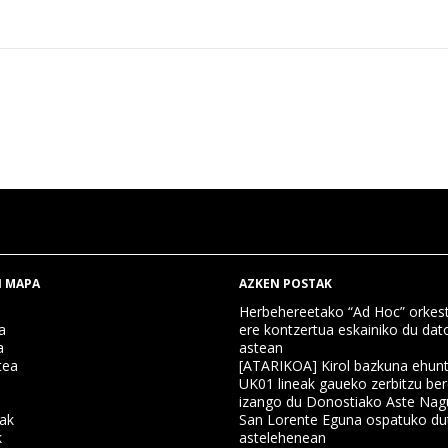
 MAPA
AZKEN POSTAK
Herbehereetako “Ad Hoc” orkest
a
ere kontzertua eskainiko du dat
a
astean
tea
[ATARIKOA] Kirol bazkuna ehun
UK01 lineak gaueko zerbitzu ber
izango du Donostiako Aste Nag
nak
San Lorente Eguna ospatuko du
k
astelehenean