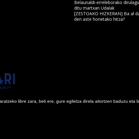
Belaunaldi-erreleborako dirulagu
ditu martxan Udalak
a
[ZESTOAKO HIZKERAN] Ba al da
den aste honetako hitza?
tzeko libre zara, beti ere, gure egiletza direla aitortzen baduzu eta 