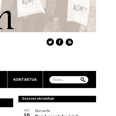
KONTAKTUA
Datozen ekitaldiak
Egun guztia
ABU
10