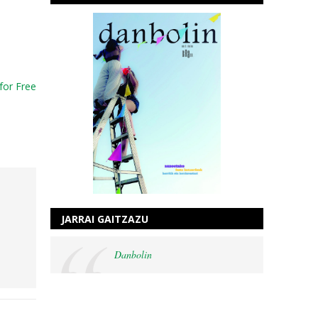
for Free
JARRAI GAITZAZU
Danbolin