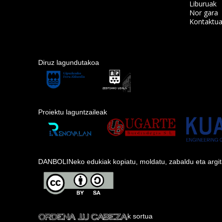
Liburuak
Nor gara
Kontaktu
Diruz lagundutakoa
Proiektu laguntzaileak
DANBOLINeko edukiak kopiatu, moldatu, zabaldu eta argitara
k sortua