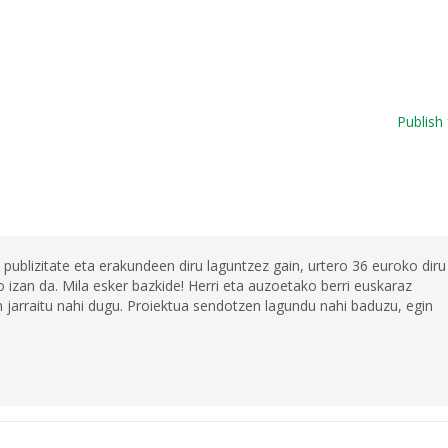
Publish 
 publizitate eta erakundeen diru laguntzez gain, urtero 36 euroko diru
 izan da. Mila esker bazkide! Herri eta auzoetako berri euskaraz
jarraitu nahi dugu. Proiektua sendotzen lagundu nahi baduzu, egin