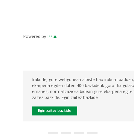
Powered by
Issuu
Irakurle, gure webgunean albiste hau irakurri baduzu,
ekarpena egiten duten 400 bazkidetik gora ditugulako
emanez, normalizaziora bidean gure ekarpena egiten 
zaitez bazkide. Egin zaitez bazkide
Egin zaitez bazkide