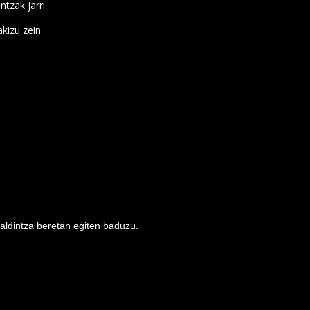
ntzak jarri
kizu zein
baldintza beretan egiten baduzu.