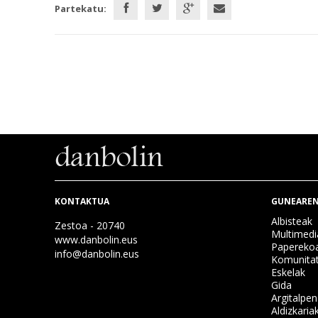
Partekatu:
KONTAKTUA
GUNEAREN
Albisteak
Zestoa - 20740
Multimedi
www.danbolin.eus
Papereko
info@danbolin.eus
Komunita
Eskelak
Gida
Argitalpe
Aldizkaria