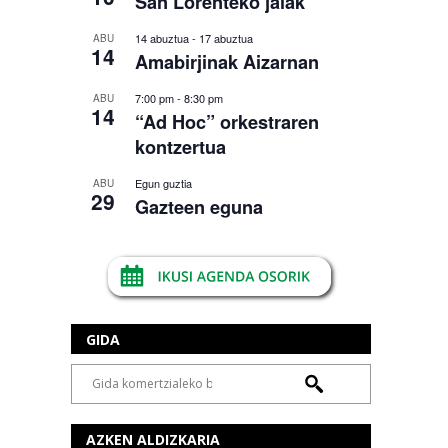
San Lorenteko jaiak
14 abuztua
-
17 abuztua
ABU
14
Amabirjinak Aizarnan
7:00 pm
-
8:30 pm
ABU
14
“Ad Hoc” orkestraren
kontzertua
Egun guztia
ABU
29
Gazteen eguna
GIDA
AZKEN ALDIZKARIA