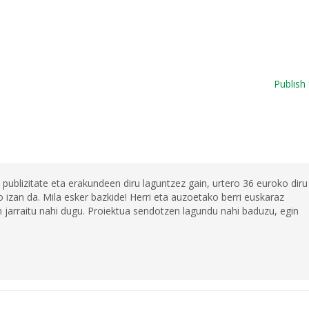
Publish 
 publizitate eta erakundeen diru laguntzez gain, urtero 36 euroko diru
 izan da. Mila esker bazkide! Herri eta auzoetako berri euskaraz
jarraitu nahi dugu. Proiektua sendotzen lagundu nahi baduzu, egin