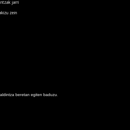
ntzak jarri
kizu zein
baldintza beretan egiten baduzu.