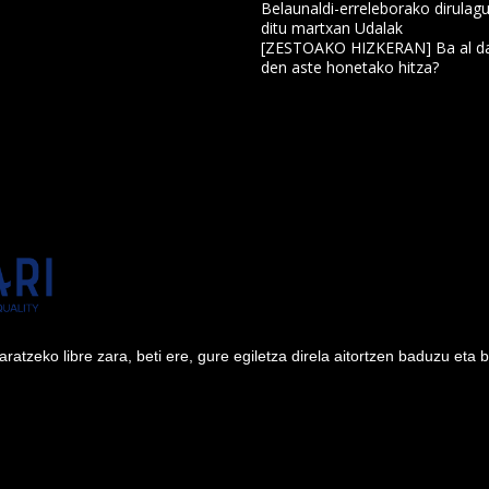
Belaunaldi-erreleborako dirulagu
ditu martxan Udalak
a
[ZESTOAKO HIZKERAN] Ba al da
den aste honetako hitza?
tzeko libre zara, beti ere, gure egiletza direla aitortzen baduzu eta 