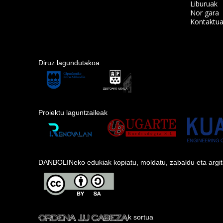
Liburuak
Nor gara
Kontaktu
Diruz lagundutakoa
Proiektu laguntzaileak
DANBOLINeko edukiak kopiatu, moldatu, zabaldu eta argitara
k sortua