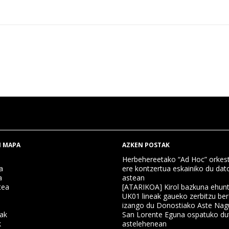
 MAPA
AZKEN POSTAK
Herbehereetako “Ad Hoc” orkest
a
ere kontzertua eskainiko du dat
a
astean
tea
[ATARIKOA] Kirol bazkuna ehun
UK01 lineak gaueko zerbitzu ber
izango du Donostiako Aste Nag
nak
San Lorente Eguna ospatuko du
k
astelehenean