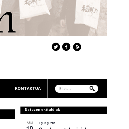
KONTAKTUA
Datozen ekitaldiak
Egun guztia
ABU
10