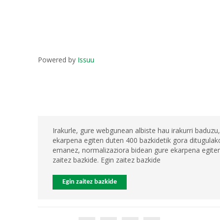
Powered by
Issuu
Irakurle, gure webgunean albiste hau irakurri baduzu,
ekarpena egiten duten 400 bazkidetik gora ditugulako
emanez, normalizaziora bidean gure ekarpena egiten 
zaitez bazkide. Egin zaitez bazkide
Egin zaitez bazkide