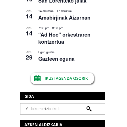
San Lorenteko jaiak
14 abuztua
-
17 abuztua
ABU
14
Amabirjinak Aizarnan
7:00 pm
-
8:30 pm
ABU
14
“Ad Hoc” orkestraren
kontzertua
Egun guztia
ABU
29
Gazteen eguna
GIDA
AZKEN ALDIZKARIA