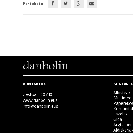
Partekatu:
KONTAKTUA
GUNEAREN
Albisteak
Zestoa - 20740
Multimedi
www.danbolin.eus
Papereko
info@danbolin.eus
Komunita
Eskelak
Gida
Argitalpe
Aldizkaria