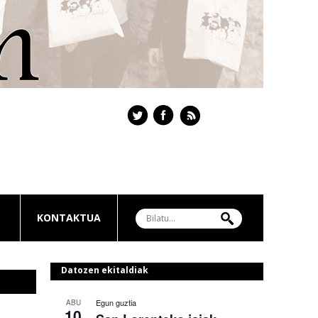
KONTAKTUA
Datozen ekitaldiak
Egun guztia
ABU
10