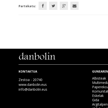
Partekatu:
KONTAKTUA
GUNEAREN
Albisteak
Zestoa - 20740
Multimedi
www.danbolin.eus
Papereko
info@danbolin.eus
Komunita
Eskelak
Gida
Argitalpe