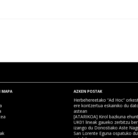
 MAPA
AZKEN POSTAK
Herbehereetako “Ad Hoc” orkest
a
ere kontzertua eskainiko du dat
a
astean
tea
[ATARIKOA] Kirol bazkuna ehun
UK01 lineak gaueko zerbitzu ber
izango du Donostiako Aste Nag
nak
San Lorente Eguna ospatuko du