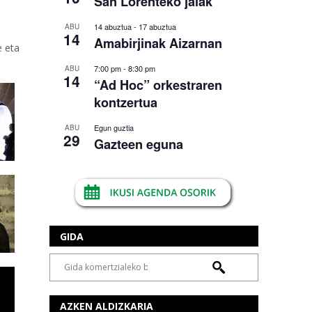
San Lorenteko jaiak
14 abuztua
-
17 abuztua
ABU
14
Amabirjinak Aizarnan
e eta
7:00 pm
-
8:30 pm
ABU
14
“Ad Hoc” orkestraren
kontzertua
Egun guztia
ABU
29
Gazteen eguna
GIDA
AZKEN ALDIZKARIA