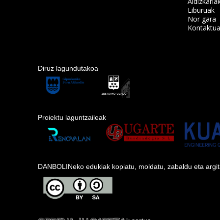
Aldizkaria
Liburuak
Nor gara
Kontaktu
Diruz lagundutakoa
Proiektu laguntzaileak
DANBOLINeko edukiak kopiatu, moldatu, zabaldu eta argitara