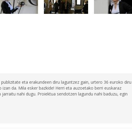
 publizitate eta erakundeen diru laguntzez gain, urtero 36 euroko diru
 izan da. Mila esker bazkide! Herri eta auzoetako berri euskaraz
jarraitu nahi dugu. Proiektua sendotzen lagundu nahi baduzu, egin