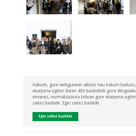
Irakurle, gure webgunean albiste hau irakurri baduzu,
ekarpena egiten duten 400 bazkidetik gora ditugulako
emanez, normalizaziora bidean gure ekarpena egiten 
zaitez bazkide. Egin zaitez bazkide
Egin zaitez bazkide