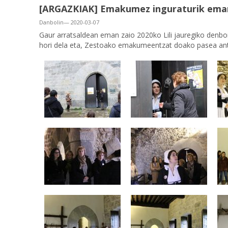
[ARGAZKIAK] Emakumez inguraturik eman 
Danbolin— 2020-03-07
Gaur arratsaldean eman zaio 2020ko Lili jauregiko denbo
hori dela eta, Zestoako emakumeentzat doako pasea ant