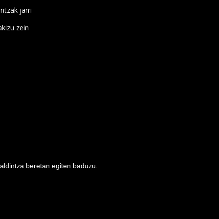
ntzak jarri
kizu zein
baldintza beretan egiten baduzu.