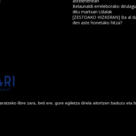
k
astelehenean
Belaunaldi-erreleborako dirulagu
ditu martxan Udalak
a
[ZESTOAKO HIZKERAN] Ba al da
den aste honetako hitza?
tzeko libre zara, beti ere, gure egiletza direla aitortzen baduzu eta 