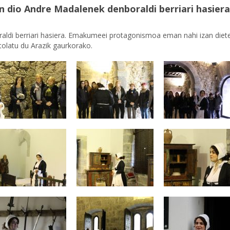
dio Andre Madalenek denboraldi berriari hasiera
raldi berriari hasiera. Emakumeei protagonismoa eman nahi izan diet
olatu du Arazik gaurkorako.