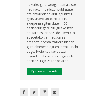
Irakurle, gure webgunean albiste
hau irakurri baduzu, publizitate
eta erakundeen diru laguntzez
gain, urtero 36 euroko diru
ekarpena egiten duten 400
bazkidetik gora ditugulako izan
da. Mila esker bazkide! Herri eta
auzoetako berri euskaraz
emanez, normalizaziora bidean
gure ekarpena egiten jarraitu nahi
dugu. Proiektua sendotzen
lagundu nahi baduzu, egin zaitez
bazkide. Egin zaitez bazkide
Egin zaitez bazkide