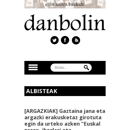
ALBISTEAK
[ARGAZKIAK] Gaztaina jana eta
argazki erakusketaz girotuta
egin da urteko azken “Euskal