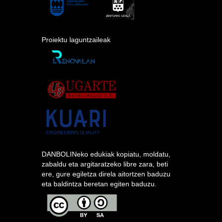
Proiektu laguntzaileak
DANBOLINeko edukiak kopiatu, moldatu,
zabaldu eta argitaratzeko libre zara, beti
ere, gure egiletza direla aitortzen baduzu
eta baldintza beretan egiten baduzu.