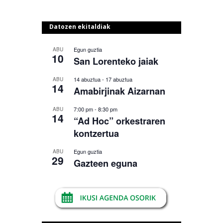
Datozen ekitaldiak
Egun guztia
ABU
10
San Lorenteko jaiak
14 abuztua
-
17 abuztua
ABU
14
Amabirjinak Aizarnan
7:00 pm
-
8:30 pm
ABU
14
“Ad Hoc” orkestraren
kontzertua
Egun guztia
ABU
29
Gazteen eguna