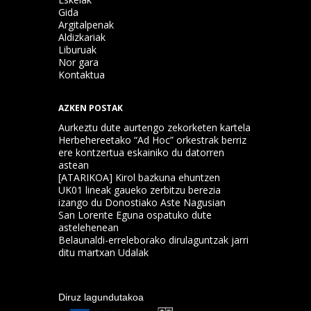
Gida
Argitalpenak
Aldizkariak
Liburuak
Nor gara
Kontaktua
AZKEN POSTAK
Aurkeztu dute aurtengo zekorketen kartela
Herbehereetako “Ad Hoc” orkestrak berriz
ere kontzertua eskainiko du datorren
astean
[ATARIKOA] Kirol bazkuna ehuntzen
UK01 lineak gaueko zerbitzu berezia
izango du Donostiako Aste Nagusian
San Lorente Eguna ospatuko dute
astelehenean
Belaunaldi-erreleborako dirulaguntzak jarri
ditu martxan Udalak
Diruz lagundutakoa