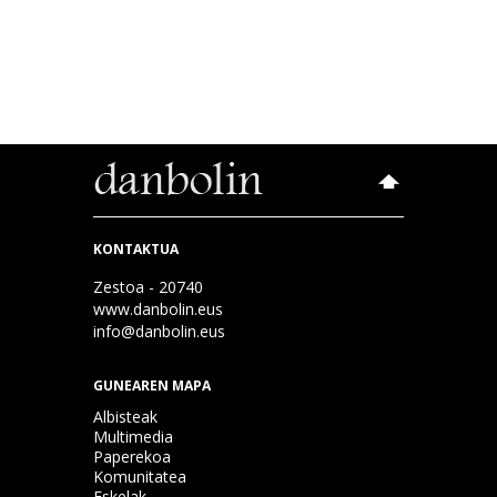
KONTAKTUA
Zestoa - 20740
www.danbolin.eus
info@danbolin.eus
GUNEAREN MAPA
Albisteak
Multimedia
Paperekoa
Komunitatea
Eskelak