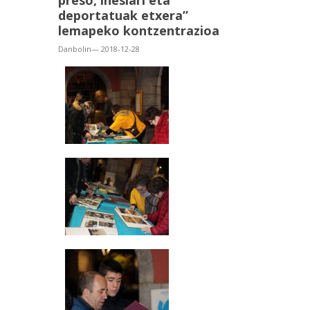
preso, iheslari eta
deportatuak etxera”
lemapeko kontzentrazioa
Danbolin— 2018-12-28