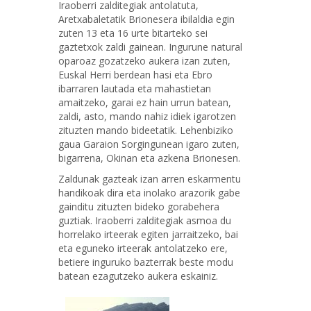
Iraoberri zalditegiak antolatuta,
Aretxabaletatik Brionesera ibilaldia egin
zuten 13 eta 16 urte bitarteko sei
gaztetxok zaldi gainean. Ingurune natural
oparoaz gozatzeko aukera izan zuten,
Euskal Herri berdean hasi eta Ebro
ibarraren lautada eta mahastietan
amaitzeko, garai ez hain urrun batean,
zaldi, asto, mando nahiz idiek igarotzen
zituzten mando bideetatik. Lehenbiziko
gaua Garaion Sorgingunean igaro zuten,
bigarrena, Okinan eta azkena Brionesen.
Zaldunak gazteak izan arren eskarmentu
handikoak dira eta inolako arazorik gabe
gainditu zituzten bideko gorabehera
guztiak. Iraoberri zalditegiak asmoa du
horrelako irteerak egiten jarraitzeko, bai
eta eguneko irteerak antolatzeko ere,
betiere inguruko bazterrak beste modu
batean ezagutzeko aukera eskainiz.