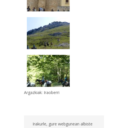
Argazkiak: Iraoberri
Irakurle, gure webgunean albiste