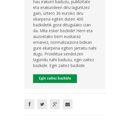
hau irakurri baduzu, publizitate
eta erakundeen diru laguntzez
gain, urtero 36 euroko diru
ekarpena egiten duten 400
bazkidetik gora ditugulako izan
da. Mila esker bazkide! Herri eta
auzoetako berri euskaraz
emanez, normalizaziora bidean
gure ekarpena egiten jarraitu nahi
dugu. Proiektua sendotzen
lagundu nahi baduzu, egin zaitez
bazkide. Egin zaitez bazkide
Egin zaitez bazkide