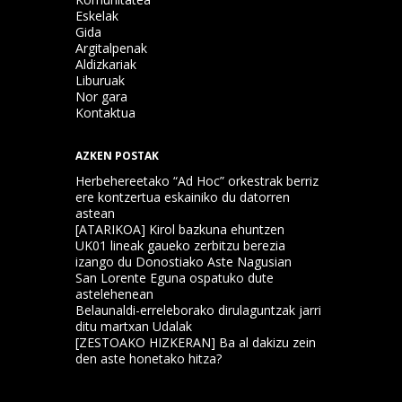
Eskelak
Gida
Argitalpenak
Aldizkariak
Liburuak
Nor gara
Kontaktua
AZKEN POSTAK
Herbehereetako “Ad Hoc” orkestrak berriz
ere kontzertua eskainiko du datorren
astean
[ATARIKOA] Kirol bazkuna ehuntzen
UK01 lineak gaueko zerbitzu berezia
izango du Donostiako Aste Nagusian
San Lorente Eguna ospatuko dute
astelehenean
Belaunaldi-erreleborako dirulaguntzak jarri
ditu martxan Udalak
[ZESTOAKO HIZKERAN] Ba al dakizu zein
den aste honetako hitza?