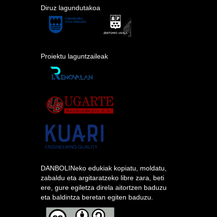
Diruz lagundutakoa
Proiektu laguntzaileak
DANBOLINeko edukiak kopiatu, moldatu,
zabaldu eta argitaratzeko libre zara, beti
ere, gure egiletza direla aitortzen baduzu
eta baldintza beretan egiten baduzu.