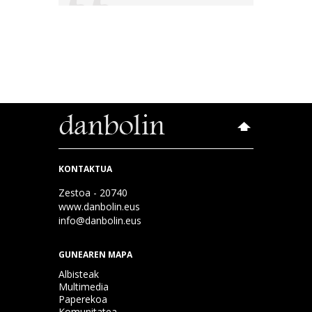
KONTAKTUA
Zestoa - 20740
www.danbolin.eus
info@danbolin.eus
GUNEAREN MAPA
Albisteak
Multimedia
Paperekoa
Komunitatea