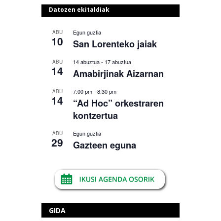
Datozen ekitaldiak
Egun guztia
ABU
10
San Lorenteko jaiak
14 abuztua
-
17 abuztua
ABU
14
Amabirjinak Aizarnan
7:00 pm
-
8:30 pm
ABU
14
“Ad Hoc” orkestraren
kontzertua
Egun guztia
ABU
29
Gazteen eguna
GIDA