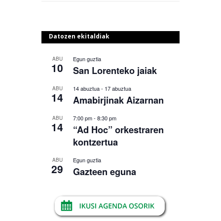
Datozen ekitaldiak
Egun guztia
ABU
10
San Lorenteko jaiak
14 abuztua
-
17 abuztua
ABU
14
Amabirjinak Aizarnan
7:00 pm
-
8:30 pm
ABU
14
“Ad Hoc” orkestraren
kontzertua
Egun guztia
ABU
29
Gazteen eguna