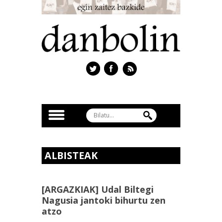
ALBISTEAK
[ARGAZKIAK] Udal Biltegi
Nagusia jantoki bihurtu zen
atzo