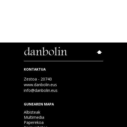
KONTAKTUA
Zestoa - 20740
www.danbolin.eus
info@danbolin.eus
GUNEAREN MAPA
Albisteak
Multimedia
Paperekoa