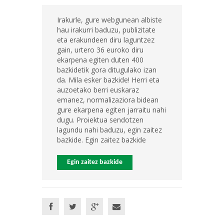
Irakurle, gure webgunean albiste
hau irakurri baduzu, publizitate
eta erakundeen diru laguntzez
gain, urtero 36 euroko diru
ekarpena egiten duten 400
bazkidetik gora ditugulako izan
da. Mila esker bazkide! Herri eta
auzoetako berri euskaraz
emanez, normalizaziora bidean
gure ekarpena egiten jarraitu nahi
dugu. Proiektua sendotzen
lagundu nahi baduzu, egin zaitez
bazkide. Egin zaitez bazkide
Egin zaitez bazkide