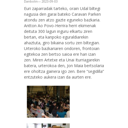
Danbolin— 2023-09-03
Euri zaparradak tarteko, orain Udal biltegi
nagusia den garai bateko Caravan Parken
atondu zen atzo gazte eguneko bazkaria.
Antton Ao Povo-Herrira herri ekimenak
deituta 300 lagun inguru elkartu ziren
bertan, eta kanpoko eguraldiarekin
ahaztuta, giro bikaina sortu zen biltegian.
Urteroko bazkariaren ondoren, frontoian
egitekoa zen bertso saioa ere han izan
zen. Miren Artetxe eta Unai Iturriagarekin
batera, urterokoa den, Jon Maia bertsolaria
ere oholtza gainera igo zen. Bere “segidilla”
entzuteko aukera izan da aurten ere.