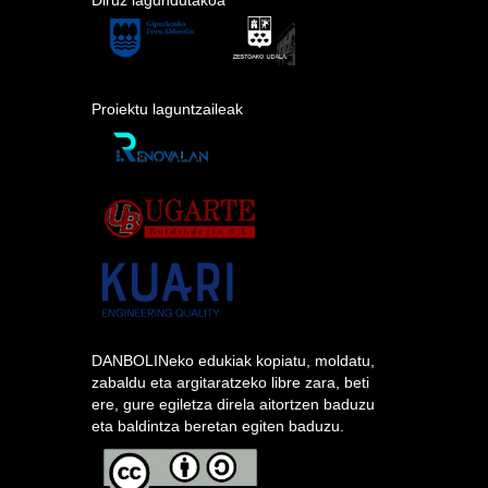
Proiektu laguntzaileak
DANBOLINeko edukiak kopiatu, moldatu,
zabaldu eta argitaratzeko libre zara, beti
ere, gure egiletza direla aitortzen baduzu
eta baldintza beretan egiten baduzu.