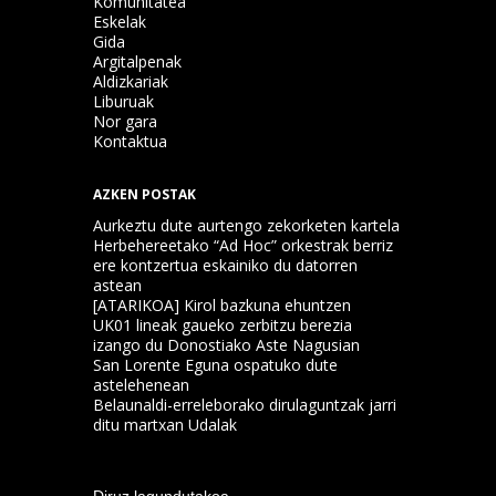
Komunitatea
Eskelak
Gida
Argitalpenak
Aldizkariak
Liburuak
Nor gara
Kontaktua
AZKEN POSTAK
Aurkeztu dute aurtengo zekorketen kartela
Herbehereetako “Ad Hoc” orkestrak berriz
ere kontzertua eskainiko du datorren
astean
[ATARIKOA] Kirol bazkuna ehuntzen
UK01 lineak gaueko zerbitzu berezia
izango du Donostiako Aste Nagusian
San Lorente Eguna ospatuko dute
astelehenean
Belaunaldi-erreleborako dirulaguntzak jarri
ditu martxan Udalak
Diruz lagundutakoa