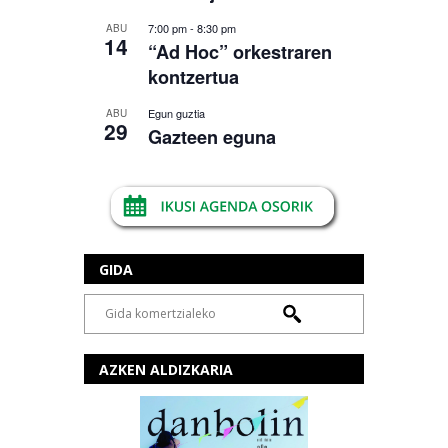
7:00 pm
-
8:30 pm
ABU
14
“Ad Hoc” orkestraren
kontzertua
Egun guztia
ABU
29
Gazteen eguna
GIDA
AZKEN ALDIZKARIA