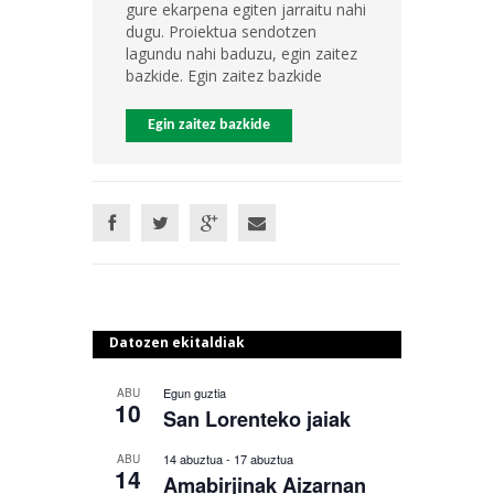
gure ekarpena egiten jarraitu nahi
dugu. Proiektua sendotzen
lagundu nahi baduzu, egin zaitez
bazkide. Egin zaitez bazkide
Egin zaitez bazkide
Datozen ekitaldiak
Egun guztia
ABU
10
San Lorenteko jaiak
14 abuztua
-
17 abuztua
ABU
14
Amabirjinak Aizarnan