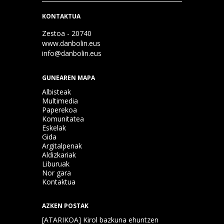
KONTAKTUA
Zestoa - 20740
www.danbolin.eus
info@danbolin.eus
GUNEAREN MAPA
Albisteak
Multimedia
Paperekoa
Komunitatea
Eskelak
Gida
Argitalpenak
Aldizkariak
Liburuak
Nor gara
Kontaktua
AZKEN POSTAK
[ATARIKOA] Kirol bazkuna ehuntzen