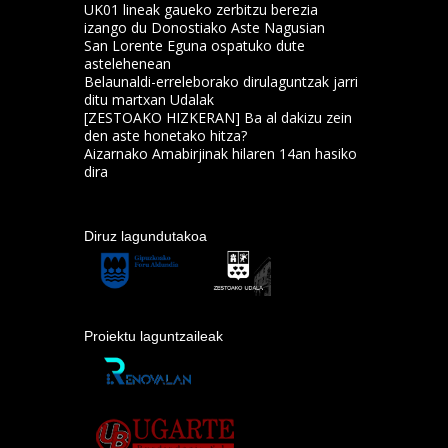
UK01 lineak gaueko zerbitzu berezia
izango du Donostiako Aste Nagusian
San Lorente Eguna ospatuko dute
astelehenean
Belaunaldi-erreleborako dirulaguntzak jarri
ditu martxan Udalak
[ZESTOAKO HIZKERAN] Ba al dakizu zein
den aste honetako hitza?
Aizarnako Amabirjinak hilaren 14an hasiko
dira
Diruz lagundutakoa
Proiektu laguntzaileak