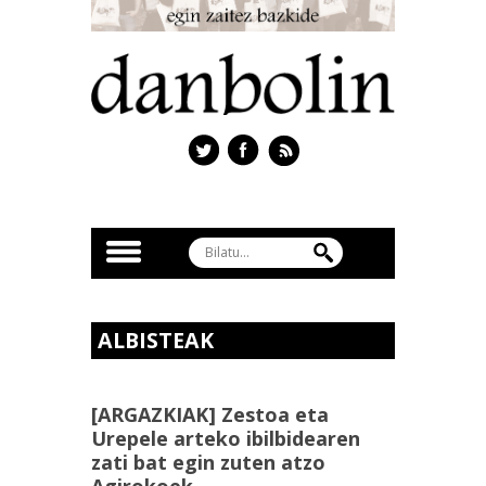
ALBISTEAK
[ARGAZKIAK] Zestoa eta
Urepele arteko ibilbidearen
zati bat egin zuten atzo