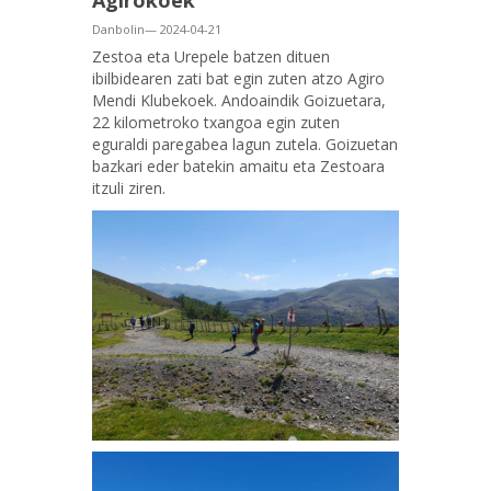
Agirokoek
Danbolin— 2024-04-21
Zestoa eta Urepele batzen dituen
ibilbidearen zati bat egin zuten atzo Agiro
Mendi Klubekoek. Andoaindik Goizuetara,
22 kilometroko txangoa egin zuten
eguraldi paregabea lagun zutela. Goizuetan
bazkari eder batekin amaitu eta Zestoara
itzuli ziren.