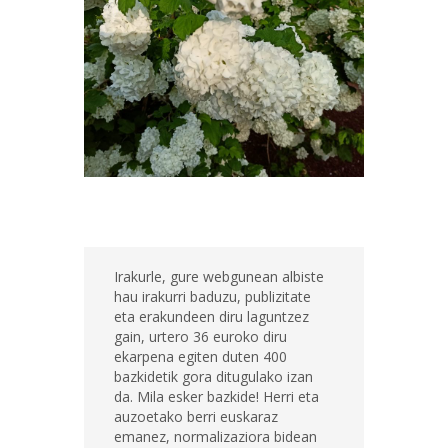
Irakurle, gure webgunean albiste
hau irakurri baduzu, publizitate
eta erakundeen diru laguntzez
gain, urtero 36 euroko diru
ekarpena egiten duten 400
bazkidetik gora ditugulako izan
da. Mila esker bazkide! Herri eta
auzoetako berri euskaraz
emanez, normalizaziora bidean