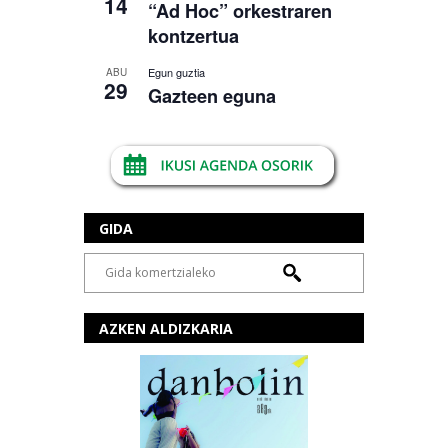
14
“Ad Hoc” orkestraren
kontzertua
Egun guztia
ABU
29
Gazteen eguna
GIDA
AZKEN ALDIZKARIA