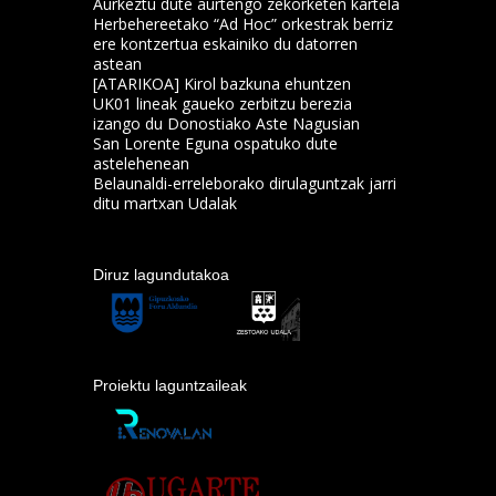
Aurkeztu dute aurtengo zekorketen kartela
Herbehereetako “Ad Hoc” orkestrak berriz
ere kontzertua eskainiko du datorren
astean
[ATARIKOA] Kirol bazkuna ehuntzen
UK01 lineak gaueko zerbitzu berezia
izango du Donostiako Aste Nagusian
San Lorente Eguna ospatuko dute
astelehenean
Belaunaldi-erreleborako dirulaguntzak jarri
ditu martxan Udalak
Diruz lagundutakoa
Proiektu laguntzaileak