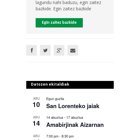
lagundu nahi baduzu, egin zaitez
bazkide. Egin zaitez bazkide
Egin zaitez bazkide
Datozen ekitaldiak
Egun guztia
ABU
10
San Lorenteko jaiak
14 abuztua
-
17 abuztua
ABU
14
Amabirjinak Aizarnan
7:00 pm
-
8:30 pm
ABU