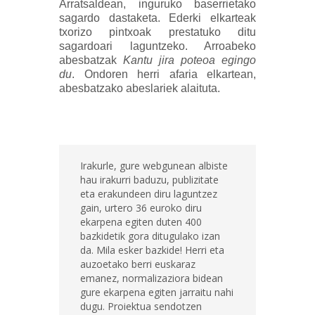
Arratsaldean, inguruko baserrietako
sagardo dastaketa. Ederki elkarteak
txorizo pintxoak prestatuko ditu
sagardoari laguntzeko. Arroabeko
abesbatzak
K
antu jira poteoa egingo
du
. Ondoren herri afaria elkartean,
abesbatzako abeslariek alaituta.
Irakurle, gure webgunean albiste
hau irakurri baduzu, publizitate
eta erakundeen diru laguntzez
gain, urtero 36 euroko diru
ekarpena egiten duten 400
bazkidetik gora ditugulako izan
da. Mila esker bazkide! Herri eta
auzoetako berri euskaraz
emanez, normalizaziora bidean
gure ekarpena egiten jarraitu nahi
dugu. Proiektua sendotzen