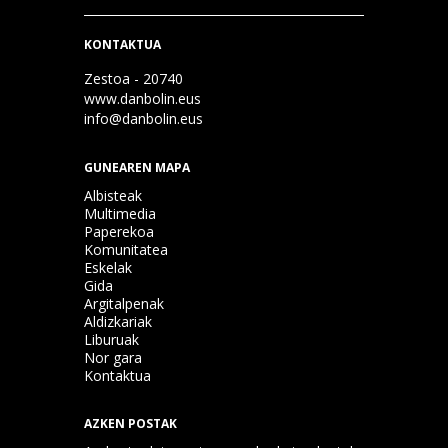
KONTAKTUA
Zestoa - 20740
www.danbolin.eus
info@danbolin.eus
GUNEAREN MAPA
Albisteak
Multimedia
Paperekoa
Komunitatea
Eskelak
Gida
Argitalpenak
Aldizkariak
Liburuak
Nor gara
Kontaktua
AZKEN POSTAK