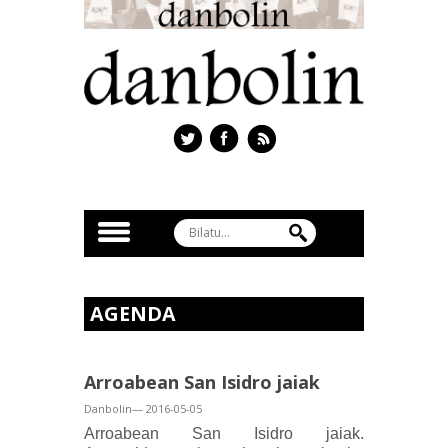
AGENDA
Arroabean San Isidro jaiak
Danbolin— 2016-05-05
Arroabean San Isidro jaiak.