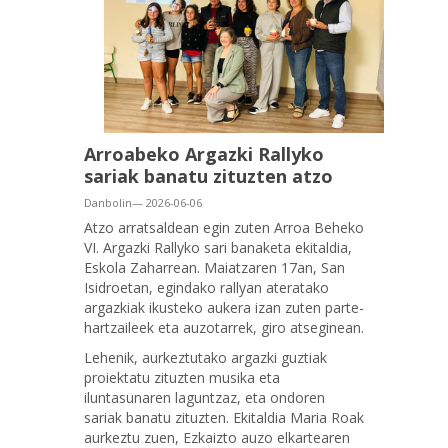
Arroabeko Argazki Rallyko
sariak banatu zituzten atzo
Danbolin— 2026-06-06
Atzo arratsaldean egin zuten Arroa Beheko
VI. Argazki Rallyko sari banaketa ekitaldia,
Eskola Zaharrean. Maiatzaren 17an, San
Isidroetan, egindako rallyan ateratako
argazkiak ikusteko aukera izan zuten parte-
hartzaileek eta auzotarrek, giro atseginean.
Lehenik, aurkeztutako argazki guztiak
proiektatu zituzten musika eta
iluntasunaren laguntzaz, eta ondoren
sariak banatu zituzten. Ekitaldia Maria Roak
aurkeztu zuen, Ezkaizto auzo elkartearen