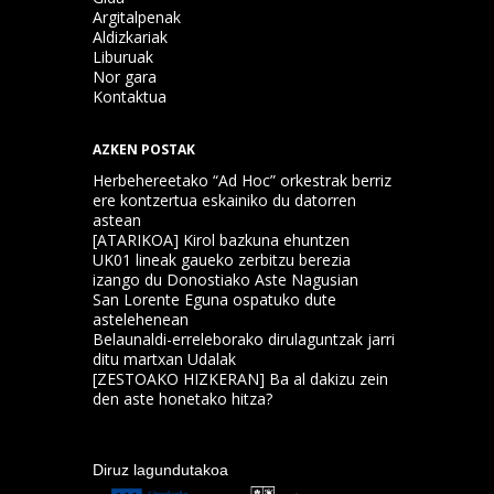
Argitalpenak
Aldizkariak
Liburuak
Nor gara
Kontaktua
AZKEN POSTAK
Herbehereetako “Ad Hoc” orkestrak berriz
ere kontzertua eskainiko du datorren
astean
[ATARIKOA] Kirol bazkuna ehuntzen
UK01 lineak gaueko zerbitzu berezia
izango du Donostiako Aste Nagusian
San Lorente Eguna ospatuko dute
astelehenean
Belaunaldi-erreleborako dirulaguntzak jarri
ditu martxan Udalak
[ZESTOAKO HIZKERAN] Ba al dakizu zein
den aste honetako hitza?
Diruz lagundutakoa