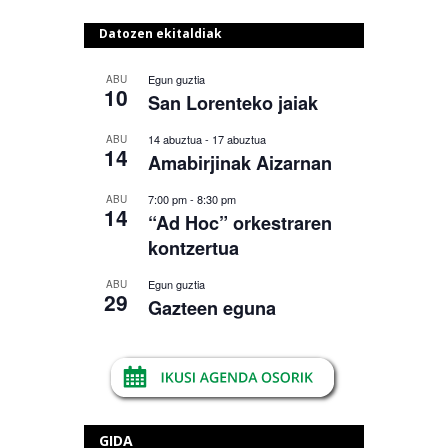
Datozen ekitaldiak
Egun guztia
ABU
10
San Lorenteko jaiak
14 abuztua
-
17 abuztua
ABU
14
Amabirjinak Aizarnan
7:00 pm
-
8:30 pm
ABU
14
“Ad Hoc” orkestraren
kontzertua
Egun guztia
ABU
29
Gazteen eguna
GIDA