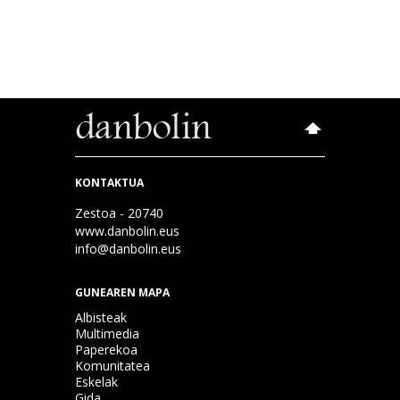
KONTAKTUA
Zestoa - 20740
www.danbolin.eus
info@danbolin.eus
GUNEAREN MAPA
Albisteak
Multimedia
Paperekoa
Komunitatea
Eskelak
Gida