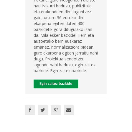
hau irakurri baduzu, publizitate
eta erakundeen diru laguntzez
gain, urtero 36 euroko diru
ekarpena egiten duten 400
bazkidetik gora ditugulako izan
da. Mila esker bazkide! Herri eta
auzoetako berri euskaraz
emanez, normalizaziora bidean
gure ekarpena egiten jarraitu nahi
dugu. Proiektua sendotzen
lagundu nahi baduzu, egin zaitez
bazkide. Egin zaitez bazkide
Egin zaitez bazkide