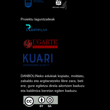
Proiektu laguntzaileak
DANBOLINeko edukiak kopiatu, moldatu,
zabaldu eta argitaratzeko libre zara, beti
ere, gure egiletza direla aitortzen baduzu
eta baldintza beretan egiten baduzu.