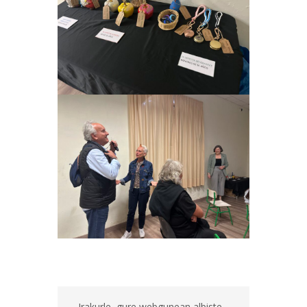
Irakurle, gure webgunean albiste