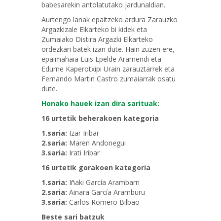
babesarekin antolatutako jardunaldian.
Aurtengo lanak epaitzeko ardura Zarauzko
Argazkizale Elkarteko bi kidek eta
Zumaiako Distira Argazki Elkarteko
ordezkari batek izan dute. Hain zuzen ere,
epaimahaia Luis Epelde Aramendi eta
Edurne Kaperotxipi Urain zarauztarrek eta
Fernando Martin Castro zumaiarrak osatu
dute.
Honako hauek izan dira sarituak:
16 urtetik beherakoen kategoria
1.saria:
Izar Iribar
2.saria:
Maren Andonegui
3.saria:
Irati Iribar
16 urtetik gorakoen kategoria
1.saria:
Iñaki García Arambarri
2.saria:
Ainara García Aramburu
3.saria:
Carlos Romero Bilbao
Beste sari batzuk