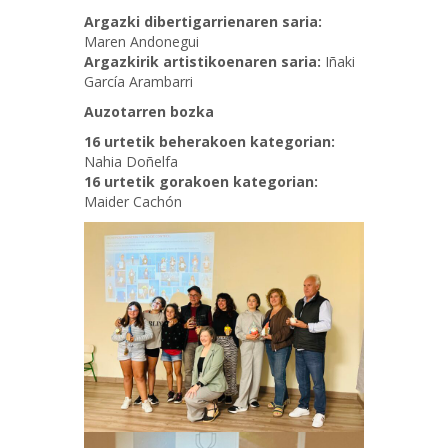
Argazki dibertigarrienaren saria:
Maren Andonegui
Argazkirik artistikoenaren saria:
Iñaki
García Arambarri
Auzotarren bozka
16 urtetik beherakoen kategorian:
Nahia Doñelfa
16 urtetik gorakoen kategorian:
Maider Cachón