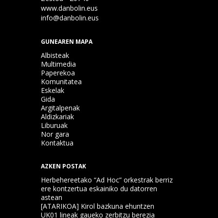
www.danbolin.eus
info@danbolin.eus
GUNEAREN MAPA
Albisteak
Multimedia
Paperekoa
Komunitatea
Eskelak
Gida
Argitalpenak
Aldizkariak
Liburuak
Nor gara
Kontaktua
AZKEN POSTAK
Herbehereetako “Ad Hoc” orkestrak berriz
ere kontzertua eskainiko du datorren
astean
[ATARIKOA] Kirol bazkuna ehuntzen
UK01 lineak gaueko zerbitzu berezia