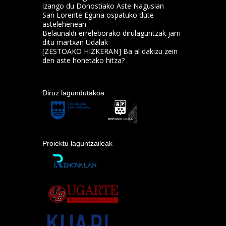
izango du Donostiako Aste Nagusian
San Lorente Eguna ospatuko dute
astelehenean
Belaunaldi-erreleborako dirulaguntzak jarri
ditu martxan Udalak
[ZESTOAKO HIZKERAN] Ba al dakizu zein
den aste honetako hitza?
Diruz lagundutakoa
Proiektu laguntzaileak