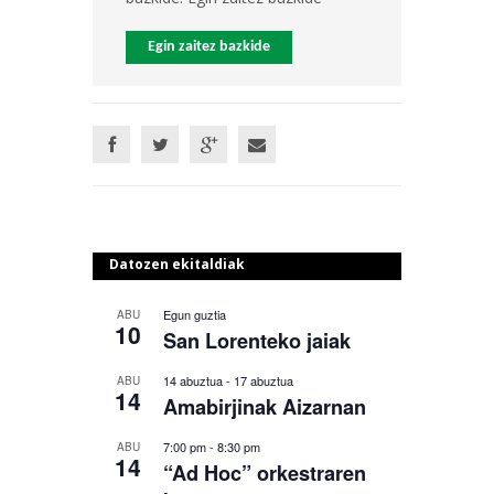
Egin zaitez bazkide
Datozen ekitaldiak
Egun guztia
ABU
10
San Lorenteko jaiak
14 abuztua
-
17 abuztua
ABU
14
Amabirjinak Aizarnan
7:00 pm
-
8:30 pm
ABU
14
“Ad Hoc” orkestraren