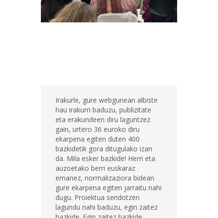
Irakurle, gure webgunean albiste
hau irakurri baduzu, publizitate
eta erakundeen diru laguntzez
gain, urtero 36 euroko diru
ekarpena egiten duten 400
bazkidetik gora ditugulako izan
da. Mila esker bazkide! Herri eta
auzoetako berri euskaraz
emanez, normalizaziora bidean
gure ekarpena egiten jarraitu nahi
dugu. Proiektua sendotzen
lagundu nahi baduzu, egin zaitez
bazkide. Egin zaitez bazkide