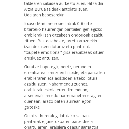
taldearen ibilbidea aurkeztu zuen. Hitzaldia
Altxa Burua taldeak antolatu zuen,
Udalaren babesarekin.
Itxaso Marti neuropediatrak 0-6 urte
bitarteko haurrengan pantailen gehiegizko
erabilerak izan ditzakeen ondorioak azaldu
zituen. Besteak beste, arreta arazoekin
izan dezakeen loturaz eta pantailak
“txupete emozional” gisa erabiltzeak dituen
arriskuez aritu zen.
Gurutze Lopetegik, berriz, nerabeen
errealitatea izan zuen hizpide, eta pantailen
erabileraren eta adikzioen arteko lotura
azaldu zuen. Nabarmendu zuenez,
erabilerak eskola errendimenduan,
atsedenaldian edo harremanetan eragiten
duenean, arazo baten aurrean egon
gaitezke.
Onintza Iruretak gidatutako saioan,
pantailak egunerokoaren parte direla
onartu arren, erabilera osasungarriagoa