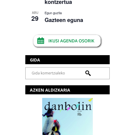
kontzertua
Egun guztia
ABU
29
Gazteen eguna
GIDA
AZKEN ALDIZKARIA