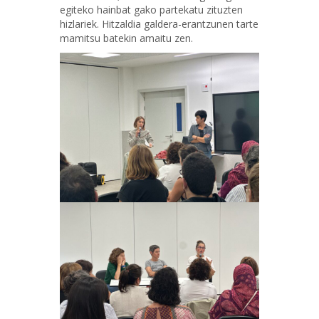
egiteko hainbat gako partekatu zituzten
hizlariek. Hitzaldia galdera-erantzunen tarte
mamitsu batekin amaitu zen.