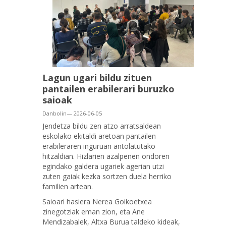
Lagun ugari bildu zituen
pantailen erabilerari buruzko
saioak
Danbolin— 2026-06-05
Jendetza bildu zen atzo arratsaldean
eskolako ekitaldi aretoan pantailen
erabileraren inguruan antolatutako
hitzaldian. Hizlarien azalpenen ondoren
egindako galdera ugariek agerian utzi
zuten gaiak kezka sortzen duela herriko
familien artean.
Saioari hasiera Nerea Goikoetxea
zinegotziak eman zion, eta Ane
Mendizabalek, Altxa Burua taldeko kideak,