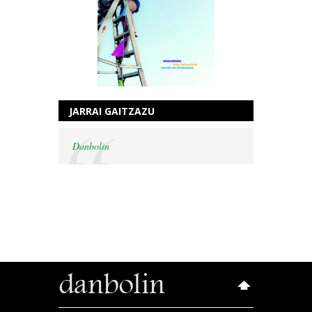
JARRAI GAITZAZU
Danbolin