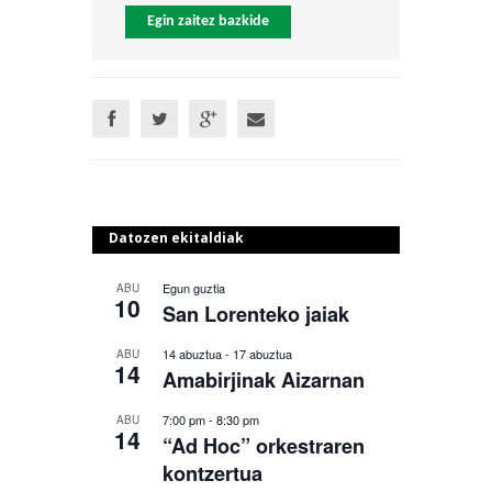
Egin zaitez bazkide
Datozen ekitaldiak
Egun guztia
ABU
10
San Lorenteko jaiak
14 abuztua
-
17 abuztua
ABU
14
Amabirjinak Aizarnan
7:00 pm
-
8:30 pm
ABU
14
“Ad Hoc” orkestraren
kontzertua