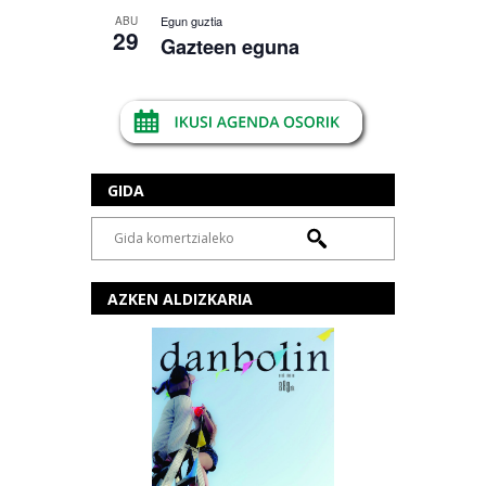
Egun guztia
ABU
29
Gazteen eguna
GIDA
AZKEN ALDIZKARIA