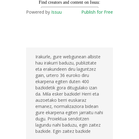
Powered by
Issuu
Publish for Free
Irakurle, gure webgunean albiste
hau irakurri baduzu, publizitate
eta erakundeen diru laguntzez
gain, urtero 36 euroko diru
ekarpena egiten duten 400
bazkidetik gora ditugulako izan
da. Mila esker bazkide! Herri eta
auzoetako berri euskaraz
emanez, normalizaziora bidean
gure ekarpena egiten jarraitu nahi
dugu. Proiektua sendotzen
lagundu nahi baduzu, egin zaitez
bazkide. Egin zaitez bazkide