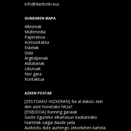
info@danbolin.eus
GUNEAREN MAPA
Albisteak
Multimedia
Paperekoa
Komunitatea
Eskelak
Gida
Argitalpenak
Aldizkariak
Liburuak
Nor gara
Kontaktua
AZKEN POSTAK
[ZESTOAKO HIZKERAN] Ba al dakizu zein
den aste honetako hitza?
[ENBIDOA] Running garaiak
Gazte Eguneko elkartasun bazkarirako
txartelak salgai daude jada
Aurkeztu dute aurtengo zekorketen kartela