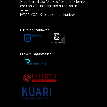
Herbehereetako “Ad Hoc” orkestrak berriz
ere kontzertua eskainiko du datorren
astean
[ATARIKOA] Kirol bazkuna ehuntzen
Diruz lagundutakoa
Proiektu laguntzaileak