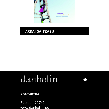
JARRAI GAITZAZU
KONTAKTUA
Zestoa - 20740
www.danbolin.eus