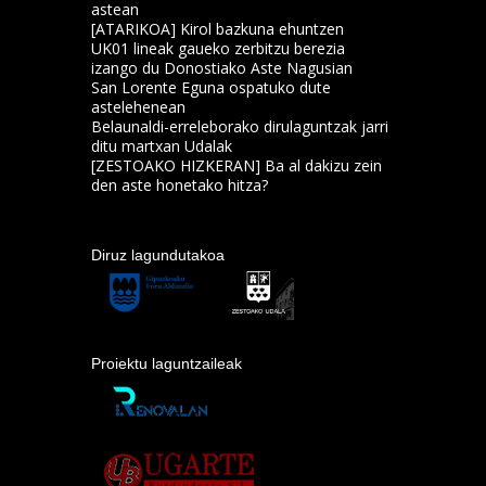
astean
[ATARIKOA] Kirol bazkuna ehuntzen
UK01 lineak gaueko zerbitzu berezia
izango du Donostiako Aste Nagusian
San Lorente Eguna ospatuko dute
astelehenean
Belaunaldi-erreleborako dirulaguntzak jarri
ditu martxan Udalak
[ZESTOAKO HIZKERAN] Ba al dakizu zein
den aste honetako hitza?
Diruz lagundutakoa
Proiektu laguntzaileak