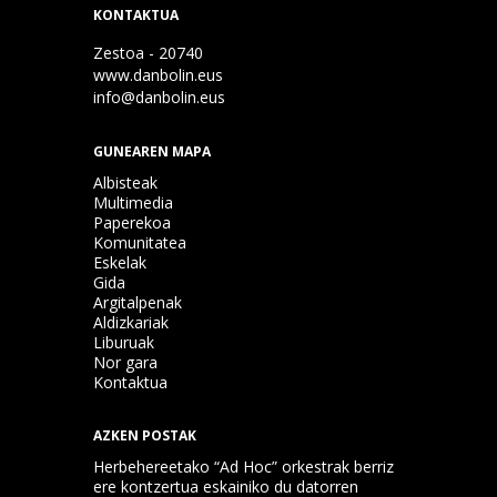
KONTAKTUA
Zestoa - 20740
www.danbolin.eus
info@danbolin.eus
GUNEAREN MAPA
Albisteak
Multimedia
Paperekoa
Komunitatea
Eskelak
Gida
Argitalpenak
Aldizkariak
Liburuak
Nor gara
Kontaktua
AZKEN POSTAK
Herbehereetako “Ad Hoc” orkestrak berriz
ere kontzertua eskainiko du datorren