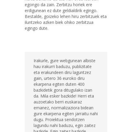
egongo da zain. Zerbitzu horiek ere
erdigunean ez dute geldialdirik egingo.
Bestalde, goizeko lehen hiru zerbitzuek eta
iluntzeko azken biek ohiko zerbitzua
egingo dute.
Irakurle, gure webgunean albiste
hau irakurri baduzu, publizitate
eta erakundeen diru laguntzez
gain, urtero 36 euroko diru
ekarpena egiten duten 400
bazkidetik gora ditugulako izan
da. Mila esker bazkide! Herri eta
auzoetako berri euskaraz
emanez, normalizaziora bidean
gure ekarpena egiten jarraitu nahi
dugu. Proiektua sendotzen
lagundu nahi baduzu, egin zaitez
bazkide. Egin zaitez bazkide