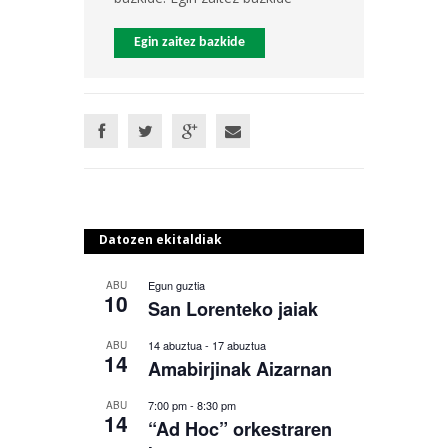
Egin zaitez bazkide
Datozen ekitaldiak
Egun guztia
ABU
10
San Lorenteko jaiak
14 abuztua
-
17 abuztua
ABU
14
Amabirjinak Aizarnan
7:00 pm
-
8:30 pm
ABU
14
“Ad Hoc” orkestraren