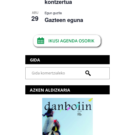
kontzertua
Egun guztia
ABU
29
Gazteen eguna
GIDA
AZKEN ALDIZKARIA