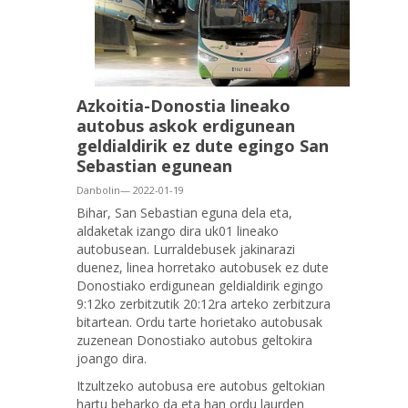
Azkoitia-Donostia lineako
autobus askok erdigunean
geldialdirik ez dute egingo San
Sebastian egunean
Danbolin— 2022-01-19
Bihar, San Sebastian eguna dela eta,
aldaketak izango dira uk01 lineako
autobusean. Lurraldebusek jakinarazi
duenez, linea horretako autobusek ez dute
Donostiako erdigunean geldialdirik egingo
9:12ko zerbitzutik 20:12ra arteko zerbitzura
bitartean. Ordu tarte horietako autobusak
zuzenean Donostiako autobus geltokira
joango dira.
Itzultzeko autobusa ere autobus geltokian
hartu beharko da eta han ordu laurden