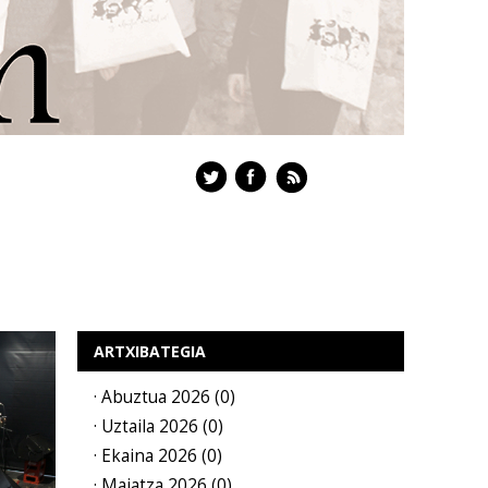
ARTXIBATEGIA
· Abuztua 2026 (0)
· Uztaila 2026 (0)
· Ekaina 2026 (0)
· Maiatza 2026 (0)