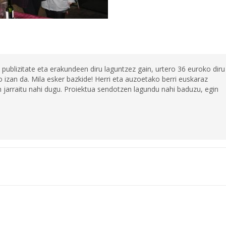
 publizitate eta erakundeen diru laguntzez gain, urtero 36 euroko diru
 izan da. Mila esker bazkide! Herri eta auzoetako berri euskaraz
jarraitu nahi dugu. Proiektua sendotzen lagundu nahi baduzu, egin