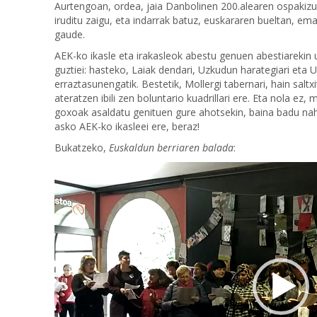
Aurtengoan, ordea, jaia Danbolinen 200.alearen ospakizun
iruditu zaigu, eta indarrak batuz, euskararen bueltan, ema
gaude.
AEK-ko ikasle eta irakasleok abestu genuen abestiarekin u
guztiei: hasteko, Laiak dendari, Uzkudun harategiari eta 
erraztasunengatik. Bestetik, Mollergi tabernari, hain sal
ateratzen ibili zen boluntario kuadrillari ere. Eta nola ez,
goxoak asaldatu genituen gure ahotsekin, baina badu nahi
asko AEK-ko ikasleei ere, beraz!
Bukatzeko,
Euskaldun berriaren balada
:
Bideo
erreproduzigailua