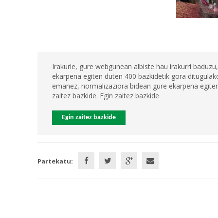
Irakurle, gure webgunean albiste hau irakurri baduzu,
ekarpena egiten duten 400 bazkidetik gora ditugulako
emanez, normalizaziora bidean gure ekarpena egiten 
zaitez bazkide. Egin zaitez bazkide
Egin zaitez bazkide
Partekatu: