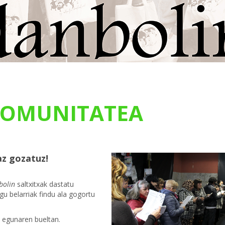
OMUNITATEA
az gozatuz!
bolin
saltxitxak dastatu
u belarriak findu ala gogortu
 egunaren bueltan.