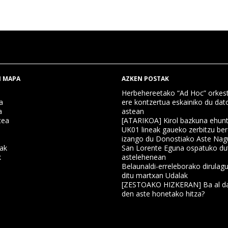
 MAPA
AZKEN POSTAK
Herbehereetako “Ad Hoc” orkest
a
ere kontzertua eskainiko du dat
a
astean
tea
[ATARIKOA] Kirol bazkuna ehun
UK01 lineak gaueko zerbitzu ber
izango du Donostiako Aste Nag
nak
San Lorente Eguna ospatuko du
k
astelehenean
Belaunaldi-erreleborako dirulagu
ditu martxan Udalak
a
[ZESTOAKO HIZKERAN] Ba al da
den aste honetako hitza?