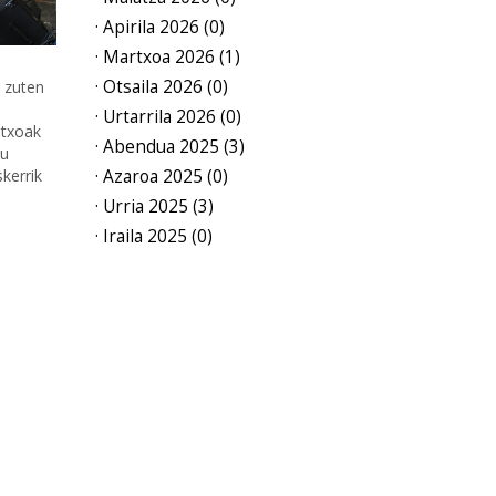
· Apirila 2026 (0)
· Martxoa 2026 (1)
· Otsaila 2026 (0)
n zuten
· Urtarrila 2026 (0)
ntxoak
· Abendua 2025 (3)
nu
kerrik
· Azaroa 2025 (0)
· Urria 2025 (3)
· Iraila 2025 (0)