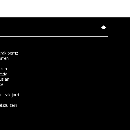
rak berriz
orren
tzen
ezia
usian
te
ntzak jarri
kizu zein