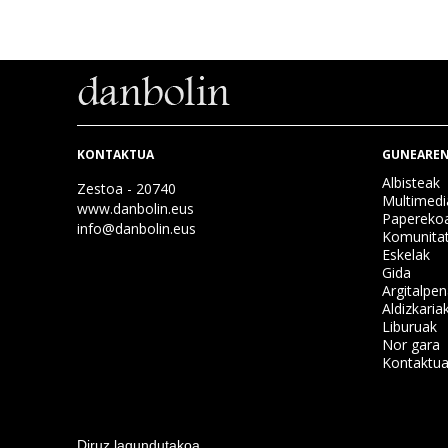
KONTAKTUA
GUNEAREN
Albisteak
Zestoa - 20740
Multimedi
www.danbolin.eus
Papereko
info@danbolin.eus
Komunita
Eskelak
Gida
Argitalpe
Aldizkaria
Liburuak
Nor gara
Kontaktu
Diruz lagundutakoa