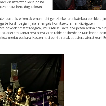
arekin uztartzea ideia polita
itza polita lortu dugulakoan
tzi aurretik, eskerrak eman nahi genizkieke larunbatekoa posible egi
Ugarte burdindegiari, jaia lehengaiz hornitzeko eman dizkiguten
txitxa goxoak prestatzeagatik, musu-truk. Baita arkupetan ardoa eta pi
 musikariei eta kantatzera atera ziren talde desberdinei! Musikarien doi
koa meritu euskara ikasten hasi berri direnak abestera ateratzeak! Es