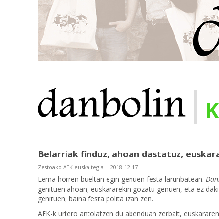
|
K
Belarriak finduz, ahoan dastatuz, euskar
Zestoako AEK euskaltegia— 2018-12-17
Lema horren bueltan egin genuen festa larunbatean.
Dan
genituen ahoan, euskararekin gozatu genuen, eta ez dakig
genituen, baina festa polita izan zen.
AEK-k urtero antolatzen du abenduan zerbait, euskararen