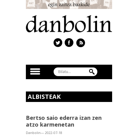
ALBISTEAK
Bertso saio ederra izan zen
atzo karmenetan
Danbolin— 2022-07-18