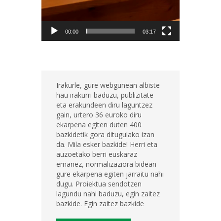
00:00
03:17
Irakurle, gure webgunean albiste
hau irakurri baduzu, publizitate
eta erakundeen diru laguntzez
gain, urtero 36 euroko diru
ekarpena egiten duten 400
bazkidetik gora ditugulako izan
da. Mila esker bazkide! Herri eta
auzoetako berri euskaraz
emanez, normalizaziora bidean
gure ekarpena egiten jarraitu nahi
dugu. Proiektua sendotzen
lagundu nahi baduzu, egin zaitez
bazkide. Egin zaitez bazkide