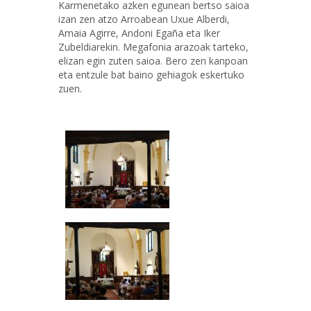
Karmenetako azken egunean bertso saioa
izan zen atzo Arroabean Uxue Alberdi,
Amaia Agirre, Andoni Egaña eta Iker
Zubeldiarekin. Megafonia arazoak tarteko,
elizan egin zuten saioa. Bero zen kanpoan
eta entzule bat baino gehiagok eskertuko
zuen.