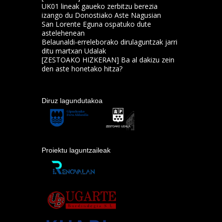
UK01 lineak gaueko zerbitzu berezia
izango du Donostiako Aste Nagusian
San Lorente Eguna ospatuko dute
astelehenean
Belaunaldi-erreleborako dirulaguntzak jarri
ditu martxan Udalak
[ZESTOAKO HIZKERAN] Ba al dakizu zein
den aste honetako hitza?
Diruz lagundutakoa
Proiektu laguntzaileak