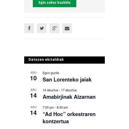
Egin zaitez bazkide
Datozen ekitaldiak
Egun guztia
ABU
10
San Lorenteko jaiak
14 abuztua
-
17 abuztua
ABU
14
Amabirjinak Aizarnan
7:00 pm
-
8:30 pm
ABU
14
“Ad Hoc” orkestraren
kontzertua