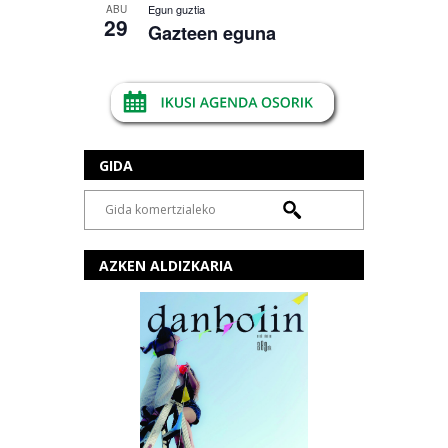
Egun guztia
ABU
29
Gazteen eguna
GIDA
AZKEN ALDIZKARIA