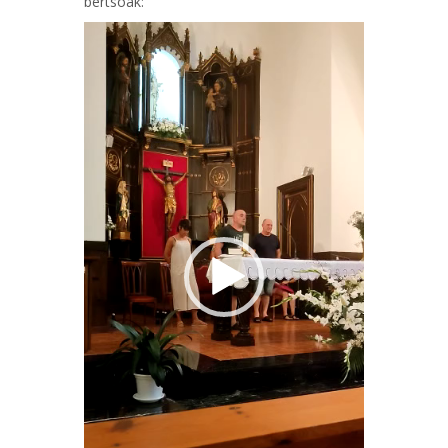
bertsoak:
Bideo
erreproduzigailua