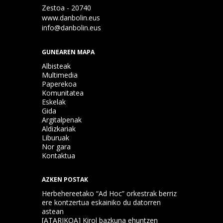
Zestoa - 20740
www.danbolin.eus
info@danbolin.eus
GUNEAREN MAPA
Albisteak
Multimedia
Paperekoa
Komunitatea
Eskelak
Gida
Argitalpenak
Aldizkariak
Liburuak
Nor gara
Kontaktua
AZKEN POSTAK
Herbehereetako “Ad Hoc” orkestrak berriz
ere kontzertua eskainiko du datorren
astean
[ATARIKOA] Kirol bazkuna ehuntzen