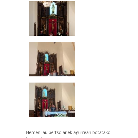
Hemen lau bertsolariek agurrean botatako