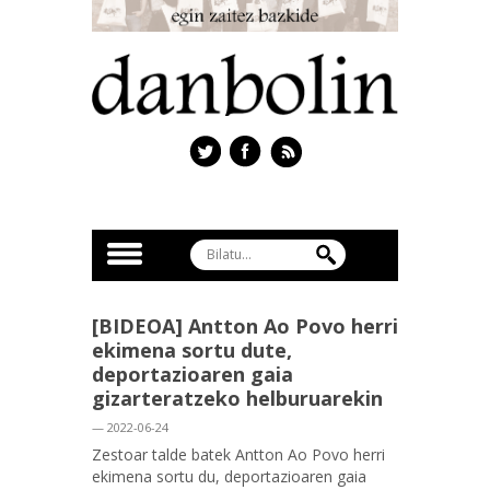
[BIDEOA] Antton Ao Povo herri
ekimena sortu dute,
deportazioaren gaia
gizarteratzeko helburuarekin
— 2022-06-24
Zestoar talde batek Antton Ao Povo herri
ekimena sortu du, deportazioaren gaia