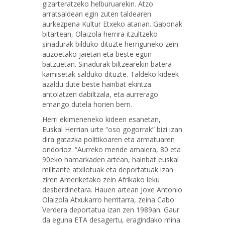
gizarteratzeko helburuarekin. Atzo
arratsaldean egin zuten taldearen
aurkezpena Kultur Etxeko atarian. Gabonak
bitartean, Olaizola herrira itzultzeko
sinadurak bilduko dituzte herriguneko zein
auzoetako jaietan eta beste egun
batzuetan. Sinadurak biltzearekin batera
kamisetak salduko dituzte. Taldeko kideek
azaldu dute beste hainbat ekintza
antolatzen dabiltzala, eta aurrerago
emango dutela horien berri.
Herri ekimeneneko kideen esanetan,
Euskal Herrian urte “oso gogorrak” bizi izan
dira gatazka politikoaren eta armatuaren
ondorioz. “Aurreko mende amaiera, 80 eta
90eko hamarkaden artean, hainbat euskal
militante atxilotuak eta deportatuak izan
ziren Ameriketako zein Afrikako leku
desberdinetara. Hauen artean Joxe Antonio
Olaizola Atxukarro herritarra, zeina Cabo
Verdera deportatua izan zen 1989an. Gaur
da eguna ETA desagertu, eragindako mina