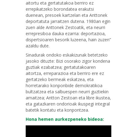
aitortu eta gertatutakoa berriro ez
errepikatzeko borondatea erakutsi
duenean, presoek kartzelan eta Anttonek
deportatuta jarraitzen dutena. 1980an egin
zuen alde Anttonek Zestoatik, eta neurri
errepresiboa dauka ezarria: deportazioa,
dispertsioaren besorik luzeena, hain zuzen”
azaldu dute.
Sinadurak ondoko eskakizunak betetzeko
jasoko dituzte: Bizi osorako zigor kondena
guztiak ezabatzea; gertatutakoaren
aitortza, erreparazioa eta berriro ere ez
gertatzeko bermeak eskatzea, eta
horretarako konponbide demokratikoa
bultzatzea eta salbuespen neurri guztiekin
amaitzea; Antton Zestoan eta libre ikustea,
eta gatazkaren ondorioak ikuspegi integral
batetik kontatu eta konpontzea.
Hona hemen aurkezpeneko bideoa: