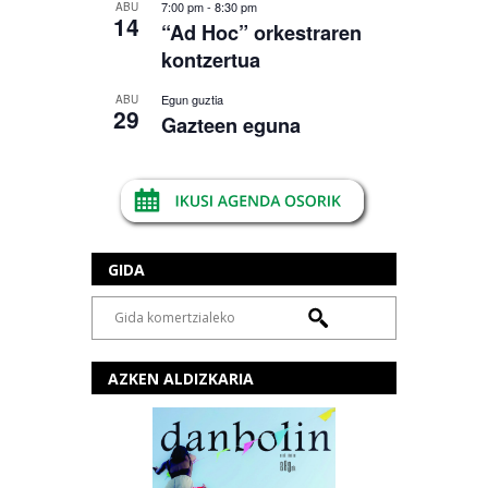
7:00 pm
-
8:30 pm
ABU
14
“Ad Hoc” orkestraren
kontzertua
Egun guztia
ABU
29
Gazteen eguna
GIDA
AZKEN ALDIZKARIA