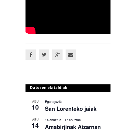
Datozen ekitaldiak
Egun guztia
ABU
10
San Lorenteko jaiak
14 abuztua
-
17 abuztua
ABU
14
Amabirjinak Aizarnan