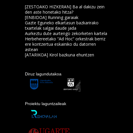
[ZESTOAKO HIZKERAN] Ba al dakizu zein
den aste honetako hitza?
[ENBIDOA] Running garaiak
Gazte Eguneko elkartasun bazkarirako
txartelak salgai daude jada
Aurkeztu dute aurtengo zekorketen kartela
Herbehereetako “Ad Hoc” orkestrak berriz
ere kontzertua eskainiko du datorren
astean
[ATARIKOA] Kirol bazkuna ehuntzen
Diruz lagundutakoa
Proiektu laguntzaileak