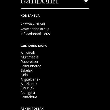
KONTAKTUA
Zestoa - 20740
www.danbolin.eus
info@danbolin.eus
GUNEAREN MAPA
Albisteak
Multimedia
Paperekoa
Komunitatea
Eskelak
Gida
Argitalpenak
Aldizkariak
Liburuak
Nor gara
Kontaktua
AZKEN POSTAK