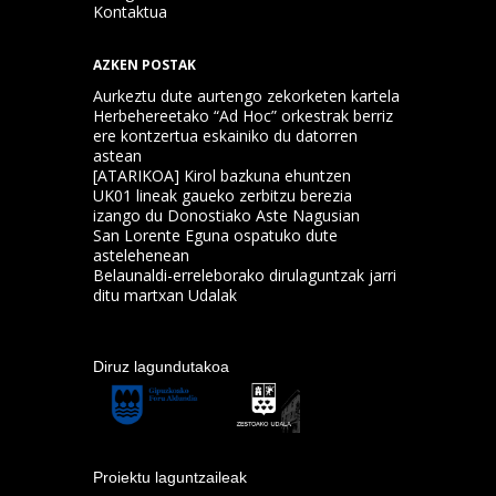
Kontaktua
AZKEN POSTAK
Aurkeztu dute aurtengo zekorketen kartela
Herbehereetako “Ad Hoc” orkestrak berriz
ere kontzertua eskainiko du datorren
astean
[ATARIKOA] Kirol bazkuna ehuntzen
UK01 lineak gaueko zerbitzu berezia
izango du Donostiako Aste Nagusian
San Lorente Eguna ospatuko dute
astelehenean
Belaunaldi-erreleborako dirulaguntzak jarri
ditu martxan Udalak
Diruz lagundutakoa
Proiektu laguntzaileak