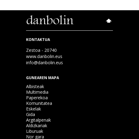
KONTAKTUA
Zestoa - 20740
www.danbolin.eus
info@danbolin.eus
GUNEAREN MAPA
Albisteak
Multimedia
Paperekoa
Komunitatea
Eskelak
Gida
Argitalpenak
Aldizkariak
Liburuak
Nor gara