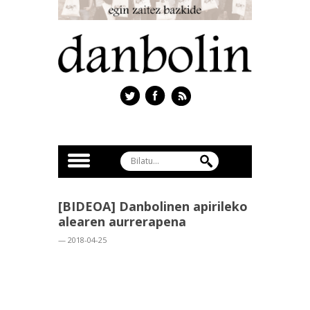
[BIDEOA] Danbolinen apirileko
alearen aurrerapena
— 2018-04-25