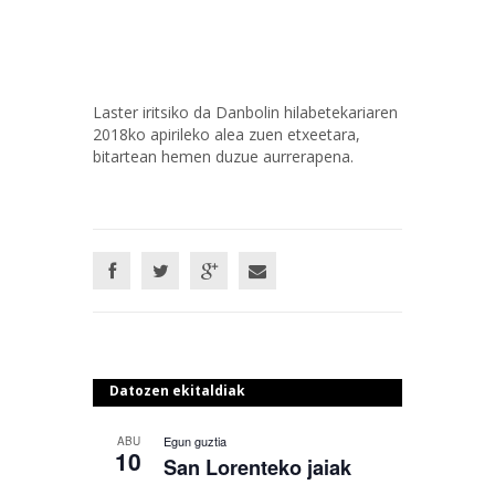
Laster iritsiko da Danbolin hilabetekariaren
2018ko apirileko alea zuen etxeetara,
bitartean hemen duzue aurrerapena.
Datozen ekitaldiak
Egun guztia
ABU
10
San Lorenteko jaiak