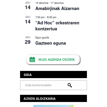
14 abuztua
-
17 abuztua
ABU
14
Amabirjinak Aizarnan
7:00 pm
-
8:30 pm
ABU
14
“Ad Hoc” orkestraren
kontzertua
Egun guztia
ABU
29
Gazteen eguna
GIDA
AZKEN ALDIZKARIA