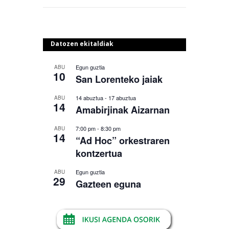
Datozen ekitaldiak
Egun guztia
ABU
10
San Lorenteko jaiak
14 abuztua
-
17 abuztua
ABU
14
Amabirjinak Aizarnan
7:00 pm
-
8:30 pm
ABU
14
“Ad Hoc” orkestraren
kontzertua
Egun guztia
ABU
29
Gazteen eguna