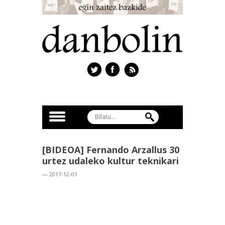
[BIDEOA] Fernando Arzallus 30
urtez udaleko kultur teknikari
— 2017-12-01