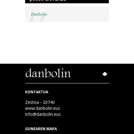
Danbolin
KONTAKTUA
Zestoa - 20740
www.danbolin.eus
info@danbolin.eus
GUNEAREN MAPA