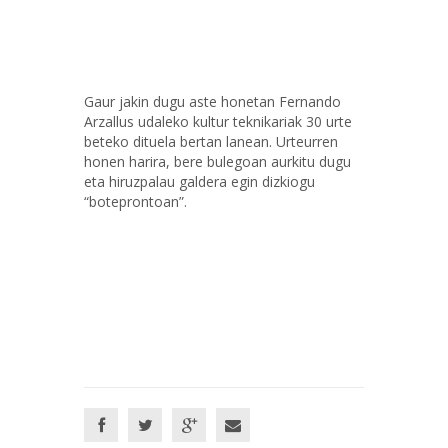
Gaur jakin dugu aste honetan Fernando
Arzallus udaleko kultur teknikariak 30 urte
beteko dituela bertan lanean. Urteurren
honen harira, bere bulegoan aurkitu dugu
eta hiruzpalau galdera egin dizkiogu
“boteprontoan”.