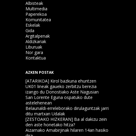
Albisteak
Multimedia
Paperekoa
Komunitatea
Eskelak
Gida
Argitalpenak
Aldizkariak
Liburuak
Nor gara
Kontaktua
AZKEN POSTAK
[ATARIKOA] Kirol bazkuna ehuntzen
UK01 lineak gaueko zerbitzu berezia
izango du Donostiako Aste Nagusian
San Lorente Eguna ospatuko dute
astelehenean
Belaunaldi-erreleborako dirulaguntzak jarri
ditu martxan Udalak
[ZESTOAKO HIZKERAN] Ba al dakizu zein
den aste honetako hitza?
Aizarnako Amabirjinak hilaren 14an hasiko
dira