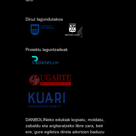
Diruz lagundutakoa
Proiektu laguntzaileak
DANBOLINeko edukiak kopiatu, moldatu,
zabaldu eta argitaratzeko libre zara, beti
ere, gure egiletza direla aitortzen baduzu