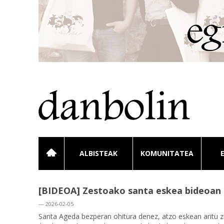
ALBISTEAK
KOMUNITATEA
[BIDEOA] Zestoako santa eskea bideoan
— 2026-02-05
Santa Ageda bezperan ohitura denez, atzo eskean aritu zi