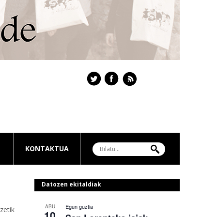
KONTAKTUA
Datozen ekitaldiak
Egun guztia
ABU
zetik
10