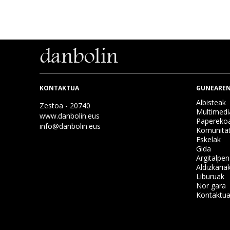
KONTAKTUA
GUNEAREN
Albisteak
Zestoa - 20740
Multimedi
www.danbolin.eus
Papereko
info@danbolin.eus
Komunita
Eskelak
Gida
Argitalpe
Aldizkaria
Liburuak
Nor gara
Kontaktu