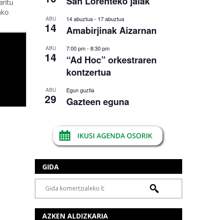
San Lorenteko jaiak
aritu
ako
14 abuztua
-
17 abuztua
ABU
14
Amabirjinak Aizarnan
7:00 pm
-
8:30 pm
ABU
14
“Ad Hoc” orkestraren
kontzertua
Egun guztia
ABU
29
Gazteen eguna
GIDA
AZKEN ALDIZKARIA