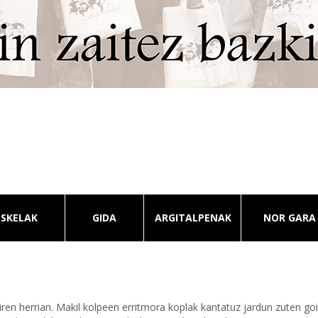
ESKELAK
GIDA
ARGITALPENAK
NOR GARA
ren herrian. Makil kolpeen erritmora koplak kantatuz jardun zuten goi