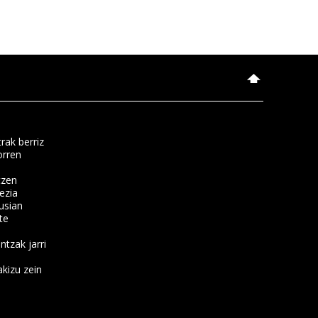
rak berriz
orren
tzen
ezia
usian
te
ntzak jarri
kizu zein