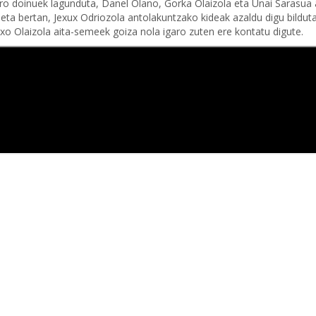
ndero doinuek lagunduta, Danel Olano, Gorka Olaizola eta Unai Sarasua 
u eta bertan, Jexux Odriozola antolakuntzako kideak azaldu digu bildut
txo Olaizola aita-semeek goiza nola igaro zuten ere kontatu digute.