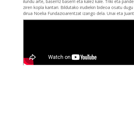
ilundu arte, baserriz baserri eta kalez kale. Triki eta pa
ziren kopla kantari. Bildutako irudiekin bideoa osatu dug
dirua Noelia Fundazioarentzat izango dela. Unai eta Juan