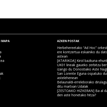
 MAPA
AZKEN POSTAK
Herbehereetako “Ad Hoc” orkest
a
ere kontzertua eskainiko du dat
a
astean
tea
[ATARIKOA] Kirol bazkuna ehun
UK01 lineak gaueko zerbitzu ber
izango du Donostiako Aste Nag
nak
San Lorente Eguna ospatuko du
k
astelehenean
Belaunaldi-erreleborako dirulagu
ditu martxan Udalak
a
[ZESTOAKO HIZKERAN] Ba al da
den aste honetako hitza?