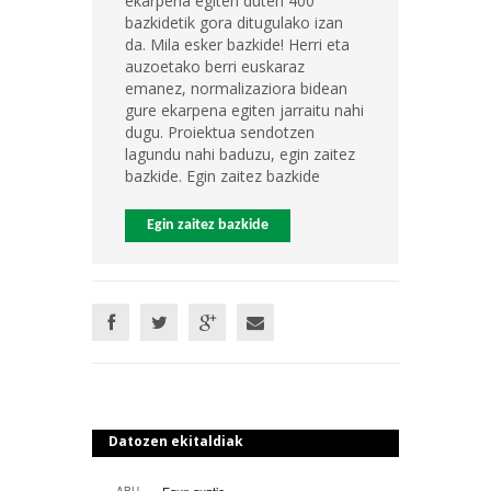
ekarpena egiten duten 400
bazkidetik gora ditugulako izan
da. Mila esker bazkide! Herri eta
auzoetako berri euskaraz
emanez, normalizaziora bidean
gure ekarpena egiten jarraitu nahi
dugu. Proiektua sendotzen
lagundu nahi baduzu, egin zaitez
bazkide. Egin zaitez bazkide
Egin zaitez bazkide
Datozen ekitaldiak
Egun guztia
ABU