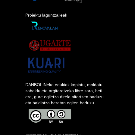
Proiektu laguntzaileak
DANBOLINeko edukiak kopiatu, moldatu,
zabaldu eta argitaratzeko libre zara, beti
ere, gure egiletza direla aitortzen baduzu
eta baldintza beretan egiten baduzu.