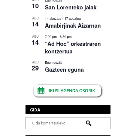
10
San Lorenteko jaiak
14 abuztua
-
17 abuztua
ABU
14
Amabirjinak Aizarnan
7:00 pm
-
8:30 pm
ABU
14
“Ad Hoc” orkestraren
kontzertua
Egun guztia
ABU
29
Gazteen eguna
GIDA