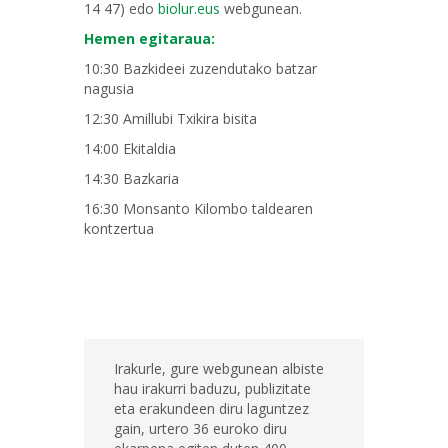
14 47) edo
biolur.eus
webgunean.
Hemen egitaraua:
10:30 Bazkideei zuzendutako batzar
nagusia
12:30 Amillubi Txikira bisita
14:00 Ekitaldia
14:30 Bazkaria
16:30 Monsanto Kilombo taldearen
kontzertua
Irakurle, gure webgunean albiste
hau irakurri baduzu, publizitate
eta erakundeen diru laguntzez
gain, urtero 36 euroko diru