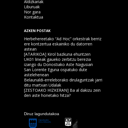
Aldizkariak
Liburuak
Nor gara
Kontaktua
AZKEN POSTAK
Herbehereetako “Ad Hoc” orkestrak berriz
ere kontzertua eskainiko du datorren
astean
[ATARIKOA] Kirol bazkuna ehuntzen
UK01 lineak gaueko zerbitzu berezia
izango du Donostiako Aste Nagusian
San Lorente Eguna ospatuko dute
astelehenean
Belaunaldi-erreleborako dirulaguntzak jarri
ditu martxan Udalak
[ZESTOAKO HIZKERAN] Ba al dakizu zein
den aste honetako hitza?
Diruz lagundutakoa