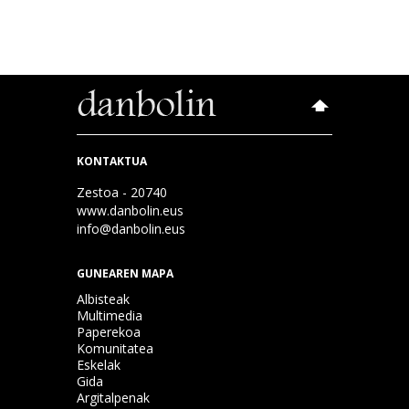
KONTAKTUA
Zestoa - 20740
www.danbolin.eus
info@danbolin.eus
GUNEAREN MAPA
Albisteak
Multimedia
Paperekoa
Komunitatea
Eskelak
Gida
Argitalpenak