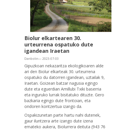
Biolur elkartearen 30.
urteurrena ospatuko dute
igandean Iraetan
Danbolin— 2023-07-03
Gipuzkoan nekazaritza ekologikoaren alde
ari den Biolur elkarteak 30. urteurrena
ospatuko du datorren igandean, uztailak 9,
Iraetan. Goizean batzar nagusia egingo
dute eta eguerdian Amillubi Txiki baserria
eta inguruko lurrak bisitatuko dituzte. Gero
bazkaria egingo dute frontoian, eta
ondoren kontzertua izango da.
Ospakizunetan parte hartu nahi dutenek,
gaur iluntzera arte izango dute izena
emateko aukera, Biolurrera deituta (943 76