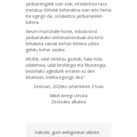
jarduerengatik izan ezik, intzidentzia tasa
metatua 500etik beherakoa izan arte herria
itxi egingo da, ostalaritza jarduerarekin
batera.
Neurri murriztaile horiei, eskola kirol
jardueratako entrenamenduak eta kirol
lehiaketa saioak bertan behera uztea
gehitu behar zaizkie.
Aitzitik, udal zerbitzu guztiak, hala nola:
udaletxea, udal kiroldegia eta liburutegia,
bestelako agindurik ematen ez den
bitartean, irekita egongo dira.”
Zestoan, 2020ko urtarrilaren 21ean
Mikel Arregi Urrutia
Zestoako alkatea
Irakurle, gure webgunean albiste