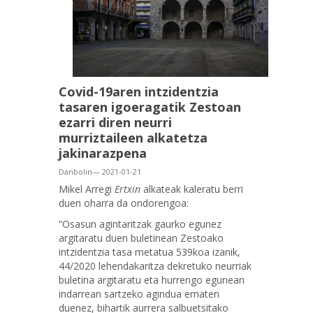
Covid-19aren intzidentzia
tasaren igoeragatik Zestoan
ezarri diren neurri
murriztaileen alkatetza
jakinarazpena
Danbolin— 2021-01-21
Mikel Arregi
Ertxin
alkateak kaleratu berri
duen oharra da ondorengoa:
“Osasun agintaritzak gaurko egunez
argitaratu duen buletinean Zestoako
intzidentzia tasa metatua 539koa izanik,
44/2020 lehendakaritza dekretuko neurriak
buletina argitaratu eta hurrengo egunean
indarrean sartzeko agindua ematen
duenez, bihartik aurrera salbuetsitako