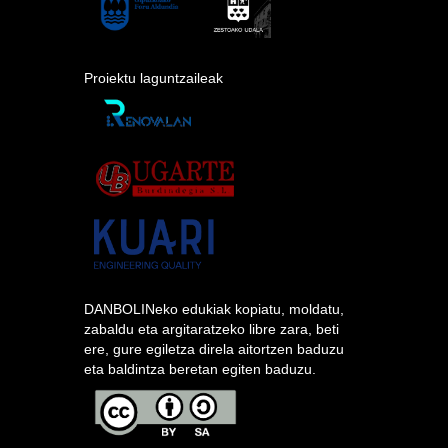
Proiektu laguntzaileak
DANBOLINeko edukiak kopiatu, moldatu,
zabaldu eta argitaratzeko libre zara, beti
ere, gure egiletza direla aitortzen baduzu
eta baldintza beretan egiten baduzu.