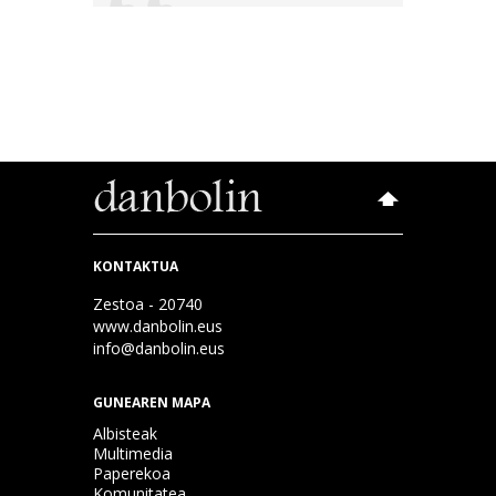
KONTAKTUA
Zestoa - 20740
www.danbolin.eus
info@danbolin.eus
GUNEAREN MAPA
Albisteak
Multimedia
Paperekoa
Komunitatea