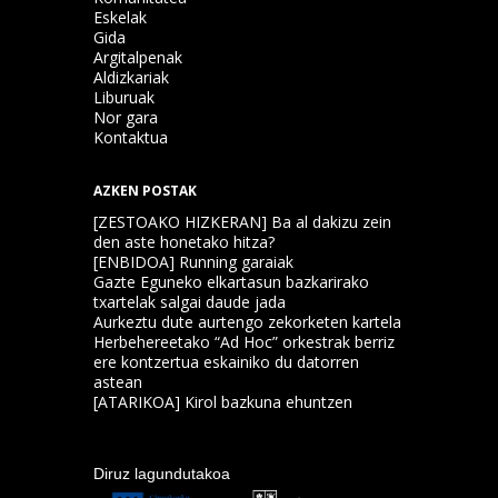
Eskelak
Gida
Argitalpenak
Aldizkariak
Liburuak
Nor gara
Kontaktua
AZKEN POSTAK
[ZESTOAKO HIZKERAN] Ba al dakizu zein
den aste honetako hitza?
[ENBIDOA] Running garaiak
Gazte Eguneko elkartasun bazkarirako
txartelak salgai daude jada
Aurkeztu dute aurtengo zekorketen kartela
Herbehereetako “Ad Hoc” orkestrak berriz
ere kontzertua eskainiko du datorren
astean
[ATARIKOA] Kirol bazkuna ehuntzen
Diruz lagundutakoa