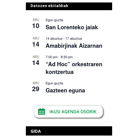
Datozen ekitaldiak
Egun guztia
ABU
10
San Lorenteko jaiak
14 abuztua
-
17 abuztua
ABU
14
Amabirjinak Aizarnan
7:00 pm
-
8:30 pm
ABU
14
“Ad Hoc” orkestraren
kontzertua
Egun guztia
ABU
29
Gazteen eguna
GIDA