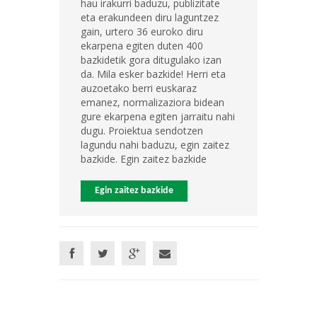
hau irakurri baduzu, publizitate
eta erakundeen diru laguntzez
gain, urtero 36 euroko diru
ekarpena egiten duten 400
bazkidetik gora ditugulako izan
da. Mila esker bazkide! Herri eta
auzoetako berri euskaraz
emanez, normalizaziora bidean
gure ekarpena egiten jarraitu nahi
dugu. Proiektua sendotzen
lagundu nahi baduzu, egin zaitez
bazkide. Egin zaitez bazkide
Egin zaitez bazkide