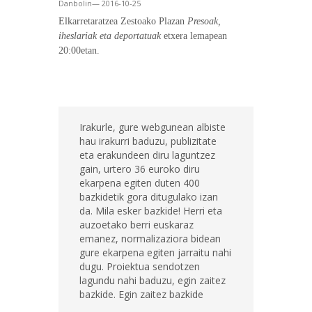
Danbolin— 2016-10-25
Elkarretaratzea Zestoako Plazan
Presoak,
iheslariak eta deportatuak
etxera lemapean
20:00etan.
Irakurle, gure webgunean albiste
hau irakurri baduzu, publizitate
eta erakundeen diru laguntzez
gain, urtero 36 euroko diru
ekarpena egiten duten 400
bazkidetik gora ditugulako izan
da. Mila esker bazkide! Herri eta
auzoetako berri euskaraz
emanez, normalizaziora bidean
gure ekarpena egiten jarraitu nahi
dugu. Proiektua sendotzen
lagundu nahi baduzu, egin zaitez
bazkide. Egin zaitez bazkide