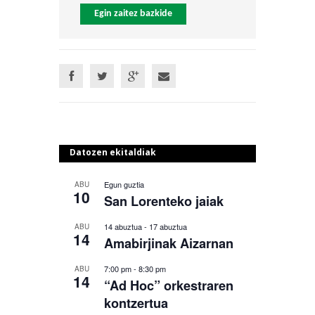
Egin zaitez bazkide
Datozen ekitaldiak
Egun guztia
ABU
10
San Lorenteko jaiak
14 abuztua
-
17 abuztua
ABU
14
Amabirjinak Aizarnan
7:00 pm
-
8:30 pm
ABU
14
“Ad Hoc” orkestraren
kontzertua