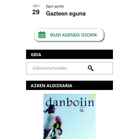
Egun guztia
ABU
29
Gazteen eguna
GIDA
AZKEN ALDIZKARIA