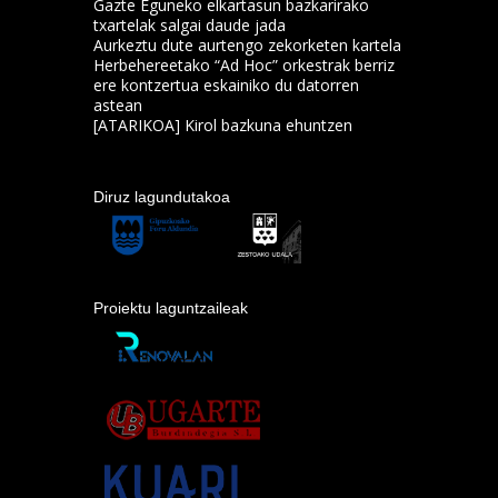
Gazte Eguneko elkartasun bazkarirako
txartelak salgai daude jada
Aurkeztu dute aurtengo zekorketen kartela
Herbehereetako “Ad Hoc” orkestrak berriz
ere kontzertua eskainiko du datorren
astean
[ATARIKOA] Kirol bazkuna ehuntzen
Diruz lagundutakoa
Proiektu laguntzaileak