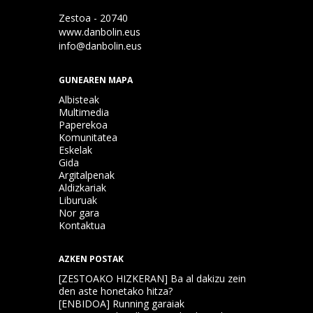
Zestoa - 20740
www.danbolin.eus
info@danbolin.eus
GUNEAREN MAPA
Albisteak
Multimedia
Paperekoa
Komunitatea
Eskelak
Gida
Argitalpenak
Aldizkariak
Liburuak
Nor gara
Kontaktua
AZKEN POSTAK
[ZESTOAKO HIZKERAN] Ba al dakizu zein
den aste honetako hitza?
[ENBIDOA] Running garaiak