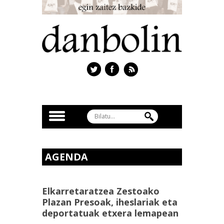
AGENDA
Elkarretaratzea Zestoako
Plazan Presoak, iheslariak eta
deportatuak etxera lemapean