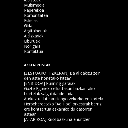
Multimedia
Paperekoa
Komunitatea
Eskelak
Gida
Argitalpenak
Aldizkariak
Liburuak
Nor gara
Kontaktua
AZKEN POSTAK
[ZESTOAKO HIZKERAN] Ba al dakizu zein
den aste honetako hitza?
[ENBIDOA] Running garaiak
Gazte Eguneko elkartasun bazkarirako
txartelak salgai daude jada
Aurkeztu dute aurtengo zekorketen kartela
Herbehereetako “Ad Hoc” orkestrak berriz
ere kontzertua eskainiko du datorren
astean
[ATARIKOA] Kirol bazkuna ehuntzen