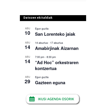
Datozen ekitaldiak
Egun guztia
ABU
10
San Lorenteko jaiak
14 abuztua
-
17 abuztua
ABU
14
Amabirjinak Aizarnan
7:00 pm
-
8:30 pm
ABU
14
“Ad Hoc” orkestraren
kontzertua
Egun guztia
ABU
29
Gazteen eguna