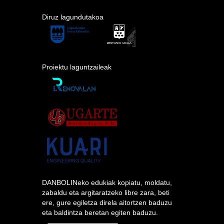
Diruz lagundutakoa
Proiektu laguntzaileak
DANBOLINeko edukiak kopiatu, moldatu,
zabaldu eta argitaratzeko libre zara, beti
ere, gure egiletza direla aitortzen baduzu
eta baldintza beretan egiten baduzu.