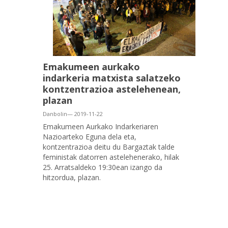
Emakumeen aurkako
indarkeria matxista salatzeko
kontzentrazioa astelehenean,
plazan
Danbolin— 2019-11-22
Emakumeen Aurkako Indarkeriaren
Nazioarteko Eguna dela eta,
kontzentrazioa deitu du Bargaztak talde
feministak datorren astelehenerako, hilak
25. Arratsaldeko 19:30ean izango da
hitzordua, plazan.