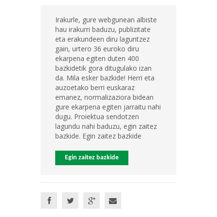
Irakurle, gure webgunean albiste
hau irakurri baduzu, publizitate
eta erakundeen diru laguntzez
gain, urtero 36 euroko diru
ekarpena egiten duten 400
bazkidetik gora ditugulako izan
da. Mila esker bazkide! Herri eta
auzoetako berri euskaraz
emanez, normalizaziora bidean
gure ekarpena egiten jarraitu nahi
dugu. Proiektua sendotzen
lagundu nahi baduzu, egin zaitez
bazkide. Egin zaitez bazkide
Egin zaitez bazkide