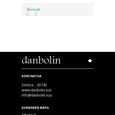
Danbolin
KONTAKTUA
Zestoa - 20740
www.danbolin.eus
info@danbolin.eus
GUNEAREN MAPA
Albisteak