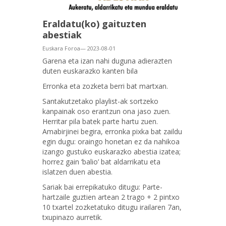
Eraldatu(ko) gaituzten
abestiak
Euskara Foroa— 2023-08-01
Garena eta izan nahi duguna adierazten
duten euskarazko kanten bila
Erronka eta zozketa berri bat martxan.
Santakutzetako playlist-ak sortzeko
kanpainak oso erantzun ona jaso zuen.
Herritar pila batek parte hartu zuen.
Amabirjinei begira, erronka pixka bat zaildu
egin dugu: oraingo honetan ez da nahikoa
izango gustuko euskarazko abestia izatea;
horrez gain ‘balio’ bat aldarrikatu eta
islatzen duen abestia.
Sariak bai errepikatuko ditugu: Parte-
hartzaile guztien artean 2 trago + 2 pintxo
10 txartel zozketatuko ditugu irailaren 7an,
txupinazo aurretik.