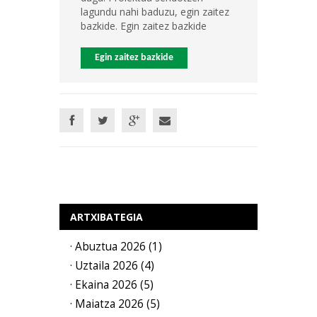
lagundu nahi baduzu, egin zaitez
bazkide. Egin zaitez bazkide
Egin zaitez bazkide
ARTXIBATEGIA
· Abuztua 2026 (1)
· Uztaila 2026 (4)
· Ekaina 2026 (5)
· Maiatza 2026 (5)