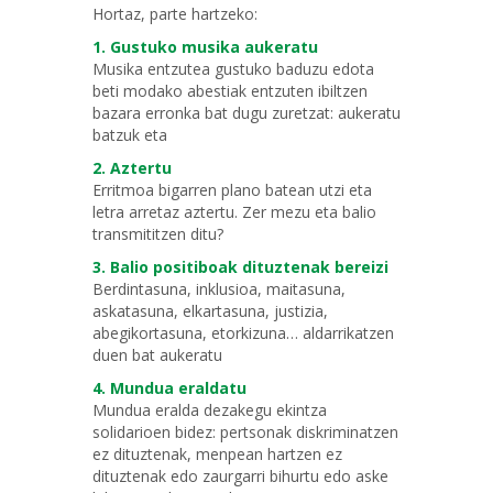
Hortaz, parte hartzeko:
1. Gustuko musika aukeratu
Musika entzutea gustuko baduzu edota
beti modako abestiak entzuten ibiltzen
bazara erronka bat dugu zuretzat: aukeratu
batzuk eta
2. Aztertu
Erritmoa bigarren plano batean utzi eta
letra arretaz aztertu. Zer mezu eta balio
transmititzen ditu?
3. Balio positiboak dituztenak bereizi
Berdintasuna, inklusioa, maitasuna,
askatasuna, elkartasuna, justizia,
abegikortasuna, etorkizuna… aldarrikatzen
duen bat aukeratu
4. Mundua eraldatu
Mundua eralda dezakegu ekintza
solidarioen bidez: pertsonak diskriminatzen
ez dituztenak, menpean hartzen ez
dituztenak edo zaurgarri bihurtu edo aske