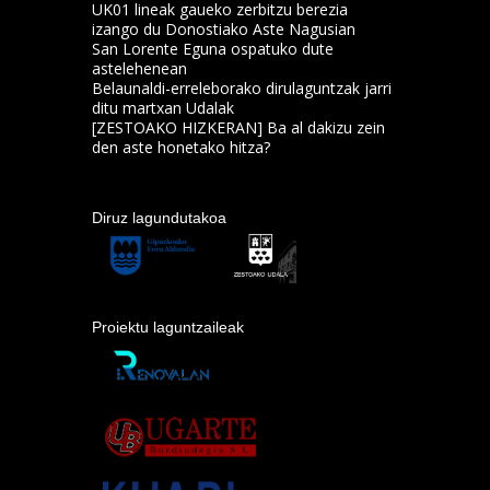
UK01 lineak gaueko zerbitzu berezia
izango du Donostiako Aste Nagusian
San Lorente Eguna ospatuko dute
astelehenean
Belaunaldi-erreleborako dirulaguntzak jarri
ditu martxan Udalak
[ZESTOAKO HIZKERAN] Ba al dakizu zein
den aste honetako hitza?
Diruz lagundutakoa
Proiektu laguntzaileak