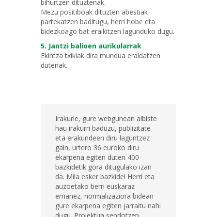
bihurtzen dituztenak.
Mezu positiboak dituzten abestiak
partekatzen baditugu, herri hobe eta
bidezkoago bat eraikitzen lagunduko dugu.
5. Jantzi balioen aurikularrak
Ekintza txikiak dira mundua eraldatzen
dutenak.
Irakurle, gure webgunean albiste
hau irakurri baduzu, publizitate
eta erakundeen diru laguntzez
gain, urtero 36 euroko diru
ekarpena egiten duten 400
bazkidetik gora ditugulako izan
da. Mila esker bazkide! Herri eta
auzoetako berri euskaraz
emanez, normalizaziora bidean
gure ekarpena egiten jarraitu nahi
dugu. Proiektua sendotzen