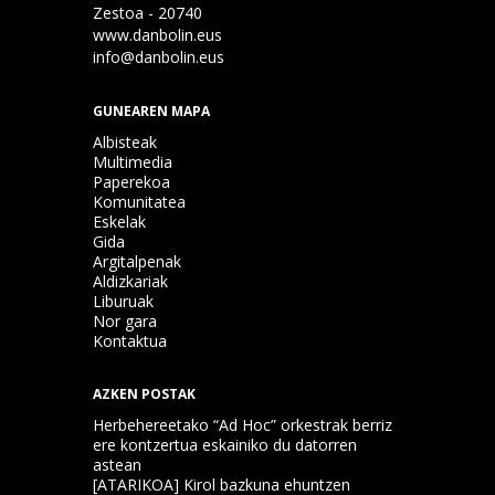
Zestoa - 20740
www.danbolin.eus
info@danbolin.eus
GUNEAREN MAPA
Albisteak
Multimedia
Paperekoa
Komunitatea
Eskelak
Gida
Argitalpenak
Aldizkariak
Liburuak
Nor gara
Kontaktua
AZKEN POSTAK
Herbehereetako “Ad Hoc” orkestrak berriz
ere kontzertua eskainiko du datorren
astean
[ATARIKOA] Kirol bazkuna ehuntzen