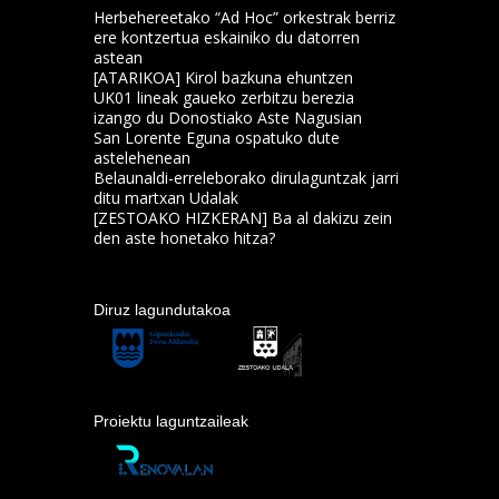
Herbehereetako “Ad Hoc” orkestrak berriz
ere kontzertua eskainiko du datorren
astean
[ATARIKOA] Kirol bazkuna ehuntzen
UK01 lineak gaueko zerbitzu berezia
izango du Donostiako Aste Nagusian
San Lorente Eguna ospatuko dute
astelehenean
Belaunaldi-erreleborako dirulaguntzak jarri
ditu martxan Udalak
[ZESTOAKO HIZKERAN] Ba al dakizu zein
den aste honetako hitza?
Diruz lagundutakoa
Proiektu laguntzaileak