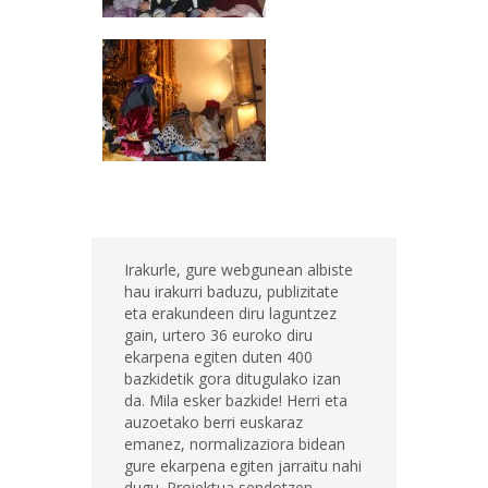
Irakurle, gure webgunean albiste
hau irakurri baduzu, publizitate
eta erakundeen diru laguntzez
gain, urtero 36 euroko diru
ekarpena egiten duten 400
bazkidetik gora ditugulako izan
da. Mila esker bazkide! Herri eta
auzoetako berri euskaraz
emanez, normalizaziora bidean
gure ekarpena egiten jarraitu nahi
dugu. Proiektua sendotzen