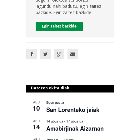
lagundu nahi baduzu, egin zaitez
bazkide. Egin zaitez bazkide
Egin zaitez bazkide
Datozen ekitaldiak
Egun guztia
ABU
10
San Lorenteko jaiak
14 abuztua
-
17 abuztua
ABU
14
Amabirjinak Aizarnan
7:00 pm
-
8:30 pm
ABU