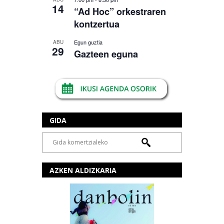
14
“Ad Hoc” orkestraren
kontzertua
Egun guztia
ABU
29
Gazteen eguna
GIDA
AZKEN ALDIZKARIA