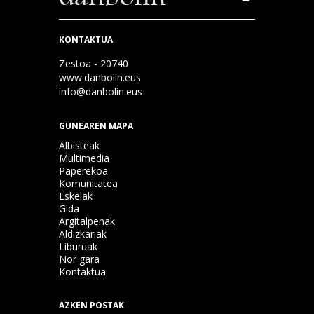
KONTAKTUA
Zestoa - 20740
www.danbolin.eus
info@danbolin.eus
GUNEAREN MAPA
Albisteak
Multimedia
Paperekoa
Komunitatea
Eskelak
Gida
Argitalpenak
Aldizkariak
Liburuak
Nor gara
Kontaktua
AZKEN POSTAK