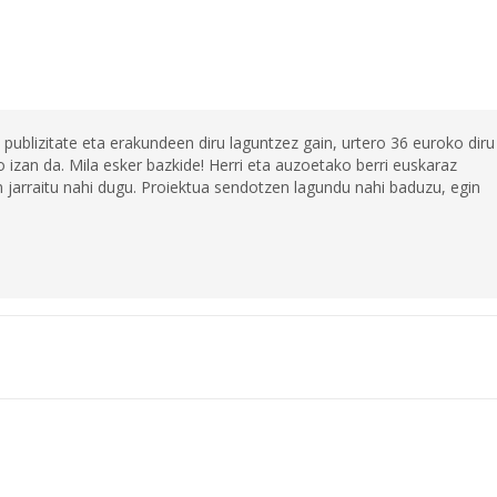
 publizitate eta erakundeen diru laguntzez gain, urtero 36 euroko diru
 izan da. Mila esker bazkide! Herri eta auzoetako berri euskaraz
jarraitu nahi dugu. Proiektua sendotzen lagundu nahi baduzu, egin