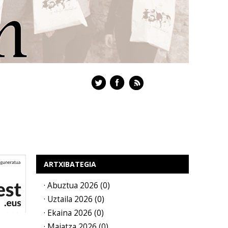
ARTXIBATEGIA
· Abuztua 2026 (0)
· Uztaila 2026 (0)
· Ekaina 2026 (0)
· Maiatza 2026 (0)