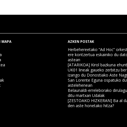
 MAPA
AZKEN POSTAK
Herbehereetako “Ad Hoc” orkest
a
ere kontzertua eskainiko du dat
a
astean
tea
[ATARIKOA] Kirol bazkuna ehun
UK01 lineak gaueko zerbitzu ber
izango du Donostiako Aste Nag
nak
San Lorente Eguna ospatuko du
k
astelehenean
Belaunaldi-erreleborako dirulagu
ditu martxan Udalak
a
[ZESTOAKO HIZKERAN] Ba al da
den aste honetako hitza?