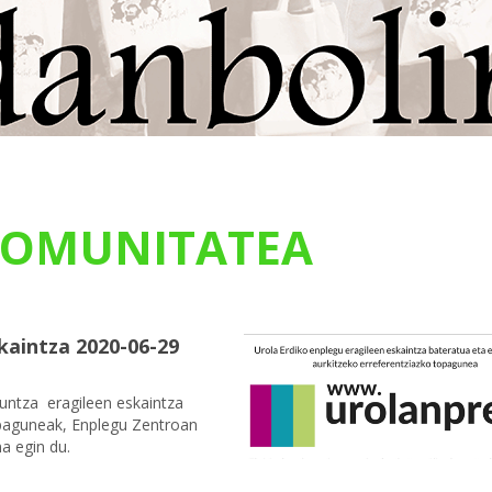
OMUNITATEA
kaintza 2020-06-29
kuntza eragileen eskaintza
opaguneak, Enplegu Zentroan
a egin du.