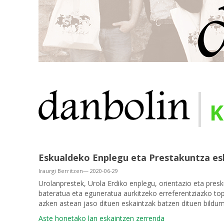
|
K
Eskualdeko Enplegu eta Prestakuntza es
Iraurgi Berritzen— 2020-06-29
Urolanprestek, Urola Erdiko enplegu, orientazio eta pres
bateratua eta eguneratua aurkitzeko erreferentziazko t
azken astean jaso dituen eskaintzak batzen dituen bildum
Aste honetako lan eskaintzen zerrenda