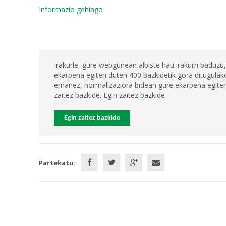
Informazio gehiago
Irakurle, gure webgunean albiste hau irakurri baduzu,
ekarpena egiten duten 400 bazkidetik gora ditugulako
emanez, normalizaziora bidean gure ekarpena egiten 
zaitez bazkide. Egin zaitez bazkide
Egin zaitez bazkide
Partekatu: