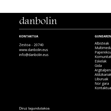
KONTAKTUA
GUNEAREN
Albisteak
Zestoa - 20740
Multimedi
www.danbolin.eus
Papereko
info@danbolin.eus
Komunita
Eskelak
Gida
Argitalpe
Aldizkaria
Liburuak
Nor gara
Kontaktu
Diruz lagundutakoa