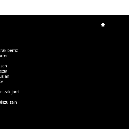
rak berriz
orren
tzen
ezia
usian
te
ntzak jarri
kizu zein