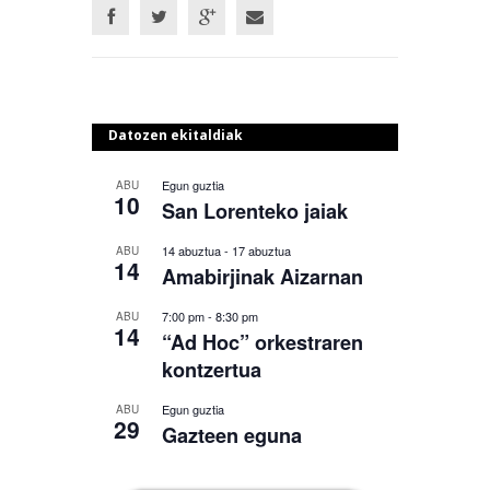
Datozen ekitaldiak
Egun guztia
ABU
10
San Lorenteko jaiak
14 abuztua
-
17 abuztua
ABU
14
Amabirjinak Aizarnan
7:00 pm
-
8:30 pm
ABU
14
“Ad Hoc” orkestraren
kontzertua
Egun guztia
ABU
29
Gazteen eguna