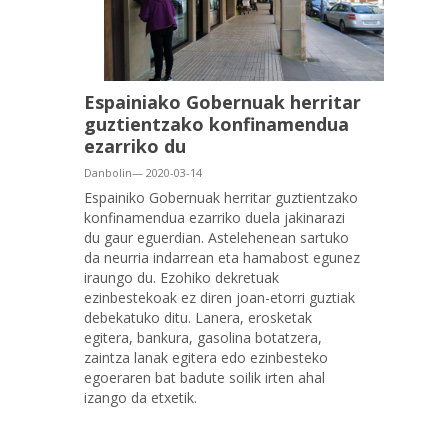
Espainiako Gobernuak herritar
guztientzako konfinamendua
ezarriko du
Danbolin— 2020-03-14
Espainiko Gobernuak herritar guztientzako
konfinamendua ezarriko duela jakinarazi
du gaur eguerdian. Astelehenean sartuko
da neurria indarrean eta hamabost egunez
iraungo du. Ezohiko dekretuak
ezinbestekoak ez diren joan-etorri guztiak
debekatuko ditu. Lanera, erosketak
egitera, bankura, gasolina botatzera,
zaintza lanak egitera edo ezinbesteko
egoeraren bat badute soilik irten ahal
izango da etxetik.