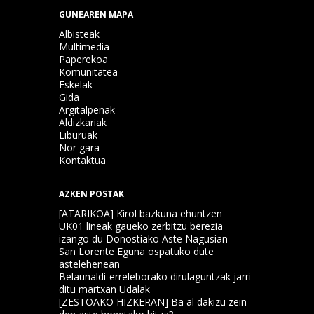
GUNEAREN MAPA
Albisteak
Multimedia
Paperekoa
Komunitatea
Eskelak
Gida
Argitalpenak
Aldizkariak
Liburuak
Nor gara
Kontaktua
AZKEN POSTAK
[ATARIKOA] Kirol bazkuna ehuntzen
UK01 lineak gaueko zerbitzu berezia
izango du Donostiako Aste Nagusian
San Lorente Eguna ospatuko dute
astelehenean
Belaunaldi-erreleborako dirulaguntzak jarri
ditu martxan Udalak
[ZESTOAKO HIZKERAN] Ba al dakizu zein