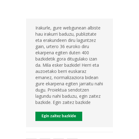
Irakurle, gure webgunean albiste
hau irakurri baduzu, publizitate
eta erakundeen diru laguntzez
gain, urtero 36 euroko diru
ekarpena egiten duten 400
bazkidetik gora ditugulako izan
da. Mila esker bazkide! Herri eta
auzoetako berri euskaraz
emanez, normalizaziora bidean
gure ekarpena egiten jarraitu nahi
dugu. Proiektua sendotzen
lagundu nahi baduzu, egin zaitez
bazkide. Egin zaitez bazkide
Egin zaitez bazkide