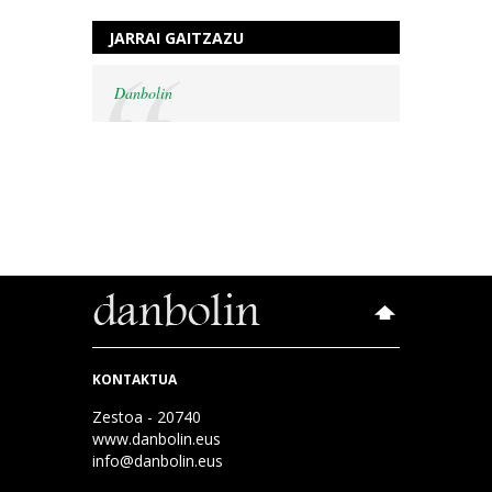
JARRAI GAITZAZU
Danbolin
KONTAKTUA
Zestoa - 20740
www.danbolin.eus
info@danbolin.eus