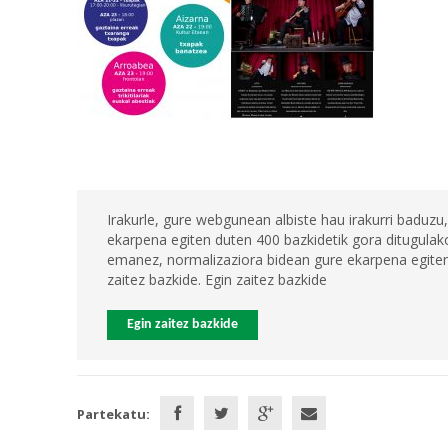
Irakurle, gure webgunean albiste hau irakurri baduzu,
ekarpena egiten duten 400 bazkidetik gora ditugulako
emanez, normalizaziora bidean gure ekarpena egiten 
zaitez bazkide. Egin zaitez bazkide
Egin zaitez bazkide
Partekatu: