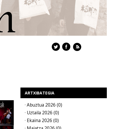
ARTXIBATEGIA
· Abuztua 2026 (0)
· Uztaila 2026 (0)
· Ekaina 2026 (0)
· Maiatza 2026 (0)