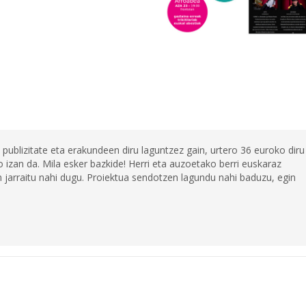
 publizitate eta erakundeen diru laguntzez gain, urtero 36 euroko diru
 izan da. Mila esker bazkide! Herri eta auzoetako berri euskaraz
jarraitu nahi dugu. Proiektua sendotzen lagundu nahi baduzu, egin