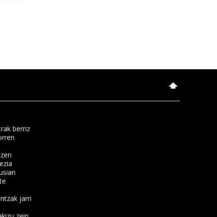
rak berriz
orren
tzen
ezia
usian
te
ntzak jarri
kizu zein