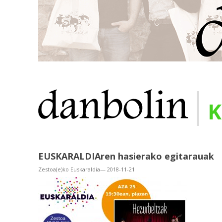
|
K
EUSKARALDIAren hasierako egitarauak
Zestoa(e)ko Euskaraldia— 2018-11-21