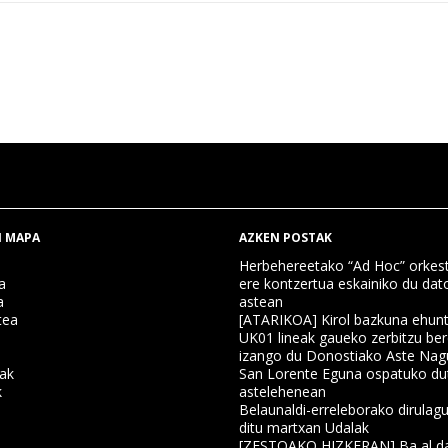
 MAPA
AZKEN POSTAK
Herbehereetako “Ad Hoc” orkest
a
ere kontzertua eskainiko du dat
a
astean
tea
[ATARIKOA] Kirol bazkuna ehun
UK01 lineak gaueko zerbitzu ber
izango du Donostiako Aste Nag
nak
San Lorente Eguna ospatuko du
k
astelehenean
Belaunaldi-erreleborako dirulagu
ditu martxan Udalak
a
[ZESTOAKO HIZKERAN] Ba al da