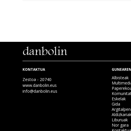
KONTAKTUA
GUNEAREN
Albisteak
Zestoa - 20740
Multimedi
www.danbolin.eus
Papereko
info@danbolin.eus
Komunita
Eskelak
Gida
Argitalpe
Aldizkaria
Liburuak
Nor gara
Kontaktu