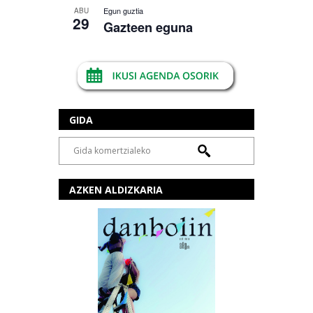
Egun guztia
ABU
29
Gazteen eguna
GIDA
AZKEN ALDIZKARIA