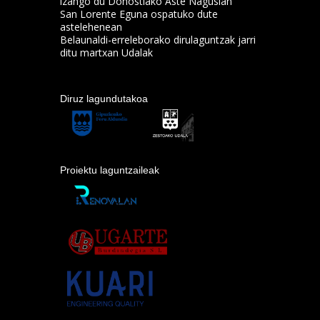
izango du Donostiako Aste Nagusian
San Lorente Eguna ospatuko dute
astelehenean
Belaunaldi-erreleborako dirulaguntzak jarri
ditu martxan Udalak
Diruz lagundutakoa
Proiektu laguntzaileak