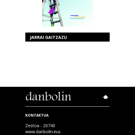
JARRAI GAITZAZU
KONTAKTUA
Zestoa - 20740
www.danbolin.eus