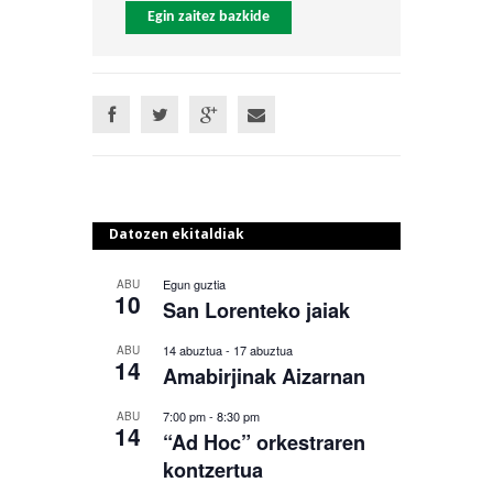
Egin zaitez bazkide
Datozen ekitaldiak
Egun guztia
ABU
10
San Lorenteko jaiak
14 abuztua
-
17 abuztua
ABU
14
Amabirjinak Aizarnan
7:00 pm
-
8:30 pm
ABU
14
“Ad Hoc” orkestraren
kontzertua