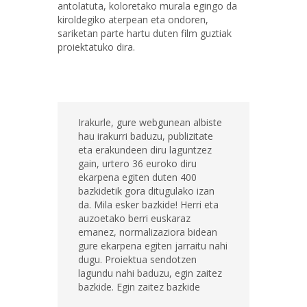
antolatuta, koloretako murala egingo da
kiroldegiko aterpean eta ondoren,
sariketan parte hartu duten film guztiak
proiektatuko dira.
Irakurle, gure webgunean albiste
hau irakurri baduzu, publizitate
eta erakundeen diru laguntzez
gain, urtero 36 euroko diru
ekarpena egiten duten 400
bazkidetik gora ditugulako izan
da. Mila esker bazkide! Herri eta
auzoetako berri euskaraz
emanez, normalizaziora bidean
gure ekarpena egiten jarraitu nahi
dugu. Proiektua sendotzen
lagundu nahi baduzu, egin zaitez
bazkide. Egin zaitez bazkide