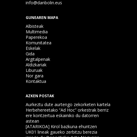
info@danbolin.eus
GUNEAREN MAPA
Albisteak
Multimedia
Paperekoa
Komunitatea
Eskelak
Gida
Argitalpenak
Aldizkariak
Liburuak
Nor gara
Kontaktua
AZKEN POSTAK
Aurkeztu dute aurtengo zekorketen kartela
Herbehereetako “Ad Hoc” orkestrak berriz
ere kontzertua eskainiko du datorren
astean
[ATARIKOA] Kirol bazkuna ehuntzen
UK01 lineak gaueko zerbitzu berezia