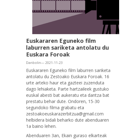
Euskararen Eguneko film
laburren sariketa antolatu du
Euskara Foroak
Danbolin— 2021-11-23
Euskararen Eguneko film laburren sariketa
antolatu du Zestoako Euskara Foroak. 16
urte arteko haur eta gazteei zuzenduta
dago lehiaketa. Parte hartzaileek gustuko
euskal abesti bat aukeratu eta dantza bat
prestatu behar dute. Ondoren, 15-30
segundoko filma grabatu eta
zestoakoeuskarazerbitzua@gmail.com
helbidera bidali beharko dute abenduaren
1a baino lehen.
Abenduaren 3an, Ekain guraso elkarteak