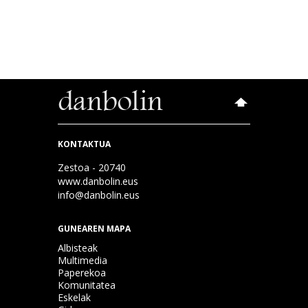
KONTAKTUA
Zestoa - 20740
www.danbolin.eus
info@danbolin.eus
GUNEAREN MAPA
Albisteak
Multimedia
Paperekoa
Komunitatea
Eskelak