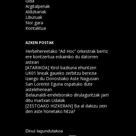
Gida
Argitalpenak
Aldizkariak
Liburuak
Nor gara
Kontaktua
AZKEN POSTAK
Herbehereetako “Ad Hoc” orkestrak berriz
ere kontzertua eskainiko du datorren
astean
[ATARIKOA] Kirol bazkuna ehuntzen
UK01 lineak gaueko zerbitzu berezia
izango du Donostiako Aste Nagusian
San Lorente Eguna ospatuko dute
astelehenean
Belaunaldi-erreleborako dirulaguntzak jarri
ditu martxan Udalak
[ZESTOAKO HIZKERAN] Ba al dakizu zein
den aste honetako hitza?
Diruz lagundutakoa