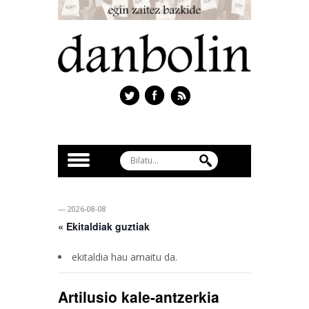
— 2026-08-08
« Ekitaldiak guztiak
ekitaldia hau amaitu da.
Artilusio kale-antzerkia