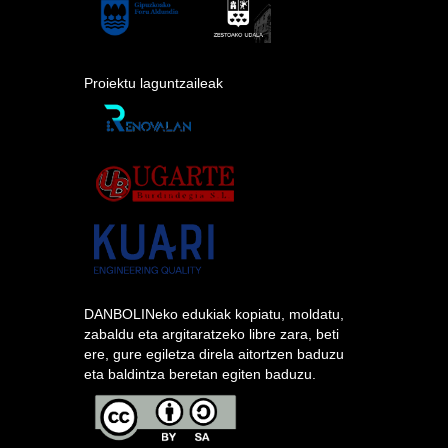
Proiektu laguntzaileak
DANBOLINeko edukiak kopiatu, moldatu,
zabaldu eta argitaratzeko libre zara, beti
ere, gure egiletza direla aitortzen baduzu
eta baldintza beretan egiten baduzu.