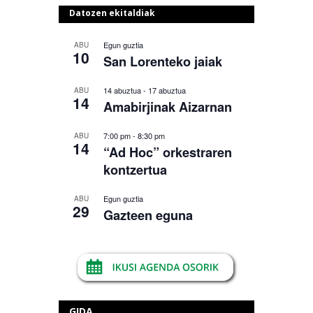
Datozen ekitaldiak
Egun guztia
ABU
10
San Lorenteko jaiak
14 abuztua
-
17 abuztua
ABU
14
Amabirjinak Aizarnan
7:00 pm
-
8:30 pm
ABU
14
“Ad Hoc” orkestraren
kontzertua
Egun guztia
ABU
29
Gazteen eguna
GIDA