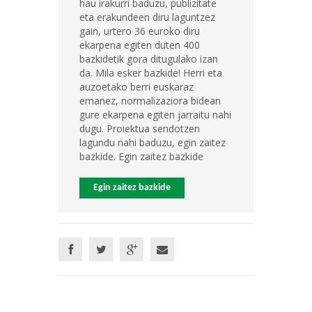
hau irakurri baduzu, publizitate
eta erakundeen diru laguntzez
gain, urtero 36 euroko diru
ekarpena egiten duten 400
bazkidetik gora ditugulako izan
da. Mila esker bazkide! Herri eta
auzoetako berri euskaraz
emanez, normalizaziora bidean
gure ekarpena egiten jarraitu nahi
dugu. Proiektua sendotzen
lagundu nahi baduzu, egin zaitez
bazkide. Egin zaitez bazkide
Egin zaitez bazkide