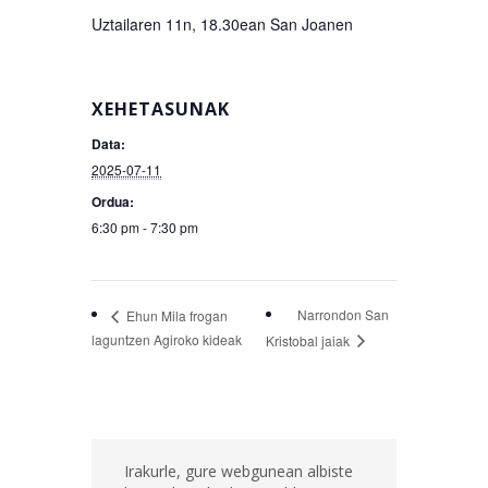
Uztailaren 11n, 18.30ean San Joanen
XEHETASUNAK
Data:
2025-07-11
Ordua:
6:30 pm - 7:30 pm
Narrondon San
Ehun Mila frogan
laguntzen Agiroko kideak
Kristobal jaiak
Irakurle, gure webgunean albiste