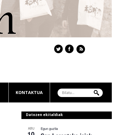
KONTAKTUA
Datozen ekitaldiak
Egun guztia
ABU
10