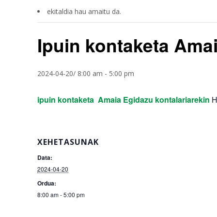
ekitaldia hau amaitu da.
Ipuin kontaketa Amai
2024-04-20/ 8:00 am
-
5:00 pm
ipuin kontaketa Amaia Egidazu kontalariarekin
HH
XEHETASUNAK
Data:
2024-04-20
Ordua:
8:00 am - 5:00 pm