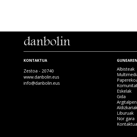
KONTAKTUA
GUNEAREN
Albisteak
Zestoa - 20740
Multimedi
www.danbolin.eus
Papereko
info@danbolin.eus
Komunita
Eskelak
Gida
Argitalpe
Aldizkaria
Liburuak
Nor gara
Kontaktu