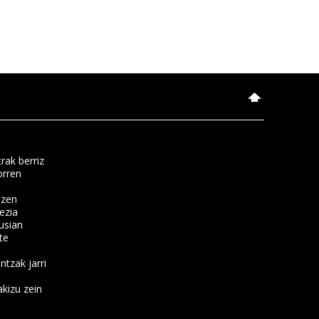
rak berriz
orren
tzen
ezia
usian
te
ntzak jarri
kizu zein