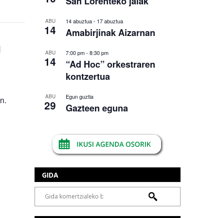
San Lorenteko jaiak
14 abuztua
-
17 abuztua
ABU
14
Amabirjinak Aizarnan
n
7:00 pm
-
8:30 pm
ABU
14
“Ad Hoc” orkestraren
kontzertua
Egun guztia
ABU
n.
29
Gazteen eguna
GIDA