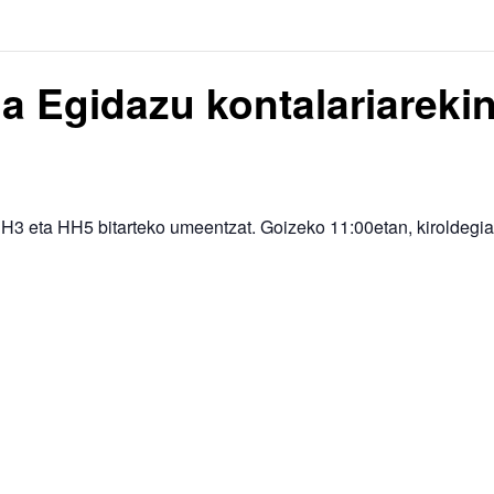
a Egidazu kontalariareki
3 eta HH5 bitarteko umeentzat. Goizeko 11:00etan, kiroldegia