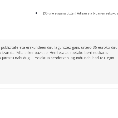
[35 urte sugarra pizten] Artisau eta bigarren eskuko
 publizitate eta erakundeen diru laguntzez gain, urtero 36 euroko diru
 izan da. Mila esker bazkide! Herri eta auzoetako berri euskaraz
jarraitu nahi dugu. Proiektua sendotzen lagundu nahi baduzu, egin