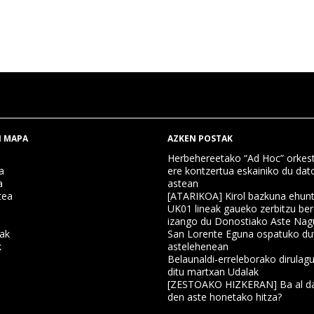
 MAPA
AZKEN POSTAK
Herbehereetako “Ad Hoc” orkest
a
ere kontzertua eskainiko du dat
a
astean
tea
[ATARIKOA] Kirol bazkuna ehun
UK01 lineak gaueko zerbitzu ber
izango du Donostiako Aste Nag
nak
San Lorente Eguna ospatuko du
k
astelehenean
Belaunaldi-erreleborako dirulagu
ditu martxan Udalak
a
[ZESTOAKO HIZKERAN] Ba al da
den aste honetako hitza?