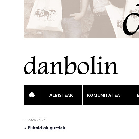
ALBISTEAK
KOMUNITATEA
— 2026-08-08
« Ekitaldiak guztiak