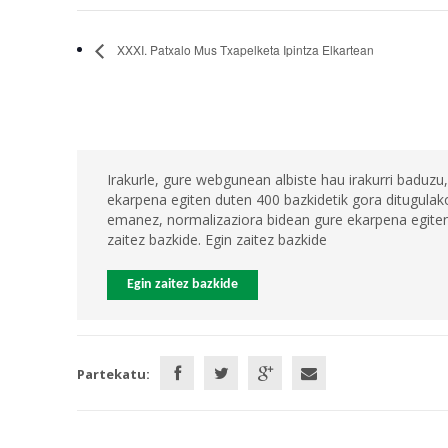
XXXI. Patxalo Mus Txapelketa Ipintza Elkartean
Irakurle, gure webgunean albiste hau irakurri baduzu,
ekarpena egiten duten 400 bazkidetik gora ditugulako
emanez, normalizaziora bidean gure ekarpena egiten 
zaitez bazkide. Egin zaitez bazkide
Egin zaitez bazkide
Partekatu: