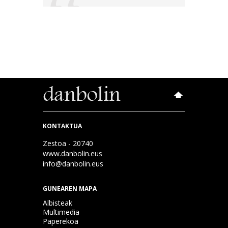
KONTAKTUA
Zestoa - 20740
www.danbolin.eus
info@danbolin.eus
GUNEAREN MAPA
Albisteak
Multimedia
Paperekoa