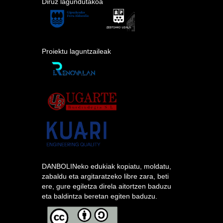
Diruz lagundutakoa
Proiektu laguntzaileak
DANBOLINeko edukiak kopiatu, moldatu,
zabaldu eta argitaratzeko libre zara, beti
ere, gure egiletza direla aitortzen baduzu
eta baldintza beretan egiten baduzu.