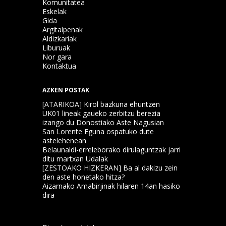
Komunitatea
Eskelak
Gida
Argitalpenak
Aldizkariak
Liburuak
Nor gara
Kontaktua
AZKEN POSTAK
[ATARIKOA] Kirol bazkuna ehuntzen
UK01 lineak gaueko zerbitzu berezia
izango du Donostiako Aste Nagusian
San Lorente Eguna ospatuko dute
astelehenean
Belaunaldi-erreleborako dirulaguntzak jarri
ditu martxan Udalak
[ZESTOAKO HIZKERAN] Ba al dakizu zein
den aste honetako hitza?
Aizarnako Amabirjinak hilaren 14an hasiko
dira