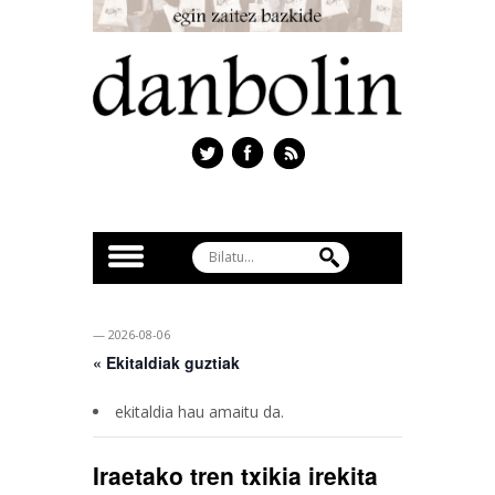
— 2026-08-06
« Ekitaldiak guztiak
ekitaldia hau amaitu da.
Iraetako tren txikia irekita