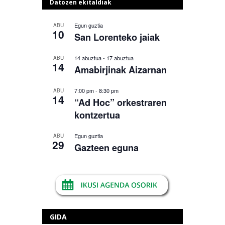
Datozen ekitaldiak
Egun guztia
ABU
10
San Lorenteko jaiak
14 abuztua
-
17 abuztua
ABU
14
Amabirjinak Aizarnan
7:00 pm
-
8:30 pm
ABU
14
“Ad Hoc” orkestraren
kontzertua
Egun guztia
ABU
29
Gazteen eguna
GIDA