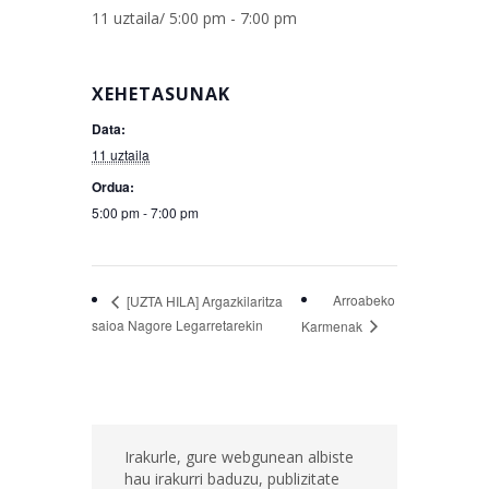
11 uztaila/ 5:00 pm
-
7:00 pm
XEHETASUNAK
Data:
11 uztaila
Ordua:
5:00 pm - 7:00 pm
Arroabeko
[UZTA HILA] Argazkilaritza
saioa Nagore Legarretarekin
Karmenak
Irakurle, gure webgunean albiste
hau irakurri baduzu, publizitate