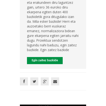
eta erakundeen diru laguntzez
gain, urtero 36 euroko diru
ekarpena egiten duten 400
bazkidetik gora ditugulako izan
da. Mila esker bazkide! Herri eta
auzoetako berri euskaraz
emanez, normalizaziora bidean
gure ekarpena egiten jarraitu nahi
dugu. Proiektua sendotzen
lagundu nahi baduzu, egin zaitez
bazkide. Egin zaitez bazkide
Egin zaitez bazkide