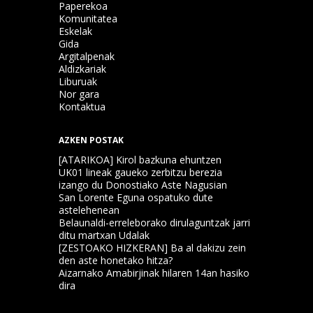
Paperekoa
Komunitatea
Eskelak
Gida
Argitalpenak
Aldizkariak
Liburuak
Nor gara
Kontaktua
AZKEN POSTAK
[ATARIKOA] Kirol bazkuna ehuntzen
UK01 lineak gaueko zerbitzu berezia
izango du Donostiako Aste Nagusian
San Lorente Eguna ospatuko dute
astelehenean
Belaunaldi-erreleborako dirulaguntzak jarri
ditu martxan Udalak
[ZESTOAKO HIZKERAN] Ba al dakizu zein
den aste honetako hitza?
Aizarnako Amabirjinak hilaren 14an hasiko
dira