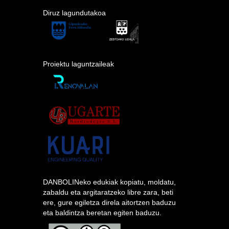
Diruz lagundutakoa
Proiektu laguntzaileak
DANBOLINeko edukiak kopiatu, moldatu,
zabaldu eta argitaratzeko libre zara, beti
ere, gure egiletza direla aitortzen baduzu
eta baldintza beretan egiten baduzu.