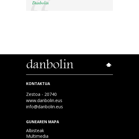
Danbolin
KONTAKTUA
Zestoa - 20740
www.danbolin.eus
info@danbolin.eus
GUNEAREN MAPA
Albisteak
Multimedia