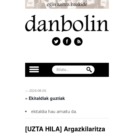
— 2026-08-06
« Ekitaldiak guztiak
ekitaldia hau amaitu da.
[UZTA HILA] Argazkilaritza