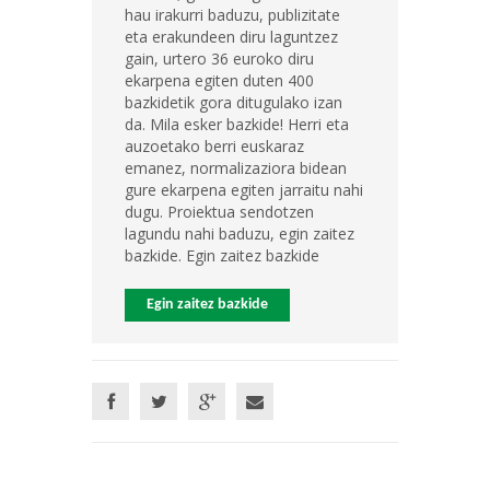
hau irakurri baduzu, publizitate
eta erakundeen diru laguntzez
gain, urtero 36 euroko diru
ekarpena egiten duten 400
bazkidetik gora ditugulako izan
da. Mila esker bazkide! Herri eta
auzoetako berri euskaraz
emanez, normalizaziora bidean
gure ekarpena egiten jarraitu nahi
dugu. Proiektua sendotzen
lagundu nahi baduzu, egin zaitez
bazkide. Egin zaitez bazkide
Egin zaitez bazkide