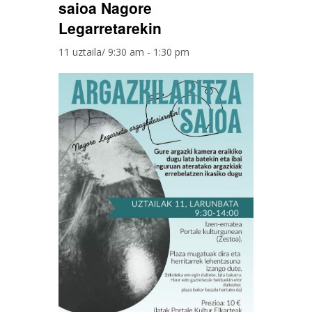
saioa Nagore
Legarretarekin
11 uztaila/ 9:30 am
-
1:30 pm