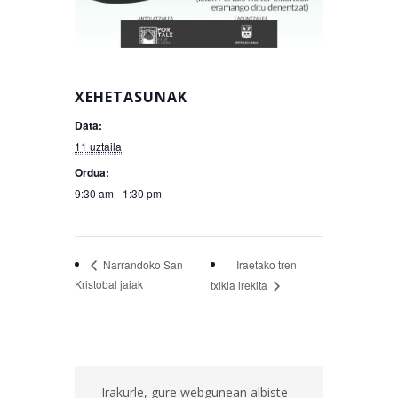
XEHETASUNAK
Data:
11 uztaila
Ordua:
9:30 am - 1:30 pm
Iraetako tren
Narrandoko San
Kristobal jaiak
txikia irekita
Irakurle, gure webgunean albiste