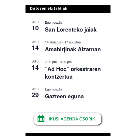
Datozen ekitaldiak
Egun guztia
ABU
10
San Lorenteko jaiak
14 abuztua
-
17 abuztua
ABU
14
Amabirjinak Aizarnan
7:00 pm
-
8:30 pm
ABU
14
“Ad Hoc” orkestraren
kontzertua
Egun guztia
ABU
29
Gazteen eguna