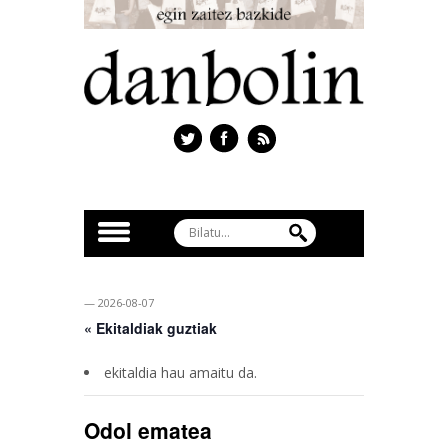
— 2026-08-07
« Ekitaldiak guztiak
ekitaldia hau amaitu da.
Odol ematea