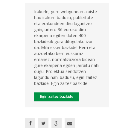
Irakurle, gure webgunean albiste
hau irakurri baduzu, publizitate
eta erakundeen diru laguntzez
gain, urtero 36 euroko diru
ekarpena egiten duten 400
bazkidetik gora ditugulako izan
da. Mila esker bazkide! Herri eta
auzoetako berri euskaraz
emanez, normalizaziora bidean
gure ekarpena egiten jarraitu nahi
dugu. Proiektua sendotzen
lagundu nahi baduzu, egin zaitez
bazkide. Egin zaitez bazkide
Egin zaitez bazkide