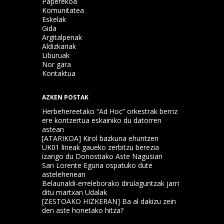
Paperekoa
Komunitatea
Eskelak
Gida
Argitalpenak
Aldizkariak
Liburuak
Nor gara
Kontaktua
AZKEN POSTAK
Herbehereetako “Ad Hoc” orkestrak berriz
ere kontzertua eskainiko du datorren
astean
[ATARIKOA] Kirol bazkuna ehuntzen
UK01 lineak gaueko zerbitzu berezia
izango du Donostiako Aste Nagusian
San Lorente Eguna ospatuko dute
astelehenean
Belaunaldi-erreleborako dirulaguntzak jarri
ditu martxan Udalak
[ZESTOAKO HIZKERAN] Ba al dakizu zein
den aste honetako hitza?