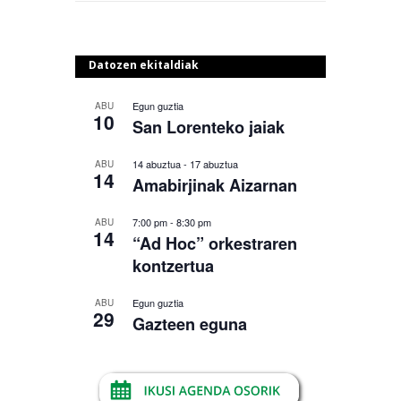
Datozen ekitaldiak
Egun guztia
ABU
10
San Lorenteko jaiak
14 abuztua
-
17 abuztua
ABU
14
Amabirjinak Aizarnan
7:00 pm
-
8:30 pm
ABU
14
“Ad Hoc” orkestraren
kontzertua
Egun guztia
ABU
29
Gazteen eguna