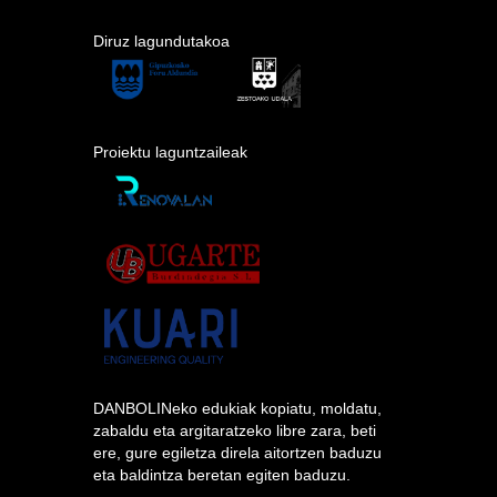
Diruz lagundutakoa
Proiektu laguntzaileak
DANBOLINeko edukiak kopiatu, moldatu,
zabaldu eta argitaratzeko libre zara, beti
ere, gure egiletza direla aitortzen baduzu
eta baldintza beretan egiten baduzu.