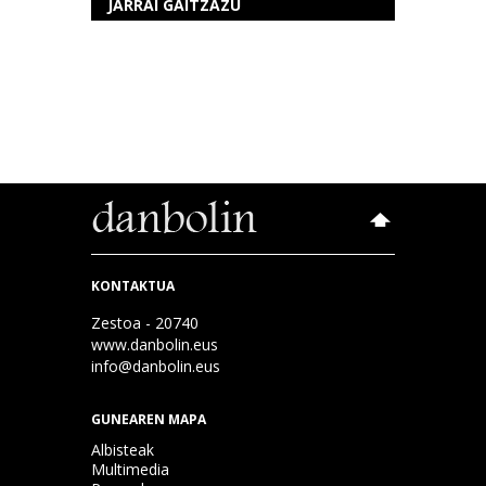
JARRAI GAITZAZU
KONTAKTUA
Zestoa - 20740
www.danbolin.eus
info@danbolin.eus
GUNEAREN MAPA
Albisteak
Multimedia