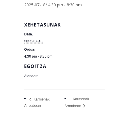
2025-07-18/ 4:30 pm
-
8:30 pm
XEHETASUNAK
Data:
2025-07-18
Ordua:
4:30 pm - 8:30 pm
EGOITZA
Alondero
Karmenak
Karmenak
Arroabean
Arroabean