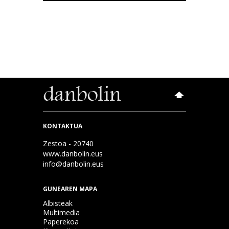
KONTAKTUA
Zestoa - 20740
www.danbolin.eus
info@danbolin.eus
GUNEAREN MAPA
Albisteak
Multimedia
Paperekoa