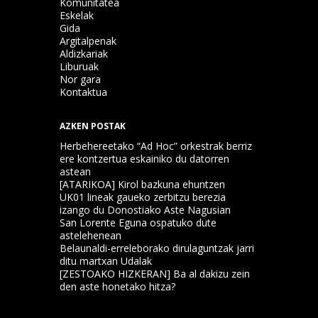
Komunitatea
Eskelak
Gida
Argitalpenak
Aldizkariak
Liburuak
Nor gara
Kontaktua
AZKEN POSTAK
Herbehereetako “Ad Hoc” orkestrak berriz
ere kontzertua eskainiko du datorren
astean
[ATARIKOA] Kirol bazkuna ehuntzen
UK01 lineak gaueko zerbitzu berezia
izango du Donostiako Aste Nagusian
San Lorente Eguna ospatuko dute
astelehenean
Belaunaldi-erreleborako dirulaguntzak jarri
ditu martxan Udalak
[ZESTOAKO HIZKERAN] Ba al dakizu zein
den aste honetako hitza?