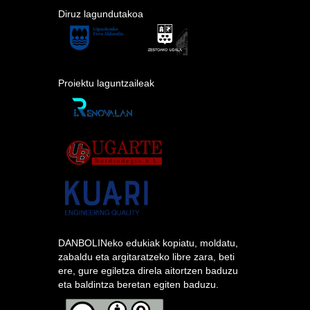
Diruz lagundutakoa
Proiektu laguntzaileak
DANBOLINeko edukiak kopiatu, moldatu,
zabaldu eta argitaratzeko libre zara, beti
ere, gure egiletza direla aitortzen baduzu
eta baldintza beretan egiten baduzu.