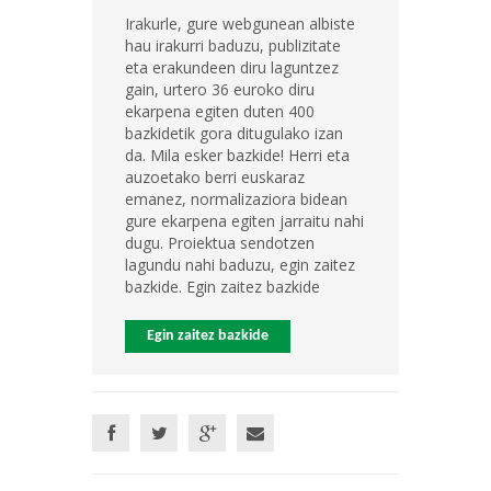
Irakurle, gure webgunean albiste
hau irakurri baduzu, publizitate
eta erakundeen diru laguntzez
gain, urtero 36 euroko diru
ekarpena egiten duten 400
bazkidetik gora ditugulako izan
da. Mila esker bazkide! Herri eta
auzoetako berri euskaraz
emanez, normalizaziora bidean
gure ekarpena egiten jarraitu nahi
dugu. Proiektua sendotzen
lagundu nahi baduzu, egin zaitez
bazkide. Egin zaitez bazkide
Egin zaitez bazkide