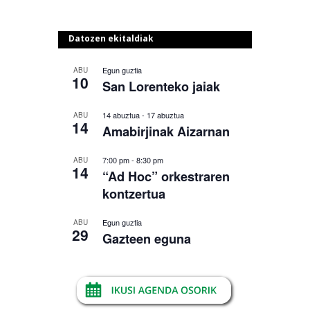
Datozen ekitaldiak
Egun guztia
ABU
10
San Lorenteko jaiak
14 abuztua
-
17 abuztua
ABU
14
Amabirjinak Aizarnan
7:00 pm
-
8:30 pm
ABU
14
“Ad Hoc” orkestraren
kontzertua
Egun guztia
ABU
29
Gazteen eguna