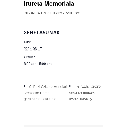
Irureta Memoriala
2024-03-17/ 8:00 am
-
5:00 pm
XEHETASUNAK
Data:
2024-03-17
Ordua:
8:00 am - 5:00 pm
ePELIan; 2023-
Iñaki Azkune Mendiari
“Zestoako Harria”
2024 ikasturteko
goraipamen ekitaldia
azken saioa