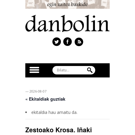
— 2026-08-07
« Ekitaldiak guztiak
ekitaldia hau amaitu da.
Zestoako Krosa. Iñaki