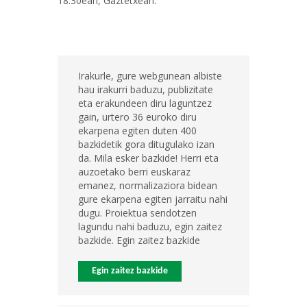
18:30ean, Gaztetxean.
Irakurle, gure webgunean albiste
hau irakurri baduzu, publizitate
eta erakundeen diru laguntzez
gain, urtero 36 euroko diru
ekarpena egiten duten 400
bazkidetik gora ditugulako izan
da. Mila esker bazkide! Herri eta
auzoetako berri euskaraz
emanez, normalizaziora bidean
gure ekarpena egiten jarraitu nahi
dugu. Proiektua sendotzen
lagundu nahi baduzu, egin zaitez
bazkide. Egin zaitez bazkide
Egin zaitez bazkide