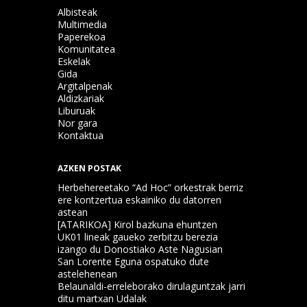
Albisteak
Multimedia
Paperekoa
Komunitatea
Eskelak
Gida
Argitalpenak
Aldizkariak
Liburuak
Nor gara
Kontaktua
AZKEN POSTAK
Herbehereetako “Ad Hoc” orkestrak berriz
ere kontzertua eskainiko du datorren
astean
[ATARIKOA] Kirol bazkuna ehuntzen
UK01 lineak gaueko zerbitzu berezia
izango du Donostiako Aste Nagusian
San Lorente Eguna ospatuko dute
astelehenean
Belaunaldi-erreleborako dirulaguntzak jarri
ditu martxan Udalak