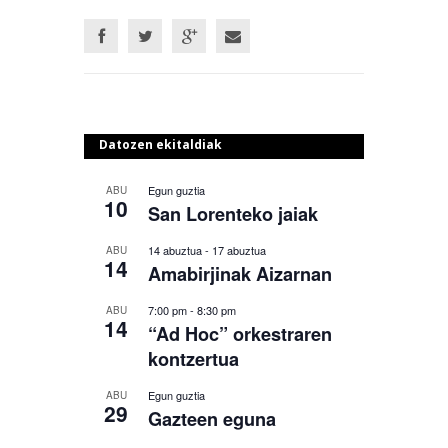
Datozen ekitaldiak
Egun guztia
ABU
10
San Lorenteko jaiak
14 abuztua
-
17 abuztua
ABU
14
Amabirjinak Aizarnan
7:00 pm
-
8:30 pm
ABU
14
“Ad Hoc” orkestraren
kontzertua
Egun guztia
ABU
29
Gazteen eguna