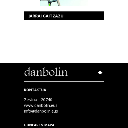
JARRAI GAITZAZU
KONTAKTUA
Zestoa - 20740
www.danbolin.eus
info@danbolin.eus
GUNEAREN MAPA