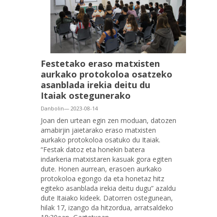
Festetako eraso matxisten
aurkako protokoloa osatzeko
asanblada irekia deitu du
Itaiak ostegunerako
Danbolin— 2023-08-14
Joan den urtean egin zen moduan, datozen
amabirjin jaietarako eraso matxisten
aurkako protokoloa osatuko du Itaiak.
“Festak datoz eta honekin batera
indarkeria matxistaren kasuak gora egiten
dute. Honen aurrean, erasoen aurkako
protokoloa egongo da eta honetaz hitz
egiteko asanblada irekia deitu dugu” azaldu
dute Itaiako kideek. Datorren ostegunean,
hilak 17, izango da hitzordua, arratsaldeko