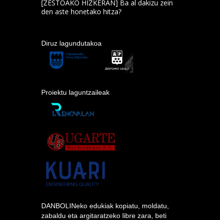
[ZESTOAKO HIZKERAN] Ba al dakizu zein
den aste honetako hitza?
Diruz lagundutakoa
Proiektu laguntzaileak
DANBOLINeko edukiak kopiatu, moldatu,
zabaldu eta argitaratzeko libre zara, beti